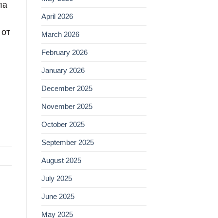
ла
April 2026
 от
March 2026
February 2026
January 2026
December 2025
November 2025
October 2025
September 2025
August 2025
July 2025
June 2025
May 2025