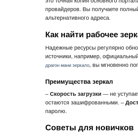
это точная копия основного портал
провайдеров. Вы получаете полный
альтернативного адреса.
Как найти рабочее зер
Надежные ресурсы регулярно обно
источники, например, официальный
, вы мгновенно по
драгон мани зеркало
Преимущества зеркал
–
Скорость загрузки
— не уступае
остаются зашифрованными. –
Дост
паролю.
Советы для новичков