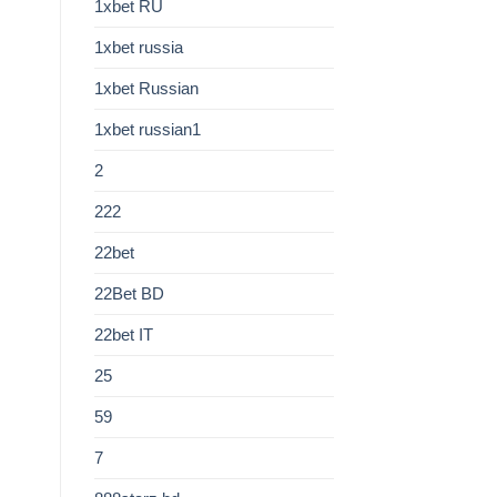
1xbet RU
1xbet russia
1xbet Russian
1xbet russian1
2
222
22bet
22Bet BD
22bet IT
25
59
7