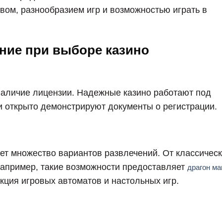
вом, разнообразием игр и возможностью играть в
ние при выборе казино
наличие лицензии. Надежные казино работают под
и открыто демонстрируют документы о регистрации.
т множество вариантов развлечений. От классичес
Например, такие возможности предоставляет
драгон ма
кция игровых автоматов и настольных игр.