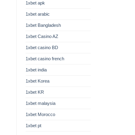
1xbet apk
1xbet arabic
1xbet Bangladesh
1xbet Casino AZ
1xbet casino BD
1xbet casino french
1xbet india
1xbet Korea
1xbet KR
1xbet malaysia
1xbet Morocco
1xbet pt