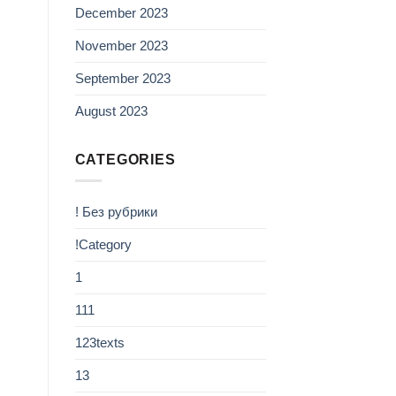
December 2023
November 2023
September 2023
August 2023
CATEGORIES
! Без рубрики
!Category
1
111
123texts
13