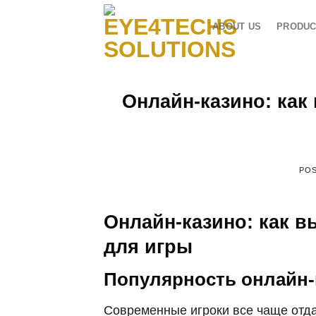
Skip
to
ABOUT US
PRODUC
content
Онлайн-казино: ка
PO
Онлайн-казино: как 
для игры
Популярность онлайн-
Современные игроки все чаще отд