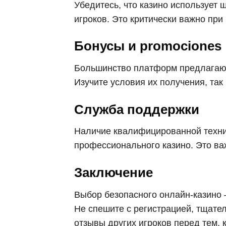
Убедитесь, что казино используе
игроков. Это критически важно пр
Бонусы и promociones
Большинство платформ предлагают
Изучите условия их получения, так
Служба поддержки
Наличие квалифицированной техни
профессионального казино. Это в
Заключение
Выбор безопасного онлайн-казино 
Не спешите с регистрацией, тщате
отзывы других игроков перед тем, к