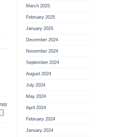
March 2025
February 2025
January 2025
December 2024
November 2024
September 2024
August 2024
July 2024
May 2024
году
April 2024
February 2024
January 2024