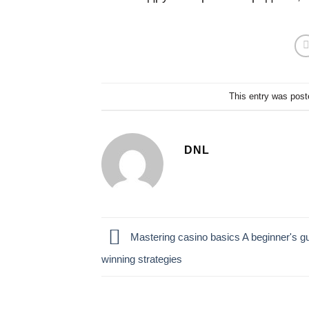
This entry was post
DNL
Mastering casino basics A beginner's gu
winning strategies