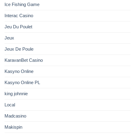
Ice Fishing Game
Interac Casino
Jeu Du Poulet
Jeux
Jeux De Poule
KaravanBet Casino
Kasyno Online
Kasyno Online PL
king johnnie
Local
Madcasino
Makispin