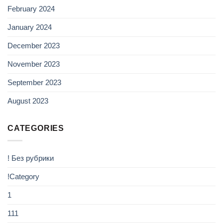
February 2024
January 2024
December 2023
November 2023
September 2023
August 2023
CATEGORIES
! Без рубрики
!Category
1
111