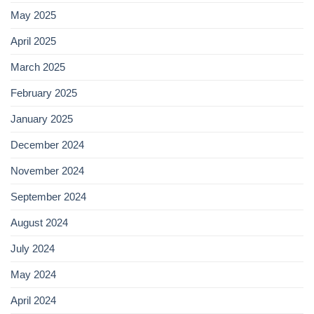
May 2025
April 2025
March 2025
February 2025
January 2025
December 2024
November 2024
September 2024
August 2024
July 2024
May 2024
April 2024