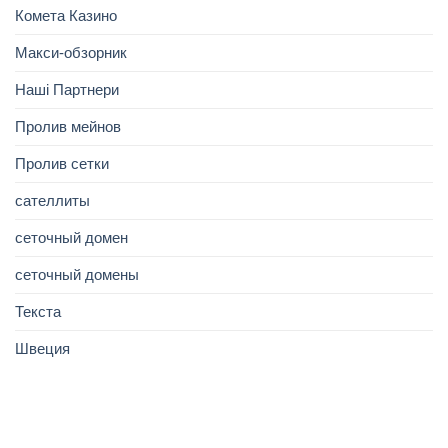
Комета Казино
Макси-обзорник
Наші Партнери
Пролив мейнов
Пролив сетки
сателлиты
сеточный домен
сеточный домены
Текста
Швеция