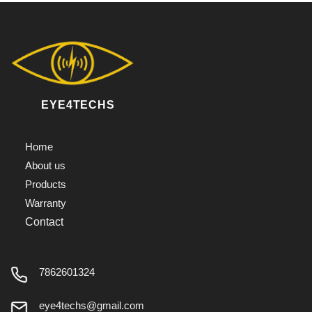
EYE4TECHS
Home
About us
Products
Warranty
Contact
7862601324
eye4techs@gmail.com