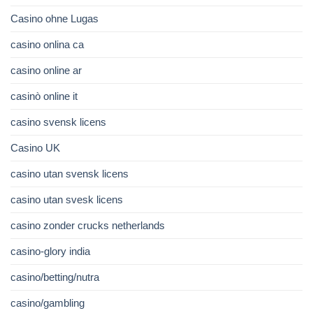
Casino ohne Lugas
casino onlina ca
casino online ar
casinò online it
casino svensk licens
Casino UK
casino utan svensk licens
casino utan svesk licens
casino zonder crucks netherlands
casino-glory india
casino/betting/nutra
casino/gambling