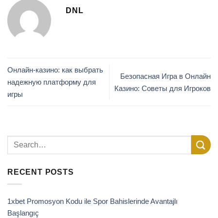
DNL
Онлайн-казино: как выбрать
Безопасная Игра в Онлайн
надежную платформу для
Казино: Советы для Игроков
игры
RECENT POSTS
1xbet Promosyon Kodu ile Spor Bahislerinde Avantajlı
Başlangıç