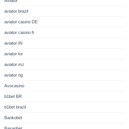
Aviator
aviator brazil
aviator casino DE
aviator casino fr
aviator IN
aviator ke
aviator mz
aviator ng
Avocasino
b1bet BR
b1bet brazil
Bankobet
Basaribet