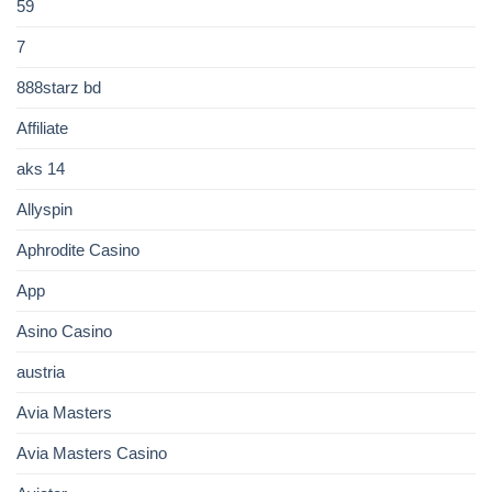
59
7
888starz bd
Affiliate
aks 14
Allyspin
Aphrodite Casino
App
Asino Casino
austria
Avia Masters
Avia Masters Casino