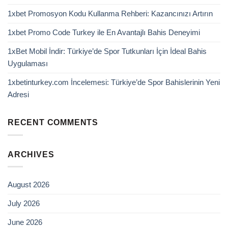
1xbet Promosyon Kodu Kullanma Rehberi: Kazancınızı Artırın
1xbet Promo Code Turkey ile En Avantajlı Bahis Deneyimi
1xBet Mobil İndir: Türkiye’de Spor Tutkunları İçin İdeal Bahis
Uygulaması
1xbetinturkey.com İncelemesi: Türkiye’de Spor Bahislerinin Yeni
Adresi
RECENT COMMENTS
ARCHIVES
August 2026
July 2026
June 2026