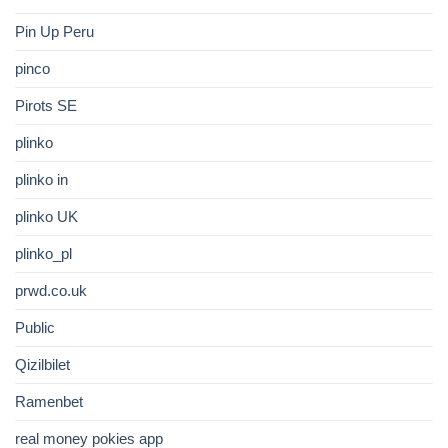
Pin Up Peru
pinco
Pirots SE
plinko
plinko in
plinko UK
plinko_pl
prwd.co.uk
Public
Qizilbilet
Ramenbet
real money pokies app