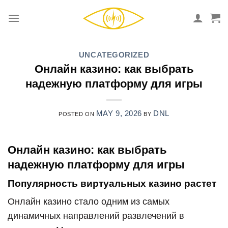
Skip
to
content
UNCATEGORIZED
Онлайн казино: как выбрать
надежную платформу для игры
MAY 9, 2026
DNL
POSTED ON
BY
Онлайн казино: как выбрать
надежную платформу для игры
Популярность виртуальных казино растет
Онлайн казино стало одним из самых
динамичных направлений развлечений в