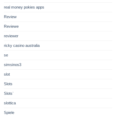
real money pokies apps
Review
Reviewe
reviewer
ricky casino australia
se
simsinos3
slot
Slots
Slots`
slottica
Spiele