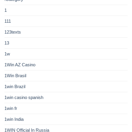
1
111
123texts
13
1w
1Win AZ Casino
1Win Brasil
1win Brazil
1win casino spanish
1win fr
1win India
1WIN Official In Russia