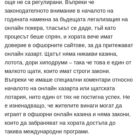
още не са регулирани. Въпреки че
законодателното внимание в началото на
годината намекна за бъдещата легализация на
онлайн покера, тласъкът се даде, тъй като
процесът беше спрян, и хората вече имат
доверие в офшорните сайтове, за да притежават
онлайн хазарт. Щатът няма никакви казина,
лотота, дори хиподруми – така че това е един от
малкото щати, които имат строги закони.
Въпреки че имаше специални коментари относно
началото на онлайн хазарта или щатската
лотария, нито един от тях не постигна успех. Не
е изненадващо, че жителите винаги могат да
играят в офшорни онлайн казина и няма закони,
които да забраняват на хората достъпа до
такива международни програми.