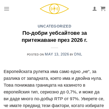
Skip
to
content
UNCATEGORIZED
По-добри уебсайтове за
притежаване през 2026 г.
MAY 13, 2026
DNL
POSTED ON
BY
Европейската рулетка има само едно „не“, за
разлика от западната, което има и двойна нула.
Това понижава границата на казиното в
европейския тип, сериозно до 0,7%, и може да
ви даде много по-добър RTP от 97%. Уверете се,
че имате предвид тези фактори, когато избирате