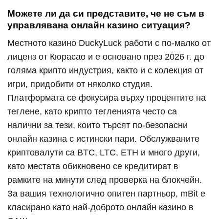
Можете ли да си представите, че не съм в
управлявана онлайн казино ситуация?
Местното казино DuckyLuck работи с по-малко от
лиценз от Кюрасао и е основано през 2026 г. до
голяма крипто индустрия, както и с колекция от
игри, придобити от няколко студия.
Платформата се фокусира върху процентите на
теглене, като крипто тегленията често са
налични за тези, които търсят по-безопасни
онлайн казина с истински пари. Обслужваните
криптовалути са BTC, LTC, ETH и много други,
като местата обикновено се кредитират в
рамките на минути след проверка на блокчейн.
За вашия технологично опитен партньор, mBit е
класирано като най-доброто онлайн казино в