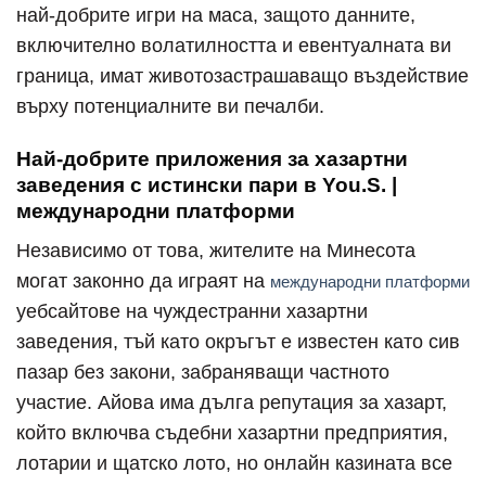
най-добрите игри на маса, защото данните,
включително волатилността и евентуалната ви
граница, имат животозастрашаващо въздействие
върху потенциалните ви печалби.
Най-добрите приложения за хазартни
заведения с истински пари в You.S. |
международни платформи
Независимо от това, жителите на Минесота
могат законно да играят на
международни платформи
уебсайтове на чуждестранни хазартни
заведения, тъй като окръгът е известен като сив
пазар без закони, забраняващи частното
участие. Айова има дълга репутация за хазарт,
който включва съдебни хазартни предприятия,
лотарии и щатско лото, но онлайн казината все