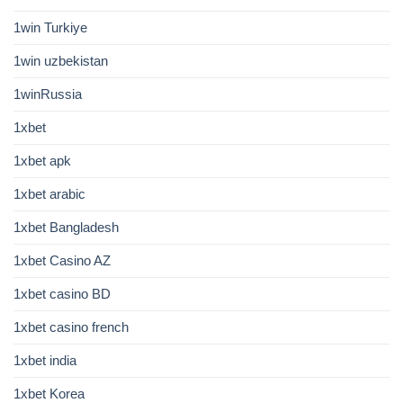
1win Turkiye
1win uzbekistan
1winRussia
1xbet
1xbet apk
1xbet arabic
1xbet Bangladesh
1xbet Casino AZ
1xbet casino BD
1xbet casino french
1xbet india
1xbet Korea