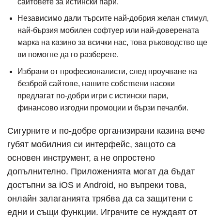
сайтовете за истински пари.
Независимо дали търсите най-добрия желан стимул,
най-бързия мобилен софтуер или най-доверената
марка на казино за всички нас, това ръководство ще
ви помогне да го разберете.
Избрани от професионалисти, след проучване на
безброй сайтове, нашите собствени насоки
предлагат по-добри игри с истински пари,
финансово изгодни промоции и бързи печалби.
Сигурните и по-добре организирани казина вече
губят мобилния си интерфейс, защото са
основен инструмент, а не опростено
допълнително. Приложенията могат да бъдат
достъпни за iOS и Android, но въпреки това,
онлайн залаганията трябва да са защитени с
едни и същи функции. Играчите се нуждаят от