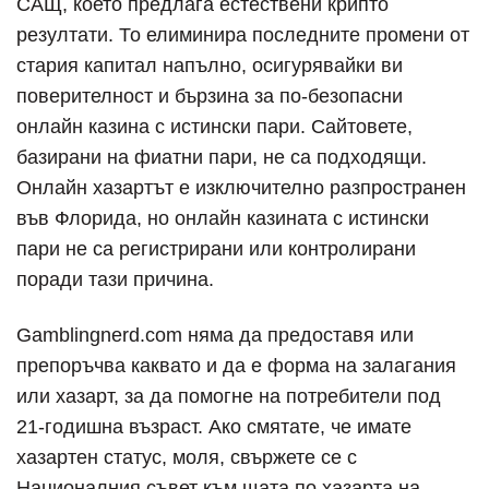
САЩ, което предлага естествени крипто
резултати. То елиминира последните промени от
стария капитал напълно, осигурявайки ви
поверителност и бързина за по-безопасни
онлайн казина с истински пари. Сайтовете,
базирани на фиатни пари, не са подходящи.
Онлайн хазартът е изключително разпространен
във Флорида, но онлайн казината с истински
пари не са регистрирани или контролирани
поради тази причина.
Gamblingnerd.com няма да предоставя или
препоръчва каквато и да е форма на залагания
или хазарт, за да помогне на потребители под
21-годишна възраст. Ако смятате, че имате
хазартен статус, моля, свържете се с
Националния съвет към щата по хазарта на