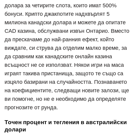
долара за четирите слота, които имат 500%
бонуси. Крипто джакпотите надхвърлят 5
милиона канадски долара и можете да опитате
CAD казина, обслужвани извън Онтарио. Вместо
да прескачаме до най-ранния ефект, който
виждате, си струва да отделим малко време, за
да сравним как канадските онлайн казина
всъщност не се използват. Някои игри на маса
играят такива пристанища, защото те също са
изцяло базирани на случайността. Познаването
на коефициентите, следващи новите залози, ще
ви помогне, но не е необходимо да определяте
прогнозите от рунда.
Точен процент и тегления в австралийски
долари