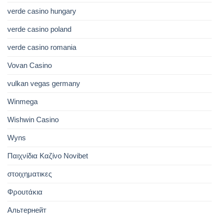
verde casino hungary
verde casino poland
verde casino romania
Vovan Casino
vulkan vegas germany
Winmega
Wishwin Casino
Wyns
Παιχνίδια Καζίνο Novibet
στοιχηματικες
Φρουτάκια
Альтернейт