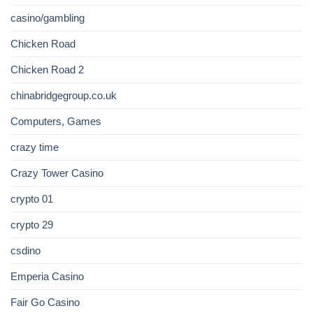
casino/gambling
Chicken Road
Chicken Road 2
chinabridgegroup.co.uk
Computers, Games
crazy time
Crazy Tower Сasino
crypto 01
crypto 29
csdino
Emperia Casino
Fair Go Casino