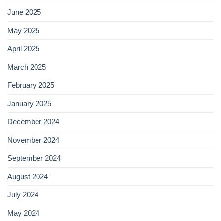
June 2025
May 2025
April 2025
March 2025
February 2025
January 2025
December 2024
November 2024
September 2024
August 2024
July 2024
May 2024