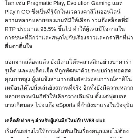
โลก เช่น Pragmatic Play, Evolution Gaming และ
Play’n GO ซึ่งเป็นที่รู้จักในแวดวงคาสิโนออนไลน์
ความหลากหลายของเกมที่มีให้เลือก รวมถึงสล็อตที่มี
RTP ประมาณ 96.5% ขึ้นไป ทำให้ผู้เล่นมีโอกาสใน
การชนะที่ดีกว่าและสนุกไปกับเรื่องราวและกราฟิกที่น่า
ตื่นตาตื่นใจ
นอกจากสล็อตแล้ว ยังมีเกมโต๊ะคลาสสิกอย่างบาคาร่า
รูเล็ต และแบล็คแจ็ค ที่ถูกพัฒนาด้วยระบบถ่ายทอดสด
คุณภาพสูง ผู้เล่นจึงสามารถสัมผัสประสบการณ์คาสิโน
เหมือนได้ไปนั่งเล่นยังสถานที่จริง อีกทั้งยังมีความหลาก
หลายของพนันกีฬาให้เลือกวางเดิมพัน ตั้งแต่ฟุตบอล
บาสเก็ตบอล ไปจนถึง eSports ที่กำลังมาแรงในปัจจุบัน
เคล็ดลับง่าย ๆ สำหรับผู้เล่นมือใหม่กับ W88 club
เริ่มต้นอย่างไรให้การเดิมพันเป็นเรื่องสนุกและไม่ต้อง