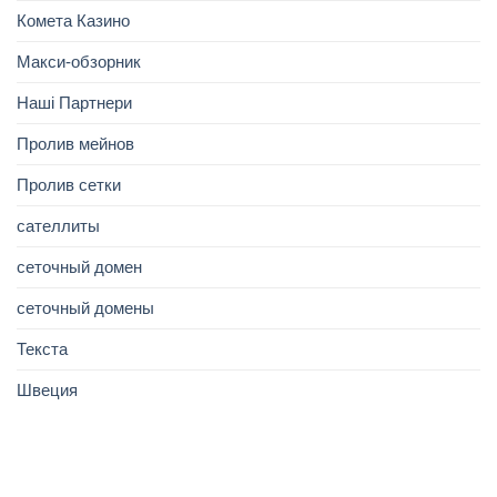
Комета Казино
Макси-обзорник
Наші Партнери
Пролив мейнов
Пролив сетки
сателлиты
сеточный домен
сеточный домены
Текста
Швеция