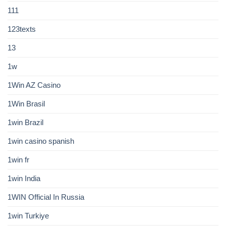
111
123texts
13
1w
1Win AZ Casino
1Win Brasil
1win Brazil
1win casino spanish
1win fr
1win India
1WIN Official In Russia
1win Turkiye