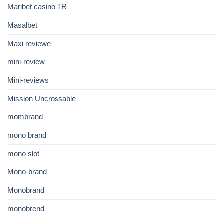
Maribet casino TR
Masalbet
Maxi reviewe
mini-review
Mini-reviews
Mission Uncrossable
mombrand
mono brand
mono slot
Mono-brand
Monobrand
monobrend