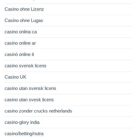
Casino ohne Lizenz
Casino ohne Lugas
casino onlina ca
casino online ar
casinò online it
casino svensk licens
Casino UK
casino utan svensk licens
casino utan svesk licens
casino zonder crucks netherlands
casino-glory india
casino/betting/nutra