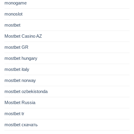
monogame
monoslot
mostbet
Mostbet Casino AZ
mostbet GR
mostbet hungary
mostbet italy
mostbet norway
mostbet ozbekistonda
Mostbet Russia
mostbet tr
mostbet скачать