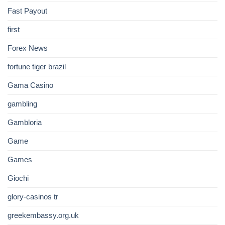
Fast Payout
first
Forex News
fortune tiger brazil
Gama Casino
gambling
Gambloria
Game
Games
Giochi
glory-casinos tr
greekembassy.org.uk