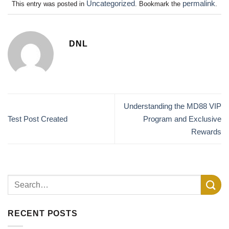
Uncategorized
permalink
This entry was posted in
. Bookmark the
.
DNL
Understanding the MD88 VIP
Test Post Created
Program and Exclusive
Rewards
RECENT POSTS