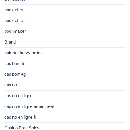
book of ra
book of ra it
bookmaker
Brand
bukmacherzy online
casibom tr
casibom-tg
casino
casino en ligne
casino en ligne argent reel
casino en ligne fr
Casino Free Spins