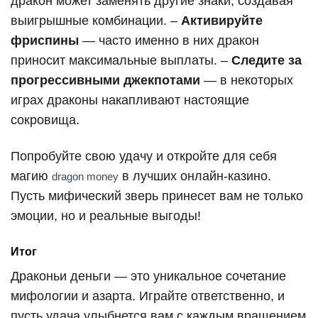
дракон может заменять другие знаки, создавая
выигрышные комбинации. –
Активируйте
фриспины
— часто именно в них дракон
приносит максимальные выплаты. –
Следите за
прогрессивными джекпотами
— в некоторых
играх драконы накапливают настоящие
сокровища.
Попробуйте свою удачу и откройте для себя
магию
в лучших онлайн-казино.
dragon money
Пусть мифический зверь принесет вам не только
эмоции, но и реальные выгоды!
Итог
Драконьи деньги — это уникальное сочетание
мифологии и азарта. Играйте ответственно, и
пусть удача улыбнется вам с каждым вращением