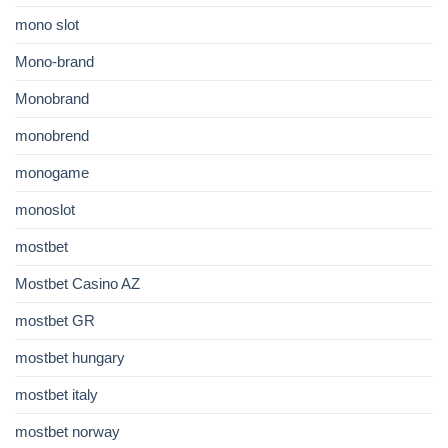
mono slot
Mono-brand
Monobrand
monobrend
monogame
monoslot
mostbet
Mostbet Casino AZ
mostbet GR
mostbet hungary
mostbet italy
mostbet norway