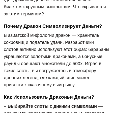
билетом к крупным выигрышам. Что скрывается
за этим термином?
Почему Дракон Символизирует Деньги?
В азиатской мифологии дракон — хранитель
сокровищ и податель удачи. Разработчики
слотов активно используют этот образ: барабаны
украшаются золотыми драконами, а бонусные
раунды обещают множители до 500x. Играя в
такие слоты, вы погружаетесь в атмосферу
древних легенд, где каждый спин может
привести к сказочному выигрышу.
Как Использовать Драконьи Деньги?
–
Выбирайте слоты с дикими символами
—