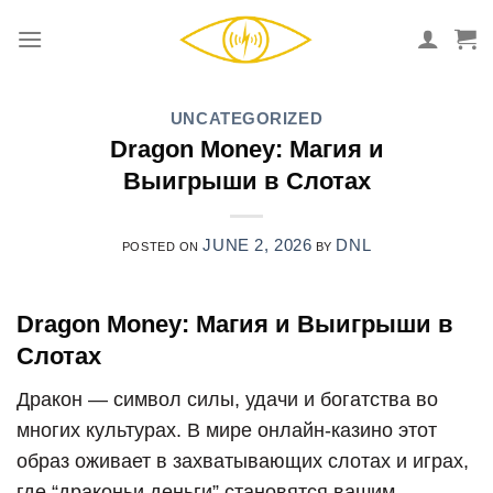
Skip
to
content
UNCATEGORIZED
Dragon Money: Магия и
Выигрыши в Слотах
JUNE 2, 2026
DNL
POSTED ON
BY
Dragon Money: Магия и Выигрыши в
Слотах
Дракон — символ силы, удачи и богатства во
многих культурах. В мире онлайн-казино этот
образ оживает в захватывающих слотах и играх,
где “драконьи деньги” становятся вашим