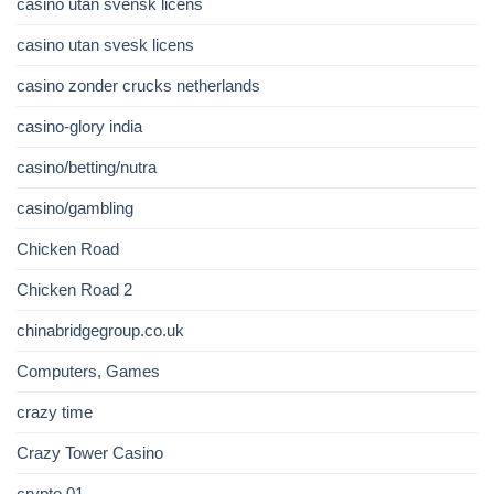
casino utan svensk licens
casino utan svesk licens
casino zonder crucks netherlands
casino-glory india
casino/betting/nutra
casino/gambling
Chicken Road
Chicken Road 2
chinabridgegroup.co.uk
Computers, Games
crazy time
Crazy Tower Сasino
crypto 01