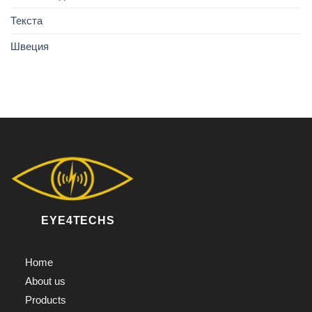
Текста
Швеция
EYE4TECHS
Home
About us
Products