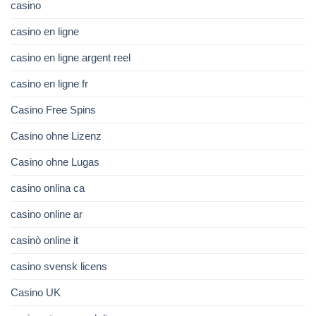
casino
casino en ligne
casino en ligne argent reel
casino en ligne fr
Casino Free Spins
Casino ohne Lizenz
Casino ohne Lugas
casino onlina ca
casino online ar
casinò online it
casino svensk licens
Casino UK