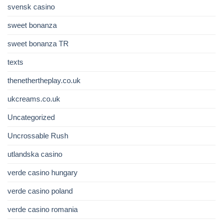
svensk casino
sweet bonanza
sweet bonanza TR
texts
thenethertheplay.co.uk
ukcreams.co.uk
Uncategorized
Uncrossable Rush
utlandska casino
verde casino hungary
verde casino poland
verde casino romania