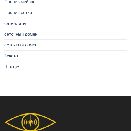
Пролив мейнов
Пролив сетки
сателлиты
сеточный домен
сеточный домены
Текста
Швеция