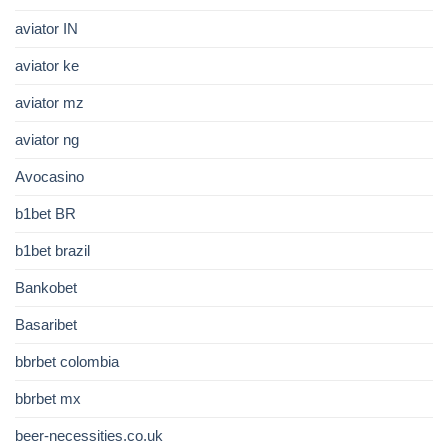
aviator IN
aviator ke
aviator mz
aviator ng
Avocasino
b1bet BR
b1bet brazil
Bankobet
Basaribet
bbrbet colombia
bbrbet mx
beer-necessities.co.uk