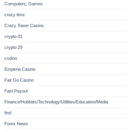
Computers, Games
crazy time
Crazy Tower Сasino
crypto 01
crypto 29
csdino
Emperia Casino
Fair Go Casino
Fast Payout
Finance/Hobbies/Technology/Utilities/Education/Media
first
Forex News