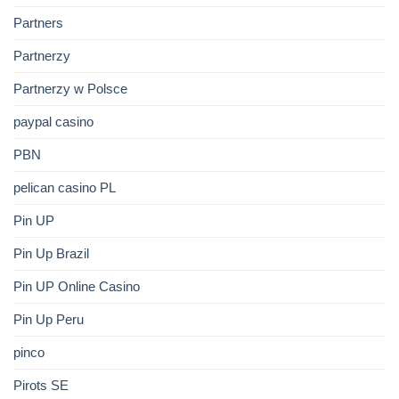
Partners
Partnerzy
Partnerzy w Polsce
paypal casino
PBN
pelican casino PL
Pin UP
Pin Up Brazil
Pin UP Online Casino
Pin Up Peru
pinco
Pirots SE