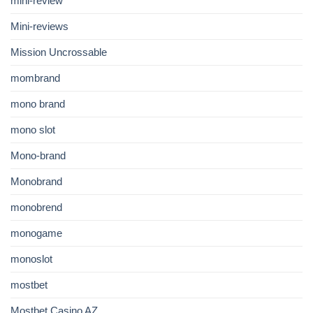
mini-review
Mini-reviews
Mission Uncrossable
mombrand
mono brand
mono slot
Mono-brand
Monobrand
monobrend
monogame
monoslot
mostbet
Mostbet Casino AZ