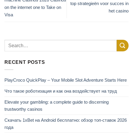
top strategieën voor succes in
on the internet one to Take on
het casino
Visa
RECENT POSTS
PlayCroco QuickPlay – Your Mobile Slot Adventure Starts Here
Что такое роботизация и как она воздействует на труд
Elevate your gambling: a complete guide to discerning
trustworthy casinos
Скачать 1xBet на Android бесплатно: обзор топ-ставок 2026
года