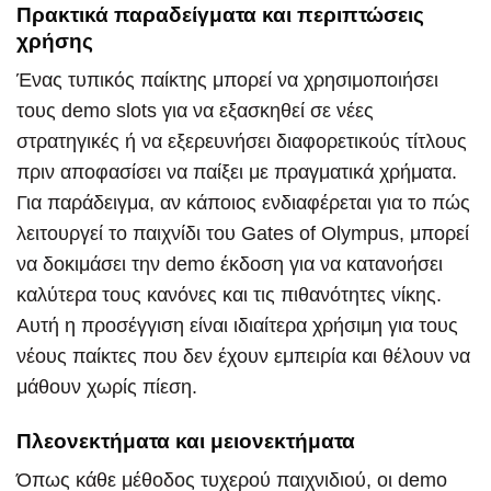
Πρακτικά παραδείγματα και περιπτώσεις
χρήσης
Ένας τυπικός παίκτης μπορεί να χρησιμοποιήσει
τους demo slots για να εξασκηθεί σε νέες
στρατηγικές ή να εξερευνήσει διαφορετικούς τίτλους
πριν αποφασίσει να παίξει με πραγματικά χρήματα.
Για παράδειγμα, αν κάποιος ενδιαφέρεται για το πώς
λειτουργεί το παιχνίδι του Gates of Olympus, μπορεί
να δοκιμάσει την demo έκδοση για να κατανοήσει
καλύτερα τους κανόνες και τις πιθανότητες νίκης.
Αυτή η προσέγγιση είναι ιδιαίτερα χρήσιμη για τους
νέους παίκτες που δεν έχουν εμπειρία και θέλουν να
μάθουν χωρίς πίεση.
Πλεονεκτήματα και μειονεκτήματα
Όπως κάθε μέθοδος τυχερού παιχνιδιού, οι demo