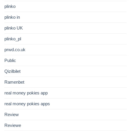
plinko
plinko in
plinko UK
plinko_pl
prwd.co.uk
Public
Qizilbilet
Ramenbet
real money pokies app
real money pokies apps
Review
Reviewe