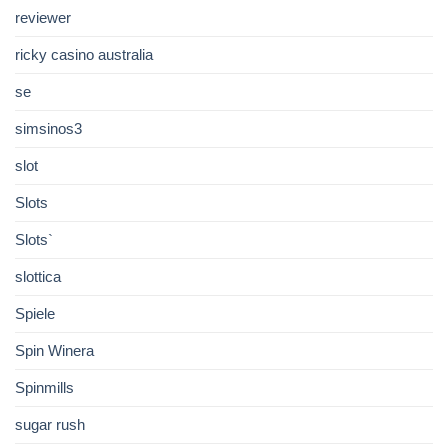
reviewer
ricky casino australia
se
simsinos3
slot
Slots
Slots`
slottica
Spiele
Spin Winera
Spinmills
sugar rush