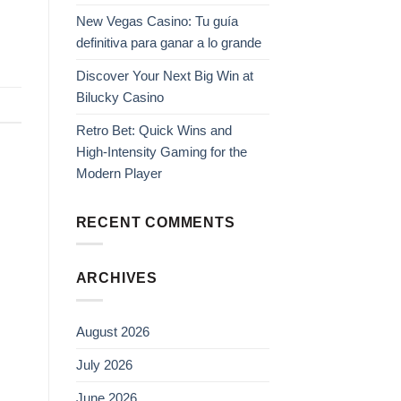
New Vegas Casino: Tu guía
definitiva para ganar a lo grande
Discover Your Next Big Win at
Bilucky Casino
Retro Bet: Quick Wins and
High‑Intensity Gaming for the
Modern Player
RECENT COMMENTS
ARCHIVES
August 2026
July 2026
June 2026