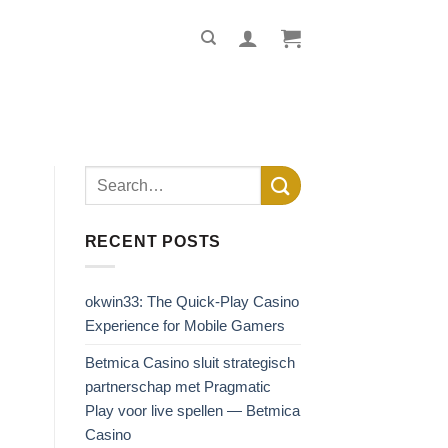
RECENT POSTS
okwin33: The Quick‑Play Casino
Experience for Mobile Gamers
Betmica Casino sluit strategisch
partnerschap met Pragmatic
Play voor live spellen — Betmica
Casino