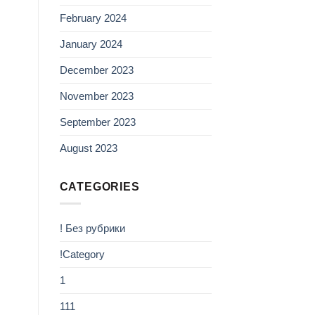
February 2024
January 2024
December 2023
November 2023
September 2023
August 2023
CATEGORIES
! Без рубрики
!Category
1
111