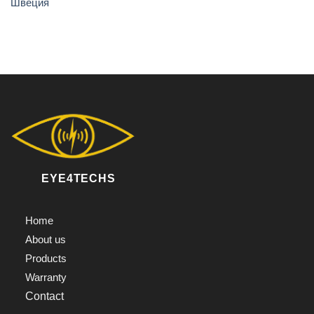
Швеция
EYE4TECHS
Home
About us
Products
Warranty
Contact