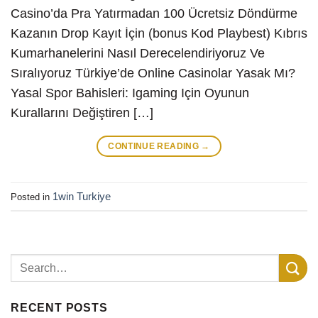
Casino’da Pra Yatırmadan 100 Ücretsiz Döndürme
Kazanın Drop Kayıt İçin (bonus Kod Playbest) Kıbrıs
Kumarhanelerini Nasıl Derecelendiriyoruz Ve
Sıralıyoruz Türkiye’de Online Casinolar Yasak Mı?
Yasal Spor Bahisleri: Igaming Için Oyunun
Kurallarını Değiştiren […]
CONTINUE READING
→
1win Turkiye
Posted in
RECENT POSTS