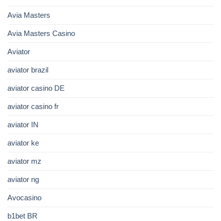
Avia Masters
Avia Masters Casino
Aviator
aviator brazil
aviator casino DE
aviator casino fr
aviator IN
aviator ke
aviator mz
aviator ng
Avocasino
b1bet BR