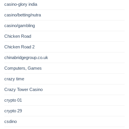
casino-glory india
casino/betting/nutra
casino/gambling
Chicken Road
Chicken Road 2
chinabridgegroup.co.uk
Computers, Games
crazy time
Crazy Tower Сasino
crypto 01
crypto 29
csdino