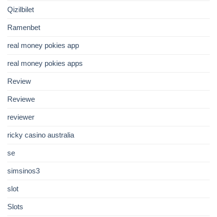
Qizilbilet
Ramenbet
real money pokies app
real money pokies apps
Review
Reviewe
reviewer
ricky casino australia
se
simsinos3
slot
Slots