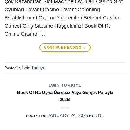
Çok Kazandıran Slot Machine Oyunları Casino Slot
Oyunları Levant Casino Levant Gambling
Establishment Ödeme Yöntemleri Betebet Casino
Güncel Giriş Sitesine Hoşgeldiniz! Book Of Ra
Online Casino […]
CONTINUE READING
→
1win Turkiye
Posted in
1WIN TURKIYE
Book Of Ra Oyna Ücretsiz Veya Gerçek Parayla
2025!
JANUARY 24, 2025
DNL
POSTED ON
BY