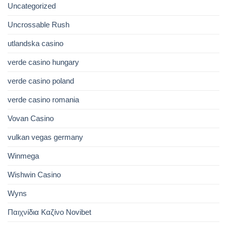
Uncategorized
Uncrossable Rush
utlandska casino
verde casino hungary
verde casino poland
verde casino romania
Vovan Casino
vulkan vegas germany
Winmega
Wishwin Casino
Wyns
Παιχνίδια Καζίνο Novibet