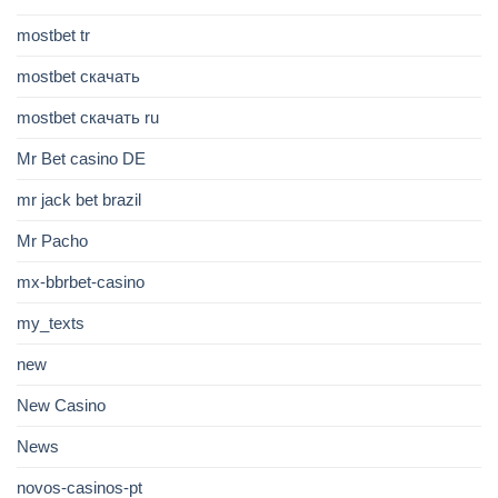
mostbet tr
mostbet скачать
mostbet скачать ru
Mr Bet casino DE
mr jack bet brazil
Mr Pacho
mx-bbrbet-casino
my_texts
new
New Casino
News
novos-casinos-pt