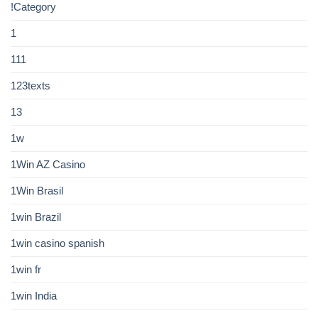
!Category
1
111
123texts
13
1w
1Win AZ Casino
1Win Brasil
1win Brazil
1win casino spanish
1win fr
1win India