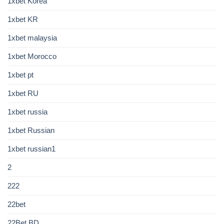
1xbet Korea
1xbet KR
1xbet malaysia
1xbet Morocco
1xbet pt
1xbet RU
1xbet russia
1xbet Russian
1xbet russian1
2
222
22bet
22Bet BD