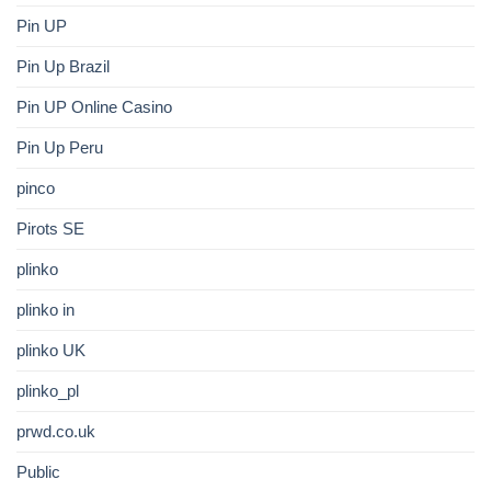
Pin UP
Pin Up Brazil
Pin UP Online Casino
Pin Up Peru
pinco
Pirots SE
plinko
plinko in
plinko UK
plinko_pl
prwd.co.uk
Public