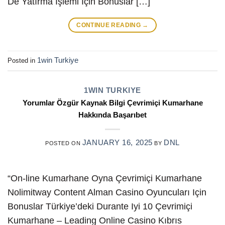
De Yatırma Işlemi Için Bonuslar […]
CONTINUE READING
→
1win Turkiye
Posted in
1WIN TURKIYE
Yorumlar Özgür Kaynak Bilgi Çevrimiçi Kumarhane
Hakkında Başarıbet
JANUARY 16, 2025
DNL
POSTED ON
BY
“On-line Kumarhane Oyna Çevrimiçi Kumarhane
Nolimitway Content Alman Casino Oyuncuları Için
Bonuslar Türkiye’deki Durante Iyi 10 Çevrimiçi
Kumarhane – Leading Online Casino Kıbrıs