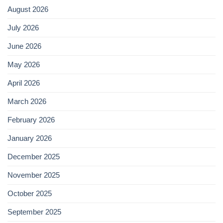
August 2026
July 2026
June 2026
May 2026
April 2026
March 2026
February 2026
January 2026
December 2025
November 2025
October 2025
September 2025