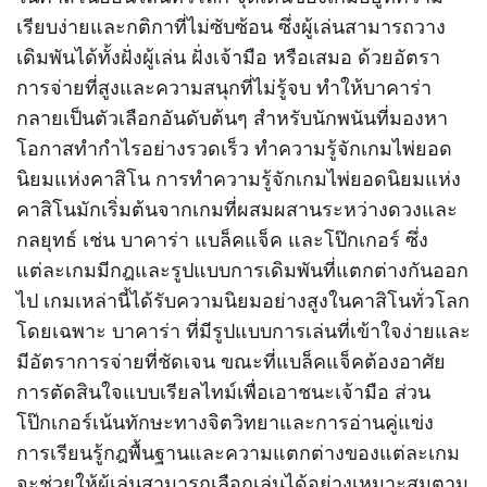
เรียบง่ายและกติกาที่ไม่ซับซ้อน ซึ่งผู้เล่นสามารถวาง
เดิมพันได้ทั้งฝั่งผู้เล่น ฝั่งเจ้ามือ หรือเสมอ ด้วยอัตรา
การจ่ายที่สูงและความสนุกที่ไม่รู้จบ ทำให้บาคาร่า
กลายเป็นตัวเลือกอันดับต้นๆ สำหรับนักพนันที่มองหา
โอกาสทำกำไรอย่างรวดเร็ว ทำความรู้จักเกมไพ่ยอด
นิยมแห่งคาสิโน การทำความรู้จักเกมไพ่ยอดนิยมแห่ง
คาสิโนมักเริ่มต้นจากเกมที่ผสมผสานระหว่างดวงและ
กลยุทธ์ เช่น บาคาร่า แบล็คแจ็ค และโป๊กเกอร์ ซึ่ง
แต่ละเกมมีกฎและรูปแบบการเดิมพันที่แตกต่างกันออก
ไป เกมเหล่านี้ได้รับความนิยมอย่างสูงในคาสิโนทั่วโลก
โดยเฉพาะ บาคาร่า ที่มีรูปแบบการเล่นที่เข้าใจง่ายและ
มีอัตราการจ่ายที่ชัดเจน ขณะที่แบล็คแจ็คต้องอาศัย
การตัดสินใจแบบเรียลไทม์เพื่อเอาชนะเจ้ามือ ส่วน
โป๊กเกอร์เน้นทักษะทางจิตวิทยาและการอ่านคู่แข่ง
การเรียนรู้กฎพื้นฐานและความแตกต่างของแต่ละเกม
จะช่วยให้ผู้เล่นสามารถเลือกเล่นได้อย่างเหมาะสมตาม