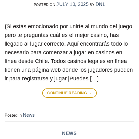
JULY 19, 2025
DNL
POSTED ON
BY
{Si estás emocionado por unirte al mundo del juego
pero te preguntas cuál es el mejor casino, has
llegado al lugar correcto. Aquí encontrarás todo lo
necesario para comenzar a jugar en casinos en
línea desde Chile. Todos casinos legales en línea
tienen una página web donde los jugadores pueden
ir para registrarse y jugar.|Puedes […]
CONTINUE READING
→
News
Posted in
NEWS