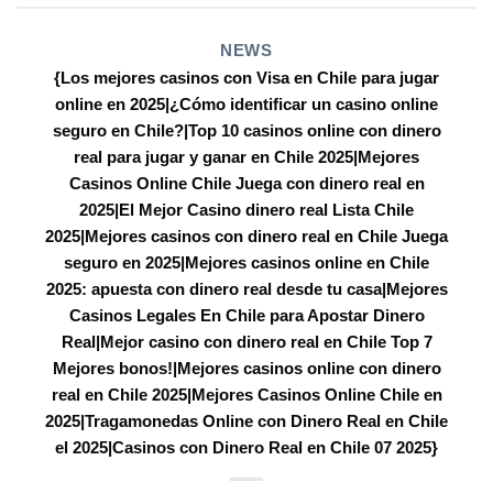
NEWS
{Los mejores casinos con Visa en Chile para jugar
online en 2025|¿Cómo identificar un casino online
seguro en Chile?|Top 10 casinos online con dinero
real para jugar y ganar en Chile 2025|Mejores
Casinos Online Chile Juega con dinero real en
2025|El Mejor Casino dinero real Lista Chile
2025|Mejores casinos con dinero real en Chile Juega
seguro en 2025|Mejores casinos online en Chile
2025: apuesta con dinero real desde tu casa|Mejores
Casinos Legales En Chile para Apostar Dinero
Real|Mejor casino con dinero real en Chile Top 7
Mejores bonos!|Mejores casinos online con dinero
real en Chile 2025|Mejores Casinos Online Chile en
2025|Tragamonedas Online con Dinero Real en Chile
el 2025|Casinos con Dinero Real en Chile 07 2025}