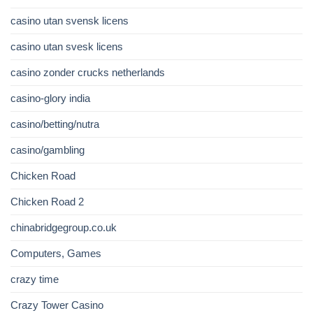
casino utan svensk licens
casino utan svesk licens
casino zonder crucks netherlands
casino-glory india
casino/betting/nutra
casino/gambling
Chicken Road
Chicken Road 2
chinabridgegroup.co.uk
Computers, Games
crazy time
Crazy Tower Сasino