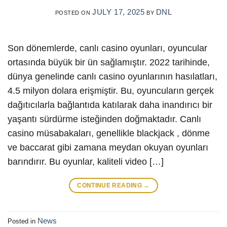
JULY 17, 2025
DNL
POSTED ON
BY
Son dönemlerde, canlı casino oyunları, oyuncular
ortasında büyük bir ün sağlamıştır. 2022 tarihinde,
dünya genelinde canlı casino oyunlarının hasılatları,
4.5 milyon dolara erişmiştir. Bu, oyuncuların gerçek
dağıtıcılarla bağlantıda katılarak daha inandırıcı bir
yaşantı sürdürme isteğinden doğmaktadır. Canlı
casino müsabakaları, genellikle blackjack , dönme
ve baccarat gibi zamana meydan okuyan oyunları
barındırır. Bu oyunlar, kaliteli video […]
CONTINUE READING
→
News
Posted in