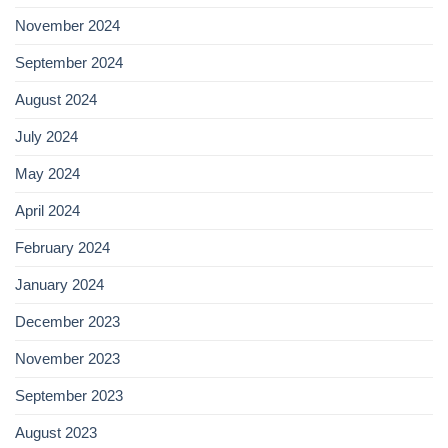
November 2024
September 2024
August 2024
July 2024
May 2024
April 2024
February 2024
January 2024
December 2023
November 2023
September 2023
August 2023