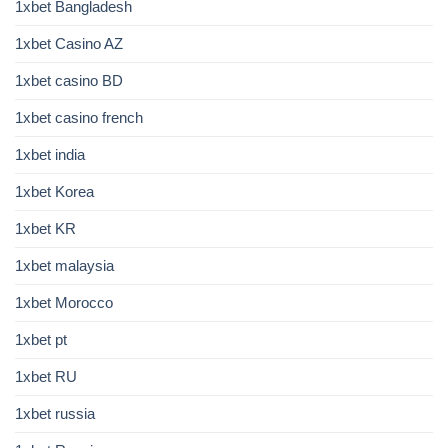
1xbet Bangladesh
1xbet Casino AZ
1xbet casino BD
1xbet casino french
1xbet india
1xbet Korea
1xbet KR
1xbet malaysia
1xbet Morocco
1xbet pt
1xbet RU
1xbet russia