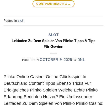
CONTINUE READING
→
slot
Posted in
SLOT
Leitfaden Zu Dem Spielen Von Plinko Tipps & Tips
Für Gewinn
OCTOBER 9, 2025
DNL
POSTED ON
BY
Plinko Online Casino: Online Glücksspiel In
Deutschland Content Tipps Ebenso Tricks Für
Erfolgreiches Plinko Spielen Welche Echte Plinko
Erfahrung Berichten Nutzer? Ein Umfassender
Leitfaden Zu Dem Spielen Von Plinko Plinko Casino: