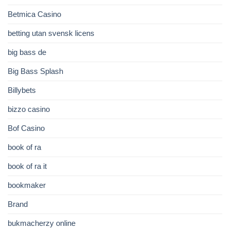
Betmica Casino
betting utan svensk licens
big bass de
Big Bass Splash
Billybets
bizzo casino
Bof Casino
book of ra
book of ra it
bookmaker
Brand
bukmacherzy online