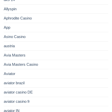
Allyspin
Aphrodite Casino
App
Asino Casino
austria
Avia Masters
Avia Masters Casino
Aviator
aviator brazil
aviator casino DE
aviator casino fr
aviator IN