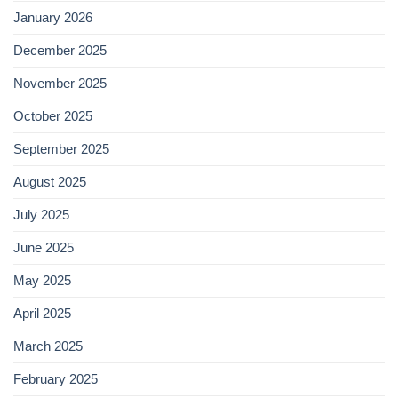
January 2026
December 2025
November 2025
October 2025
September 2025
August 2025
July 2025
June 2025
May 2025
April 2025
March 2025
February 2025