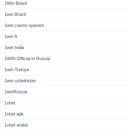
1Win Brasil
1win Brazil
1win casino spanish
1win fr
1win India
1WIN Official In Russia
1win Turkiye
1win uzbekistan
1winRussia
1xbet
1xbet apk
1xbet arabic