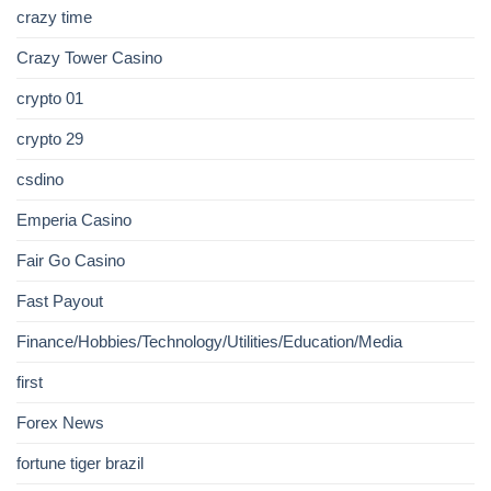
crazy time
Crazy Tower Сasino
crypto 01
crypto 29
csdino
Emperia Casino
Fair Go Casino
Fast Payout
Finance/Hobbies/Technology/Utilities/Education/Media
first
Forex News
fortune tiger brazil