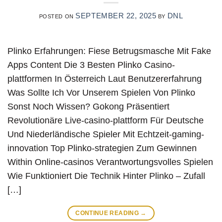
SEPTEMBER 22, 2025
DNL
POSTED ON
BY
Plinko Erfahrungen: Fiese Betrugsmasche Mit Fake
Apps Content Die 3 Besten Plinko Casino-
plattformen In Österreich Laut Benutzererfahrung
Was Sollte Ich Vor Unserem Spielen Von Plinko
Sonst Noch Wissen? Gokong Präsentiert
Revolutionäre Live-casino-plattform Für Deutsche
Und Niederländische Spieler Mit Echtzeit-gaming-
innovation Top Plinko-strategien Zum Gewinnen
Within Online-casinos Verantwortungsvolles Spielen
Wie Funktioniert Die Technik Hinter Plinko – Zufall
[…]
CONTINUE READING
→