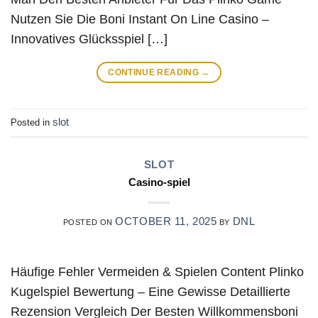
Nutzen Sie Die Boni Instant On Line Casino –
Innovatives Glücksspiel […]
CONTINUE READING
→
slot
Posted in
SLOT
Casino-spiel
OCTOBER 11, 2025
DNL
POSTED ON
BY
Häufige Fehler Vermeiden & Spielen Content Plinko
Kugelspiel Bewertung – Eine Gewisse Detaillierte
Rezension Vergleich Der Besten Willkommensboni