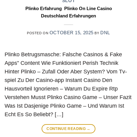
SLOT
Plinko Erfahrung ️ Plinko On Line Casino
Deutschland Erfahrungen
OCTOBER 15, 2025
DNL
POSTED ON
BY
Plinko Betrugsmasche: Falsche Casinos & Fake
Apps” Content Wie Funktioniert Perish Technik
Hinter Plinko – Zufall Oder Aber System? Vom Tv-
spiel Zu Der Casino-app Instant Casino Den
Hausvorteil Ignorieren – Warum Du Expire Rtp
Verstehen Musst Plinko Casino Game – Unser Fazit
Was Ist Dasjenige Plinko Game – Und Warum Ist
Echt Es So Beliebt? […]
CONTINUE READING
→