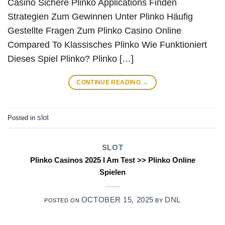
Casino Sichere Plinko Applications Finden
Strategien Zum Gewinnen Unter Plinko Häufig
Gestellte Fragen Zum Plinko Casino Online
Compared To Klassisches Plinko Wie Funktioniert
Dieses Spiel Plinko? Plinko […]
CONTINUE READING
→
slot
Posted in
SLOT
Plinko Casinos 2025 I Am Test >> Plinko Online
Spielen
OCTOBER 15, 2025
DNL
POSTED ON
BY