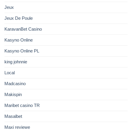
Jeux
Jeux De Poule
KaravanBet Casino
Kasyno Online
Kasyno Online PL
king johnnie
Local
Madcasino
Makispin
Maribet casino TR
Masalbet
Maxi reviewe