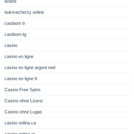
Brand
bukmacherzy online
casibom tr
casibom-tg
casino
casino en ligne
casino en ligne argent reel
casino en ligne fr
Casino Free Spins
Casino ohne Lizenz
Casino ohne Lugas
casino onlina ca
casino online ar