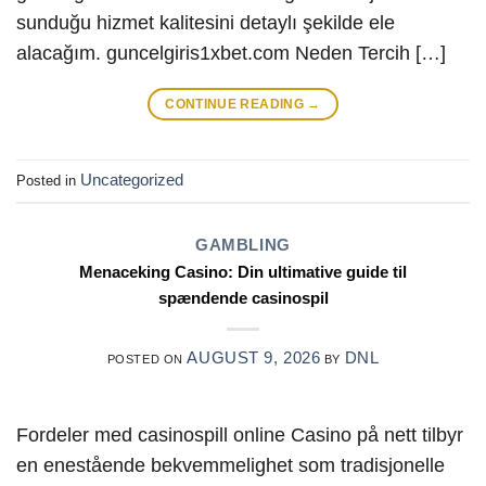
sunduğu hizmet kalitesini detaylı şekilde ele
alacağım. guncelgiris1xbet.com Neden Tercih […]
CONTINUE READING
→
Uncategorized
Posted in
GAMBLING
Menaceking Casino: Din ultimative guide til
spændende casinospil
AUGUST 9, 2026
DNL
POSTED ON
BY
Fordeler med casinospill online Casino på nett tilbyr
en enestående bekvemmelighet som tradisjonelle