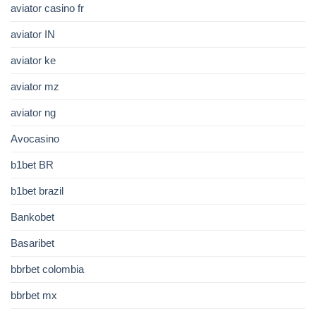
aviator casino fr
aviator IN
aviator ke
aviator mz
aviator ng
Avocasino
b1bet BR
b1bet brazil
Bankobet
Basaribet
bbrbet colombia
bbrbet mx