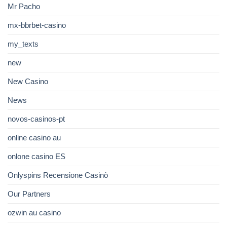
Mr Pacho
mx-bbrbet-casino
my_texts
new
New Casino
News
novos-casinos-pt
online casino au
onlone casino ES
Onlyspins Recensione Casinò
Our Partners
ozwin au casino