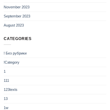
November 2023
September 2023
August 2023
CATEGORIES
! Без рубрики
!Category
1
111
123texts
13
1w