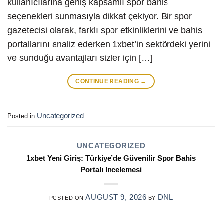
kullanıcılarına geniş kapsamlı spor bahis
seçenekleri sunmasıyla dikkat çekiyor. Bir spor
gazetecisi olarak, farklı spor etkinliklerini ve bahis
portallarını analiz ederken 1xbet’in sektördeki yerini
ve sunduğu avantajları sizler için […]
CONTINUE READING
→
Uncategorized
Posted in
UNCATEGORIZED
1xbet Yeni Giriş: Türkiye’de Güvenilir Spor Bahis
Portalı İncelemesi
AUGUST 9, 2026
DNL
POSTED ON
BY