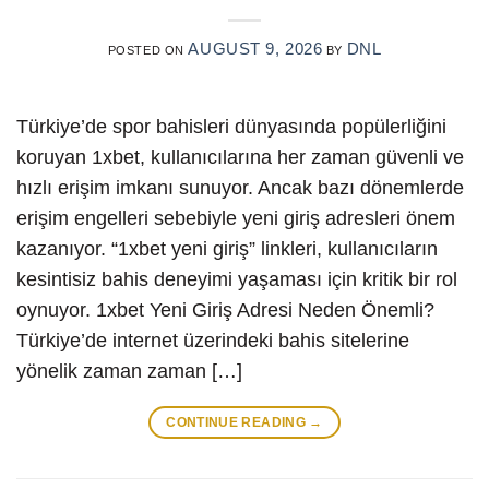
AUGUST 9, 2026
DNL
POSTED ON
BY
Türkiye’de spor bahisleri dünyasında popülerliğini
koruyan 1xbet, kullanıcılarına her zaman güvenli ve
hızlı erişim imkanı sunuyor. Ancak bazı dönemlerde
erişim engelleri sebebiyle yeni giriş adresleri önem
kazanıyor. “1xbet yeni giriş” linkleri, kullanıcıların
kesintisiz bahis deneyimi yaşaması için kritik bir rol
oynuyor. 1xbet Yeni Giriş Adresi Neden Önemli?
Türkiye’de internet üzerindeki bahis sitelerine
yönelik zaman zaman […]
CONTINUE READING
→