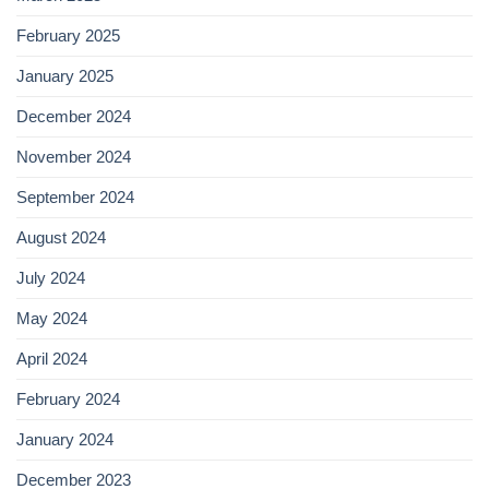
February 2025
January 2025
December 2024
November 2024
September 2024
August 2024
July 2024
May 2024
April 2024
February 2024
January 2024
December 2023