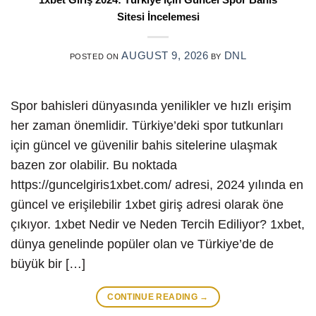
Sitesi İncelemesi
AUGUST 9, 2026
DNL
POSTED ON
BY
Spor bahisleri dünyasında yenilikler ve hızlı erişim
her zaman önemlidir. Türkiye’deki spor tutkunları
için güncel ve güvenilir bahis sitelerine ulaşmak
bazen zor olabilir. Bu noktada
https://guncelgiris1xbet.com/ adresi, 2024 yılında en
güncel ve erişilebilir 1xbet giriş adresi olarak öne
çıkıyor. 1xbet Nedir ve Neden Tercih Ediliyor? 1xbet,
dünya genelinde popüler olan ve Türkiye’de de
büyük bir […]
CONTINUE READING
→