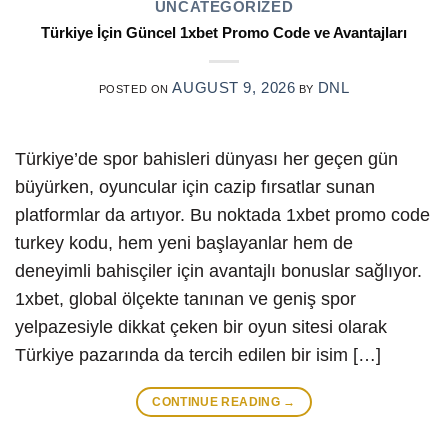
UNCATEGORIZED
Türkiye İçin Güncel 1xbet Promo Code ve Avantajları
AUGUST 9, 2026
DNL
POSTED ON
BY
Türkiye’de spor bahisleri dünyası her geçen gün
büyürken, oyuncular için cazip fırsatlar sunan
platformlar da artıyor. Bu noktada 1xbet promo code
turkey kodu, hem yeni başlayanlar hem de
deneyimli bahisçiler için avantajlı bonuslar sağlıyor.
1xbet, global ölçekte tanınan ve geniş spor
yelpazesiyle dikkat çeken bir oyun sitesi olarak
Türkiye pazarında da tercih edilen bir isim […]
CONTINUE READING
→