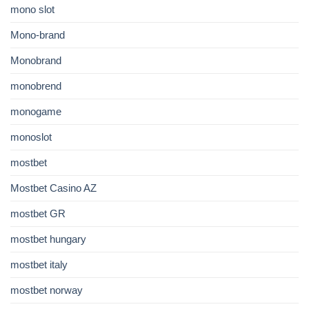
mono slot
Mono-brand
Monobrand
monobrend
monogame
monoslot
mostbet
Mostbet Casino AZ
mostbet GR
mostbet hungary
mostbet italy
mostbet norway