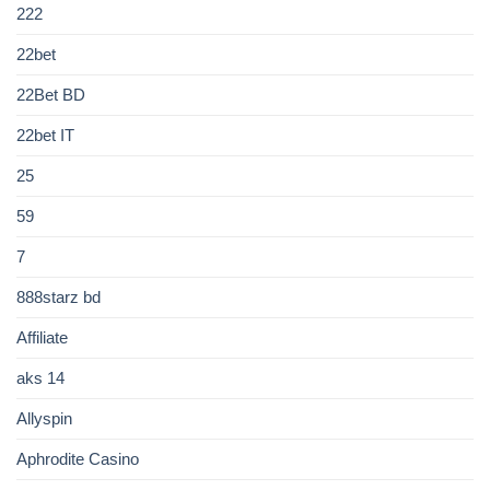
222
22bet
22Bet BD
22bet IT
25
59
7
888starz bd
Affiliate
aks 14
Allyspin
Aphrodite Casino