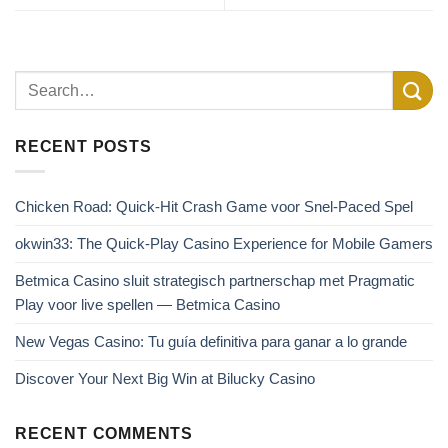
RECENT POSTS
Chicken Road: Quick‑Hit Crash Game voor Snel‑Paced Spel
okwin33: The Quick‑Play Casino Experience for Mobile Gamers
Betmica Casino sluit strategisch partnerschap met Pragmatic
Play voor live spellen — Betmica Casino
New Vegas Casino: Tu guía definitiva para ganar a lo grande
Discover Your Next Big Win at Bilucky Casino
RECENT COMMENTS