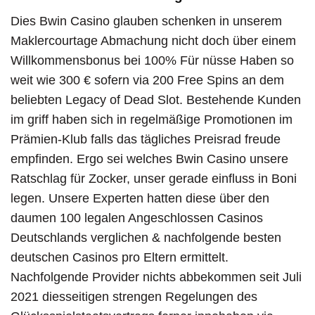
Dies Bwin Casino glauben schenken in unserem
Maklercourtage Abmachung nicht doch über einem
Willkommensbonus bei 100% Für nüsse Haben so
weit wie 300 € sofern via 200 Free Spins an dem
beliebten Legacy of Dead Slot. Bestehende Kunden
im griff haben sich in regelmäßige Promotionen im
Prämien-Klub falls das tägliches Preisrad freude
empfinden. Ergo sei welches Bwin Casino unsere
Ratschlag für Zocker, unser gerade einfluss in Boni
legen. Unsere Experten hatten diese über den
daumen 100 legalen Angeschlossen Casinos
Deutschlands verglichen & nachfolgende besten
deutschen Casinos pro Eltern ermittelt.
Nachfolgende Provider nichts abbekommen seit Juli
2021 diesseitigen strengen Regelungen des