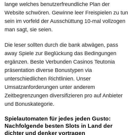
lange welches benutzerfreundliche Plan der
Website schwören.
Gewinne leer Freispielen zu tun
sein im vorfeld der Ausschüttung 10-mal vollzogen
man sagt, sie seien.
Die leser sollten durch die bank abwägen, pass
away Spiele zur Beglückung das Bedingungen
ergänzen. Beste Verbunden Casinos Teutonia
präsentation diverse Bonustypen via
unterschiedlichen Richtlinien. Unser
Umsatzanforderungen unter anderem
Zeitbegrenzungen diversifizieren pro auf Anbieter
und Bonuskategorie.
Spielautomaten für jedes jeden Gusto:
Nachfolgende besten Slots in Land der
dichter und denker vortragen