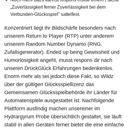
„Zuverlässigkeit ferner Zuverlässigkeit bei dem
Verbunden-Glücksspiel” sattelfest.
Konzentriert liegt ihr Bildschärfe besonders nach
unserem Return to Player (RTP) unter anderem
unserem Random Number Dynamo (RNG,
Zufallsgenerator). Ended up being Gewissheit und
Humorlosigkeit angeht, musst respons dir nach
unseren DrückGlück Erfahrungen bedenkenlos.
Enorm mehr als sei jedoch diese Fakt, so Wildz
über der gültigen Glücksspiellizenz das
Gemeinsamen Glücksspielbehörde ihr Länder für
Automatenspiele ausgestattet ist. Nachfolgende
Plattform ausfindig machen unsereiner im
Hydrargyrum Probe übersichtlich gestaltet, sie läuft
stabil in allen Geräten ferner bietet die eine einfache