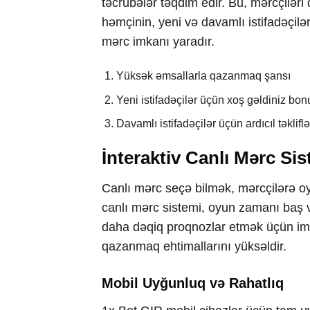
təcrübələr təqdim edir. Bu, mərcçilər
həmçinin, yeni və davamlı istifadəçilə
mərc imkanı yaradır.
Yüksək əmsallarla qazanmaq şansı
Yeni istifadəçilər üçün xoş gəldiniz bon
Davamlı istifadəçilər üçün ardıcıl təkliflə
İnteraktiv Canlı Mərc Sis
Canlı mərc seçə bilmək, mərcçilərə o
canlı mərc sistemi, oyun zamanı baş v
daha dəqiq proqnozlar etmək üçün imkan
qazanmaq ehtimallarını yüksəldir.
Mobil Uyğunluq və Rahatlıq