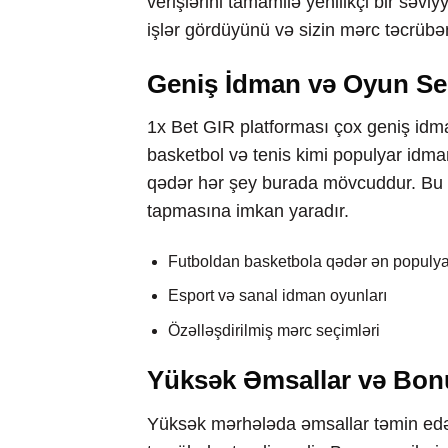
verişlərini tamamilə yenilikçi bir sə
işlər gördüyünü və sizin mərc təcrübə
Geniş İdman və Oyun Se
1x Bet GIR platforması çox geniş idman
basketbol və tenis kimi populyar idm
qədər hər şey burada mövcuddur. Bu m
tapmasına imkan yaradır.
Futboldan basketbola qədər ən populya
Esport və sanal idman oyunları
Özəlləşdirilmiş mərc seçimləri
Yüksək Əmsallar və Bon
Yüksək mərhələda əmsallar təmin edə