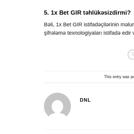
5. 1x Bet GIR təhlükəsizdirmi?
Bəli, 1x Bet GIR istifadəçilərinin məl
şifrələmə texnologiyaları istifadə edir
This entry was p
DNL