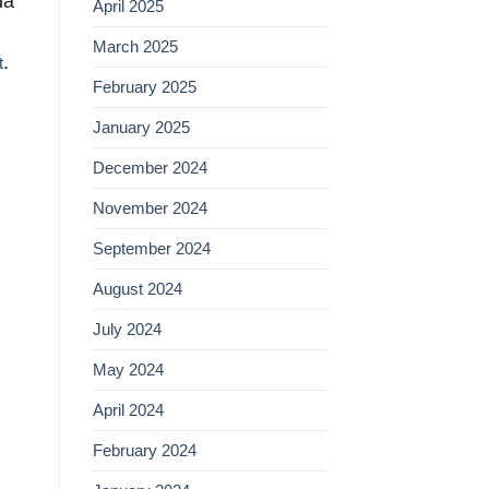
da
April 2025
March 2025
.
t
February 2025
January 2025
December 2024
November 2024
September 2024
August 2024
July 2024
May 2024
April 2024
February 2024