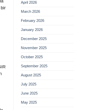
ma
April 2026
bir
March 2026
February 2026
January 2026
December 2025
November 2025
October 2025
September 2025
GIR
n
August 2025
July 2025
June 2025
May 2025