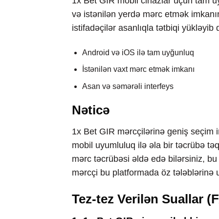
1x Bet GIR mobil cihazlar üçün tam uy
və istənilən yerdə mərc etmək imkanı
istifadəçilər asanlıqla tətbiqi yükləyib 
Android və iOS ilə tam uyğunluq
İstənilən vaxt mərc etmək imkanı
Asan və səmərəli interfeys
Nəticə
1x Bet GIR mərcçilərinə geniş seçim i
mobil uyumluluq ilə əla bir təcrübə tə
mərc təcrübəsi əldə edə bilərsiniz, bu
mərcçi bu platformada öz tələblərinə u
Tez-tez Verilən Suallar (