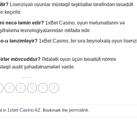
lir?
Lisenziyalı oyunlar müstəqil təşkilatlar tərəfindən təsadüfi
 keçirilir.
ni necə təmin edir?
1xBet Casino, oyun məlumatlarını və
ifrələmə texnologiyalarından istifadə edir.
no-u tənzimləyir?
1xBet Casino, bir sıra beynəlxalq oyun lisenz
birlər mövcuddur?
Ədalətli oyun üçün təsadüfi nömrə
stəqil audit şəhadətnamələri vardır.
1xbet Casino AZ
permalink
d in
. Bookmark the
.