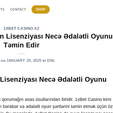
TS
CONTACT
SHOP
1XBET CASINO AZ
n Lisenziyası Necə Ədalətli Oyunu
Təmin Edir
JANUARY 29, 2025
DNL
D ON
BY
Lisenziyası Necə Ədalətli Oyunu
 qorumağın əsas üsullarından biridir. 1xBet Casino kimi
n bərabər və ədalətli oyun şərtlərini təmin etmək üçün öz