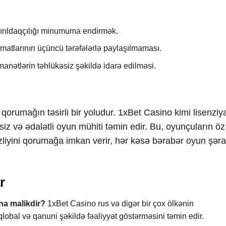
 fırıldaqçılığı minumuma endirmək.
umatlarının üçüncü tərəfələrlə paylaşılmaması.
manətlərin təhlükəsiz şəkildə idarə edilməsi.
qorumağın təsirli bir yoludur. 1xBet Casino kimi lisenziya
iz və ədalətli oyun mühiti təmin edir. Bu, oyunçuların öz
zliyini qorumağa imkan verir, hər kəsə bərabər oyun şərai
r
na malikdir?
1xBet Casino rus və digər bir çox ölkənin
qlobal və qanuni şəkildə fəaliyyət göstərməsini təmin edir.