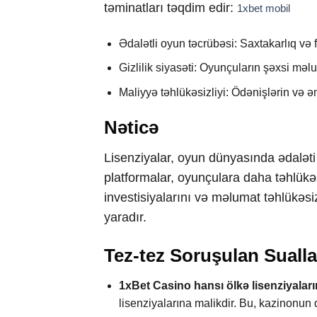
təminatları təqdim edir:
1xbet mobil
Ədalətli oyun təcrübəsi: Saxtakarlıq və
Gizlilik siyasəti: Oyunçuların şəxsi məl
Maliyyə təhlükəsizliyi: Ödənişlərin və ə
Nəticə
Lisenziyalar, oyun dünyasında ədaləti 
platformalar, oyunçulara daha təhlükəs
investisiyalarını və məlumat təhlükəsi
yaradır.
Tez-tez Soruşulan Sualla
1xBet Casino hansı ölkə lisenziyaları
lisenziyalarına malikdir. Bu, kazinonun 