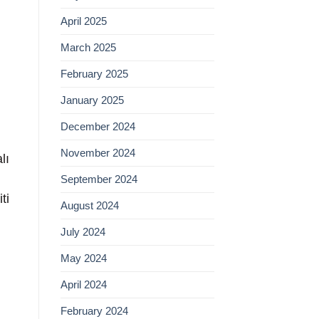
April 2025
March 2025
February 2025
January 2025
December 2024
November 2024
lı
September 2024
ti
August 2024
July 2024
May 2024
April 2024
February 2024