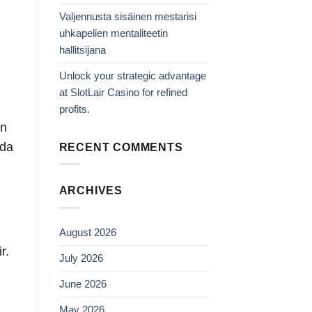
Valjennusta sisäinen mestarisi
uhkapelien mentaliteetin
hallitsijana
Unlock your strategic advantage
at SlotLair Casino for refined
profits.
in
yda
RECENT COMMENTS
ARCHIVES
August 2026
r.
July 2026
June 2026
May 2026