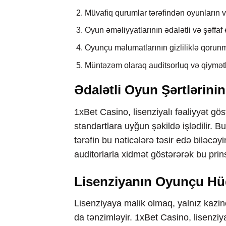
Müvafiq qurumlar tərəfindən oyunların 
Oyun əməliyyatlarının ədalətli və şəffaf 
Oyunçu məlumatlarının gizliliklə qorun
Müntəzəm olaraq auditsorluq və qiymətl
Ədalətli Oyun Şərtlərin
1xBet Casino, lisenziyalı fəaliyyət gö
standartlara uyğun şəkildə işlədilir. B
tərəfin bu nəticələrə təsir edə biləcəy
auditorlarla xidmət göstərərək bu prins
Lisenziyanın Oyunçu Hü
Lisenziyaya malik olmaq, yalnız kazin
da tənzimləyir. 1xBet Casino, lisenzi