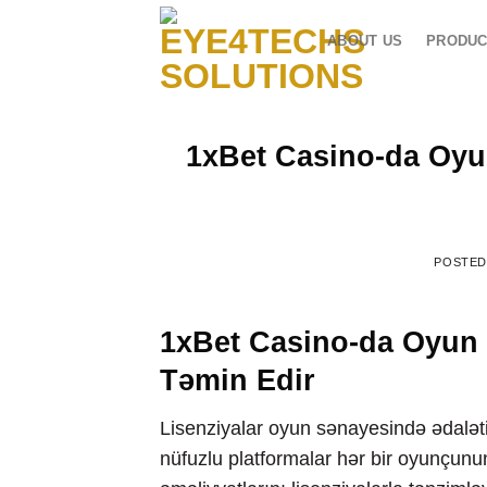
Skip
to
ABOUT US
PRODUC
content
1xBet Casino-da Oyu
POSTE
1xBet Casino-da Oyun 
Təmin Edir
Lisenziyalar oyun sənayesində ədaləti
nüfuzlu platformalar hər bir oyunçunu