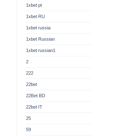
1xbet pt
1xbet RU
1xbet russia
1xbet Russian
1xbet russian1
2
222
22bet
22Bet BD
22bet IT
25
59