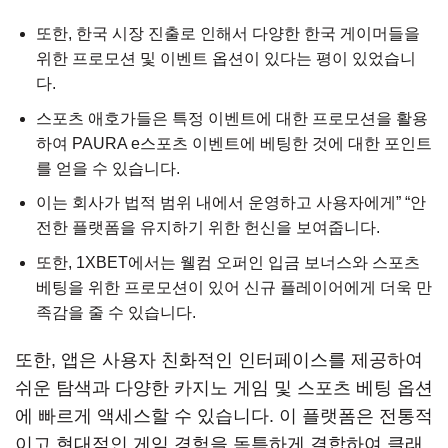
또한, 한국 시장 진출로 인해서 다양한 한국 게이머들을
위한 프로모션 및 이벤트 옵션이 있다는 평이 있었습니
다.
스포츠 애호가들은 특정 이벤트에 대한 프로모션을 활용
하여 PAURA e스포츠 이벤트에 베팅한 것에 대한 포인트
를 얻을 수 있습니다.
이는 회사가 법적 범위 내에서 운영하고 사용자에게” “안
전한 플랫폼을 유지하기 위한 헌신을 보여줍니다.
또한, 1XBET에서는 웰컴 오퍼인 입금 보너스와 스포츠
베팅을 위한 프로모션이 있어 신규 플레이어에게 더욱 만
족감을 줄 수 있습니다.
또한, 앱은 사용자 친화적인 인터페이스를 제공하여
쉬운 탐색과 다양한 카지노 게임 및 스포츠 베팅 옵션
에 빠르게 액세스할 수 있습니다. 이 플랫폼은 전통적
이고 현대적인 게임 경험을 독특하게 결합하여 클래