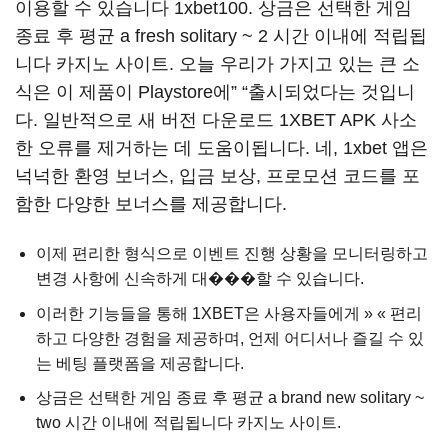
이용할 수 있습니다 1xbet100. 상금은 선택한 게임
종료 후 평균 a fresh solitary ~ 2 시간 이내에 적립됩
니다 카지노 사이트. 오늘 우리가 가지고 있는 큰 소
식은 이 제품이 Playstore에” “출시되었다는 것입니
다. 일반적으로 새 버전 다운로드 1XBET APK 사소
한 오류를 제거하는 데 도움이됩니다. 네, 1xbet 앱은
넉넉한 환영 보너스, 입금 보상, 프로모션 코드를 포
함한 다양한 보너스를 제공합니다.
이제 편리한 형식으로 이벤트 진행 상황을 모니터링하고
변경 사항에 신속하게 대���할 수 있습니다.
이러한 기능들을 통해 1XBET은 사용자들에게 » « 편리
하고 다양한 경험을 제공하며, 언제 어디서나 즐길 수 있
는 베팅 플랫폼을 제공합니다.
상금은 선택한 게임 종료 후 평균 a brand new solitary ~
two 시간 이내에 적립됩니다 카지노 사이트.