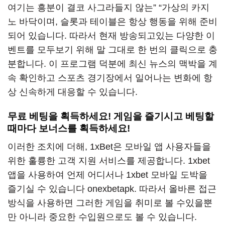
여기는 흥분이 결코 사그라들지 않는” “가상의 카지
노 바닥이며, 슬롯과 테이블은 항상 행동을 위해 준비
되어 있습니다. 따라서 현재 방송되고있는 다양한 이
벤트를 모두보기 위해 말 그대로 한 번의 클릭으로 충
분합니다. 이 프로그램 덕분에 최신 뉴스의 맥박을 계
속 확인하고 스포츠 경기장에서 일어나는 변화에 항
상 신속하게 대응할 수 있습니다.
무료 베팅을 획득하세요! 게임을 즐기시고 베팅할
때마다 보너스를 획득하세요!
이러한 조치에 더해, 1xBet은 모바일 앱 사용자들을
위한 훌륭한 고객 지원 서비스를 제공합니다. 1xbet
앱을 사용하여 언제 어디서나 1xbet 모바일 도박을
즐기실 수 있습니다 onexbetapk. 따라서 올바른 접근
방식을 사용하면 그러한 게임을 취미로 볼 수있을뿐
만 아니라 중요한 수입원으로도 볼 수 있습니다.