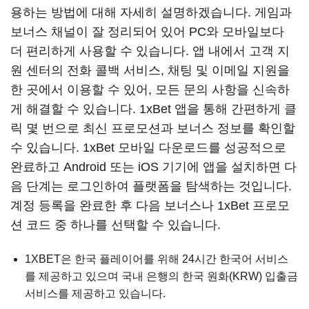
용하는 방법에 대해 자세히 설명하겠습니다. 게임과
보너스 채널이 잘 정리되어 있어 PC와 모바일보다
더 편리하게 사용할 수 있습니다. 앱 내에서 고객 지
원 센터의 전화 콜백 서비스, 채팅 및 이메일 지원을
한 곳에서 이용할 수 있어, 모든 문의 사항을 신속하
게 해결할 수 있습니다. 1xBet 앱을 통해 간편하게 클
릭 몇 번으로 최신 프로모션과 보너스 정보를 확인할
수 있습니다. 1xBet 모바일 다운로드를 성공적으로
완료하고 Android 또는 iOS 기기에 앱을 설치하면 다
음 단계는 로그인하여 플랫폼을 탐색하는 것입니다.
계정 등록을 완료한 후 다음 보너스나 1xBet 프로모
션 코드 중 하나를 선택할 수 있습니다.
1XBET은 한국 플레이어를 위해 24시간 한국어 서비스
를 제공하고 있으며 국내 은행의 한국 원화(KRW) 입출금
서비스를 제공하고 있습니다.