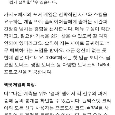
쉽게 설치할” “수 있습니다.
카지노에서의 포커 게임은 전략적인 사고와 스킬을
요구하는 게임으로, 플레이어들에게 즐거운 시간과
긴장감 넘치는 경험을 선사합니다. 메뉴 구성이 직관
적이고, 필요한 기능을 쉽게 찾을 수 있도록 잘 디자
인되어 있더라고요. 솔직히 저는 사이트 글씨하고 너
무 빽빽하다는 느낌을 받아요, 조금 정신이 없는 듯
한데 앱은 다르네요. 1xBet에서는 첫 입금 보너스, 금
요일 보너스, 생일 보너스 등 다양한 보너스와 1xBet
프로모션을 제공합니다.
잭팟 게임의 특징:
더” “나은 예측을 위해 ‘결과’ 탭에서 각 선수의 과거
승패 등의 통계를 확인할 수 있습니다. 원엑스벳 코리
아의 모든 신규 사용자는 프로모션 코드 air334를 사