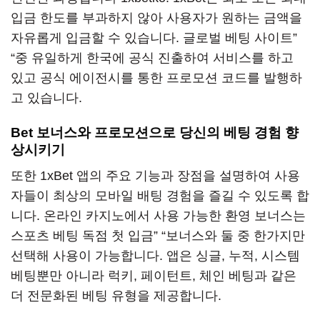
입금 한도를 부과하지 않아 사용자가 원하는 금액을
자유롭게 입금할 수 있습니다. 글로벌 베팅 사이트”
“중 유일하게 한국에 공식 진출하여 서비스를 하고
있고 공식 에이전시를 통한 프로모션 코드를 발행하
고 있습니다.
Bet 보너스와 프로모션으로 당신의 베팅 경험 향
상시키기
또한 1xBet 앱의 주요 기능과 장점을 설명하여 사용
자들이 최상의 모바일 배팅 경험을 즐길 수 있도록 합
니다. 온라인 카지노에서 사용 가능한 환영 보너스는
스포츠 베팅 독점 첫 입금” “보너스와 둘 중 한가지만
선택해 사용이 가능합니다. 앱은 싱글, 누적, 시스템
베팅뿐만 아니라 럭키, 페이턴트, 체인 베팅과 같은
더 전문화된 베팅 유형을 제공합니다.