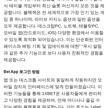
식 테이블 게임부터 최신 슬롯 머신까지 모든 것을 제
공합니다. 블랙잭은 전 세계적으로 가장 인기 있는 게
임 중 하나이며, 라이브 카지노 옵션과 일반 옵션을
모두 제공합니다. 데스크탑PC, 노트북, 테블릿PC,
모바일 앱(안드로이드, iOS) 다양한 환경에서 이용할
수 있도록 최적화 되어있습니다. 이는 단순화된 인터
페이스와 베팅 기회 및 업데이트에 대한” “푸시 알림
과 같은 추가 기능으로 보다 사용자 친화적인 경험을
제공합니다.
Bet App 로그인 방법
앱 또는 데스크톱 사이트와 동일하게 작동하지만 모
바일 장치의 인터페이스에 맞게 만들어졌습니다. 이
러한 기능들을 통해 1XBET은 사용자들에게 편리하
고 다양한 경험을 제공하며, 언제 어디서나 즐길 수
있는 베팅 플랫폼을 제공합니다. 가입 주소는 1xbet.