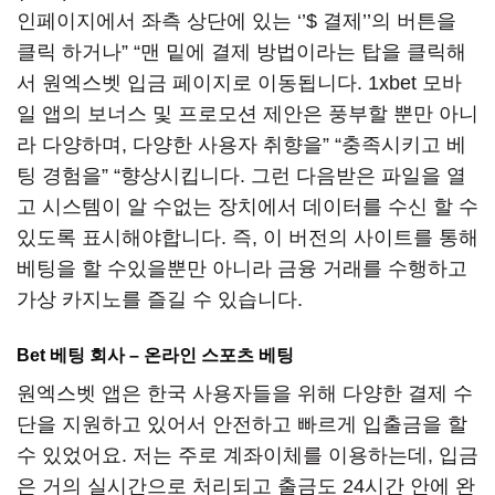
인페이지에서 좌측 상단에 있는 ‘’$ 결제’’의 버튼을
클릭 하거나” “맨 밑에 결제 방법이라는 탑을 클릭해
서 원엑스벳 입금 페이지로 이동됩니다. 1xbet 모바
일 앱의 보너스 및 프로모션 제안은 풍부할 뿐만 아니
라 다양하며, 다양한 사용자 취향을” “충족시키고 베
팅 경험을” “향상시킵니다. 그런 다음받은 파일을 열
고 시스템이 알 수없는 장치에서 데이터를 수신 할 수
있도록 표시해야합니다. 즉, 이 버전의 사이트를 통해
베팅을 할 수있을뿐만 아니라 금융 거래를 수행하고
가상 카지노를 즐길 수 있습니다.
Bet 베팅 회사 – 온라인 스포츠 베팅
원엑스벳 앱은 한국 사용자들을 위해 다양한 결제 수
단을 지원하고 있어서 안전하고 빠르게 입출금을 할
수 있었어요. 저는 주로 계좌이체를 이용하는데, 입금
은 거의 실시간으로 처리되고 출금도 24시간 안에 완