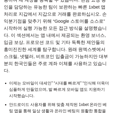
용하여 새 계정을 등록할 수 있습니다. 현금 요청 승
인을 담당하는 유능한 팀이 보완하는 빠른 1xbet 앱
처리로 지갑에서 지갑으로 거래를 완료하십시오. 손
익분기점을 맞추기 위해 “Google 스토어를 소스로”
시작하여 실행 가능한 모든 접근 방식을 설명했습니
다. 이 섹션에서는 앱 내에서 제공되는 환영 보너스,
입금 보상, 프로모션 코드 및 기타 독특한 제안들의
흥미진진한 세계를 탐구합니다. 원래 원엑스벳에서
스크릴, 넷텔러, 비트코인 입출금이 가능하지만 대부
분의 한국인들은 주로 계좌 이체를 사용하고 있습니
다.
이제는 모바일이 대세인” “시대를 빠르게” “인식해 더욱더
심플하게 만들었으며, 발 빠르게 모바일 앱도 지원하기
시작했습니다.
안드로이드 사용자를 위해 맞춤 제작된 1xbet 온라인 베
팅 앱을 통해 일상 생활과 온라인 베팅의 원활한 통합을