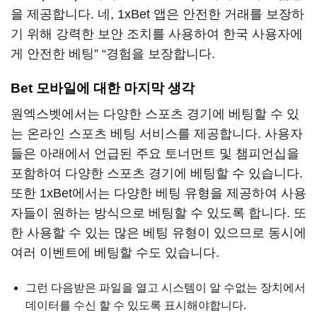
을 제공합니다. 네, 1xBet 앱은 안전한 거래를 보장하
기 위해 강력한 보안 조치를 사용하여 한국 사용자에
게 안전한 베팅” “경험을 보장합니다.
Bet 모바일에 대한 마지막 생각
원엑스벳에서는 다양한 스포츠 경기에 베팅할 수 있
는 온라인 스포츠 베팅 서비스를 제공합니다. 사용자
들은 아래에서 언급된 주요 토너먼트 및 챔피언십을
포함하여 다양한 스포츠 경기에 베팅할 수 있습니다.
또한 1xBet에서는 다양한 베팅 유형을 제공하여 사용
자들이 원하는 방식으로 베팅할 수 있도록 합니다. 또
한 사용할 수 있는 많은 베팅 유형이 있으므로 동시에
여러 이벤트에 베팅할 수도 있습니다.
그런 다음받은 파일을 열고 시스템이 알 수없는 장치에서
데이터를 수신 할 수 있도록 표시해야합니다.