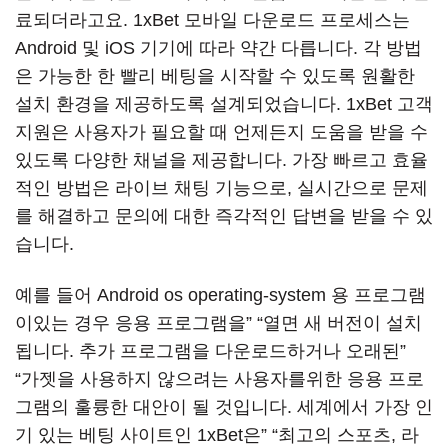
료되더라고요. 1xBet 모바일 다운로드 프로세스는
Android 및 iOS 기기에 따라 약간 다릅니다. 각 방법
은 가능한 한 빨리 베팅을 시작할 수 있도록 원활한
설치 환경을 제공하도록 설계되었습니다. 1xBet 고객
지원은 사용자가 필요할 때 언제든지 도움을 받을 수
있도록 다양한 채널을 제공합니다. 가장 빠르고 효율
적인 방법은 라이브 채팅 기능으로, 실시간으로 문제
를 해결하고 문의에 대한 즉각적인 답변을 받을 수 있
습니다.
예를 들어 Android os operating-system 용 프로그램
이있는 경우 응용 프로그램을” “열면 새 버전이 설치
됩니다. 추가 프로그램을 다운로드하거나 오래된”
“가젯을 사용하지 않으려는 사용자를위한 응용 프로
그램의 훌륭한 대안이 될 것입니다. 세계에서 가장 인
기 있는 베팅 사이트인 1xBet은” “최고의 스포츠, 라