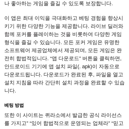
나 좋아하는 게임을 즐길 수 있도록 보장합니다.
이 앱은 최대 이익을 극대화하고 베팅 경험을 향상시
키기 위한 다양한 기능을 제공합니다. 라이브 딜러와
함께 포커를 플레이하는 것을 비롯하여 다양한 게임
형식을 즐길 수 있습니다. 모든 포커 게임은 유명한
소프트웨어 제공업체에서 제공되며, 모든 게임은 완
전히 합법적입니다. “앱 다운로드” 버튼을 클릭하면,
안드로이드 기기에 앱 설치 파일(. apk)이 자동으로
다운로드됩니다. 다운로드가 완료된 후, 파일을 열고
설치 지침을 따라 간단히 설치 과정을 완료할 수 있습
니다.
베팅 방법
또한 이 사이트는 퀴라소에서 발급한 공식 라이선스
를 가지고” “있어 합법적으로 운영되는 업체라” “믿고