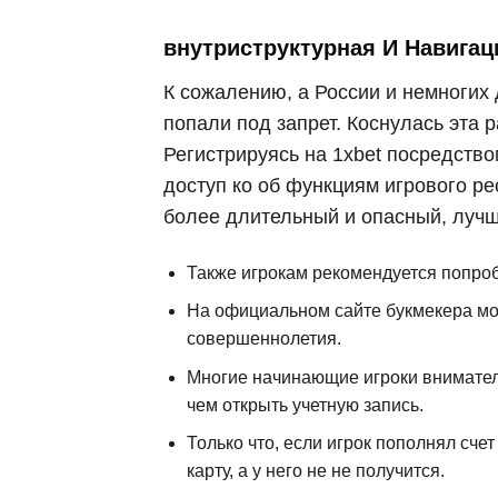
внутриструктурная И Навигац
К сожалению, а России и немногих 
попали под запрет. Коснулась эта 
Регистрируясь на 1xbet посредство
доступ ко об функциям игрового рес
более длительный и опасный, лучш
Также игрокам рекомендуется попроб
На официальном сайте букмекера мог
совершеннолетия.
Многие начинающие игроки внимател
чем открыть учетную запись.
Только что, если игрок пополнял счет
карту, а у него не не получится.