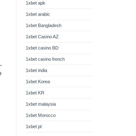
1xbet apk
1xbet arabic
1xbet Bangladesh
1xbet Casino AZ
1xbet casino BD
1xbet casino french
–
1xbet india
е
1xbet Korea
1xbet KR
1xbet malaysia
1xbet Morocco
1xbet pt