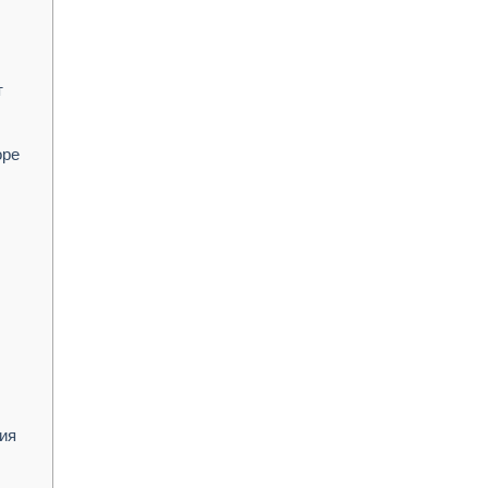
т
оре
ия