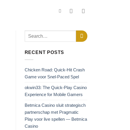
RECENT POSTS
Chicken Road: Quick‑Hit Crash
Game voor Snel‑Paced Spel
okwin33: The Quick‑Play Casino
Experience for Mobile Gamers
Betmica Casino sluit strategisch
partnerschap met Pragmatic
Play voor live spellen — Betmica
Casino