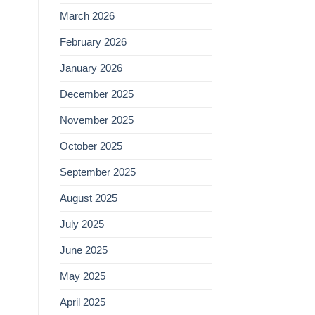
March 2026
February 2026
January 2026
December 2025
November 2025
October 2025
September 2025
August 2025
July 2025
June 2025
May 2025
April 2025