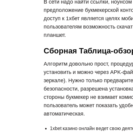
В сети надо найти ссылки, ноунсо
предположение букмекерской конт
доступ к 1хбет является целях мо
пользователям возможность скачат
планшет.
Сборная Таблица-обзор
Алгоритм довольно прост, процеду
установить и можно через APK-файл
зеркале). Нужно только предварите
безопасности, разрешена установк
стороны букмекер не взимает комис
пользователь может показать удоб
автоматическая.
1xbet казино онлайн ведет свою деят