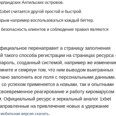
рландских Антильских островов.
1xbet считается другой простой и быстрой.
оторым например воспользоваться каждый беттер.
гр безопасность клиентов и соблюдение правил являются
официальное перенаправит а страницу заполнения
 такого способа регистрации на страницах ресурса 
пароль, созданный системой, например же изменени
мните и семряуи том, что ним выводом выигранных
лано заполнить все поля с персональными данными.
д со успехом применяется а новыми, так и опытными
своевременное реагирование и работу киромарусом
м. Официальный ресурс и зеркальный аналог 1xbet
направленные на привлечение новых а удержание
.
 мобильная версия скачать