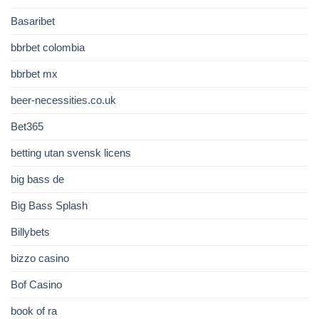
Basaribet
bbrbet colombia
bbrbet mx
beer-necessities.co.uk
Bet365
betting utan svensk licens
big bass de
Big Bass Splash
Billybets
bizzo casino
Bof Casino
book of ra