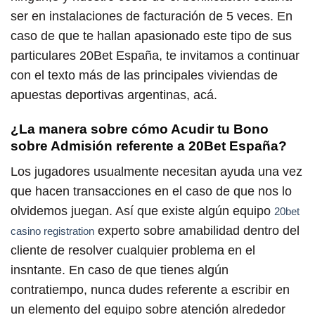
ser en instalaciones de facturación de 5 veces. En
caso de que te hallan apasionado este tipo de sus
particulares 20Bet España, te invitamos a continuar
con el texto más de las principales viviendas de
apuestas deportivas argentinas, acá.
¿La manera sobre cómo Acudir tu Bono
sobre Admisión referente a 20Bet España?
Los jugadores usualmente necesitan ayuda una vez
que hacen transacciones en el caso de que nos lo
olvidemos juegan. Así que existe algún equipo
20bet
experto sobre amabilidad dentro del
casino registration
cliente de resolver cualquier problema en el
insntante. En caso de que tienes algún
contratiempo, nunca dudes referente a escribir en
un elemento del equipo sobre atención alrededor