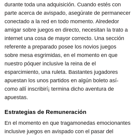
durante toda una adquisición. Cuando estés con
parte acerca de avispado, asegúrate de permanecer
conectado a la red en todo momento. Alrededor
amigar sobre juegos en directo, necesitan la trato a
internet una cosa de mayor correcto. Una sección
referente a preparado posee los novios juegos
sobre mesa esgrimidas, en el momento en que
nuestro póquer inclusive la reina de el
esparcimiento, una ruleta. Bastantes jugadores
apuestan los unos partidos en algún boleto así­
como allí inscribirí¡ termina dicho aventura de
apuestas.
Estrategias de Remuneración
En el momento en que tragamonedas emocionantes
inclusive juegos en avispado con el pasar del