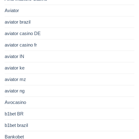
Aviator
aviator brazil
aviator casino DE
aviator casino fr
aviator IN
aviator ke
aviator mz
aviator ng
Avocasino
b1bet BR
b1bet brazil
Bankobet