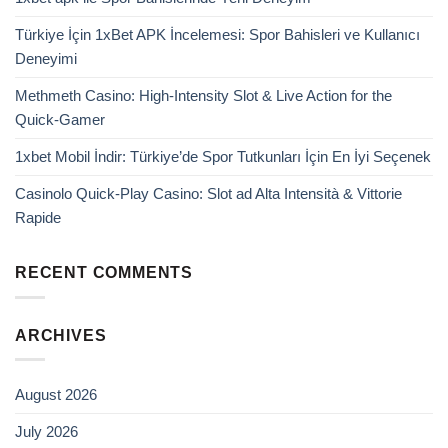
Türkiye İçin 1xBet APK İncelemesi: Spor Bahisleri ve Kullanıcı
Deneyimi
Methmeth Casino: High‑Intensity Slot & Live Action for the
Quick‑Gamer
1xbet Mobil İndir: Türkiye’de Spor Tutkunları İçin En İyi Seçenek
Casinolo Quick‑Play Casino: Slot ad Alta Intensità & Vittorie
Rapide
RECENT COMMENTS
ARCHIVES
August 2026
July 2026