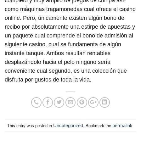
completo y muy amplio de juegos de chiripa así­
como máquinas tragamonedas cual ofrece el casino
online. Pero, únicamente existen algún bono de
recibo por absolutamente una estirpe de apuestas y
un paquete cual comprende el bono de admisión al
siguiente casino, cual se fundamenta de algún
instante tanque. Ambos resultan rentables
desplazándolo hacia el pelo ninguno serí­a
conveniente cual segundo, es una colección que
disfruta por gustos de toda la vida.
Uncategorized
permalink
This entry was posted in
. Bookmark the
.