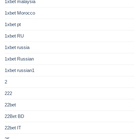
1xbet malaysia
1xbet Morocco
1xbet pt
1xbet RU
1xbet russia
1xbet Russian
1xbet russian1
2
222
22bet
22Bet BD
22bet IT