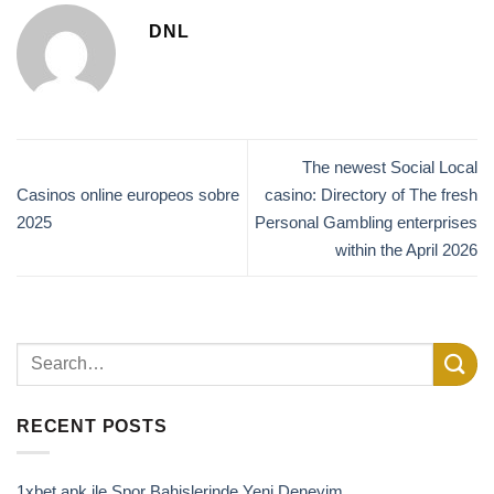
DNL
The newest Social Local
Casinos online europeos sobre
casino: Directory of The fresh
2025
Personal Gambling enterprises
within the April 2026
RECENT POSTS
1xbet apk ile Spor Bahislerinde Yeni Deneyim