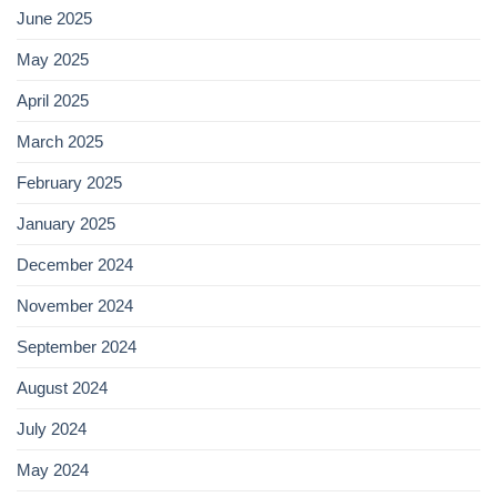
June 2025
May 2025
April 2025
March 2025
February 2025
January 2025
December 2024
November 2024
September 2024
August 2024
July 2024
May 2024