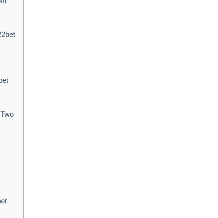
An
22bet
bet
y Two
et