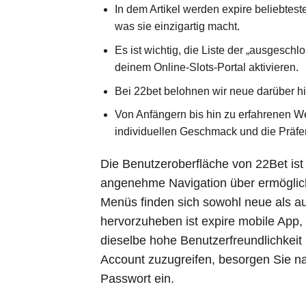
In dem Artikel werden expire beliebte
was sie einzigartig macht.
Es ist wichtig, die Liste der „ausgeschl
deinem Online-Slots-Portal aktivieren.
Bei 22bet belohnen wir neue darüber hi
Von Anfängern bis hin zu erfahrenen We
individuellen Geschmack und die Präfer
Die Benutzeroberfläche von 22Bet ist 
angenehme Navigation über ermöglichen
Menüs finden sich sowohl neue als a
hervorzuheben ist expire mobile App, d
dieselbe hohe Benutzerfreundlichkeit 
Account zuzugreifen, besorgen Sie na
Passwort ein.