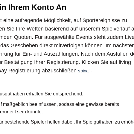
in Ihrem Konto An
t eine aufregende Möglichkeit, auf Sportereignisse zu
sen Sie Ihre Wetten basierend auf unserem Spielverlauf 
ernden Quoten. Für ausgewählte Events steht zudem Live
 das Geschehen direkt mitverfolgen können. Im nächste
ährung für Ein- und Auszahlungen. Nach dem Ausfüllen d
r Bestätigung Ihrer Registrierung. Klicken Sie auf living
away Registrierung abzuschließen
spinali-
usguthaben erhalten Sie entsprechend.
f maßgeblich beeinflussen, sodass eine gewisse bereits
urteilt sein könnte.
r bestehende Spieler helfen dabei, Ihr Spielguthaben zu erhö