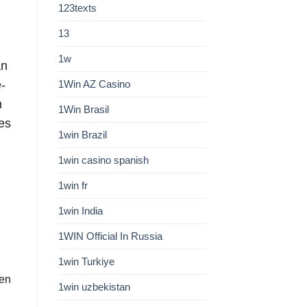
123texts
13
1w
an
-
1Win AZ Casino
n
1Win Brasil
es
1win Brazil
1win casino spanish
1win fr
1win India
1WIN Official In Russia
1win Turkiye
hen
1win uzbekistan