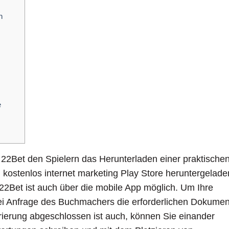
n
e
t 22Bet den Spielern das Herunterladen einer praktische
 kostenlos internet marketing Play Store heruntergelade
 22Bet ist auch über die mobile App möglich. Um Ihre
bei Anfrage des Buchmachers die erforderlichen Dokume
rierung abgeschlossen ist auch, können Sie einander