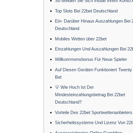
So Melden Sie Sich Inside Ihrem Konto 
Top Slots Bei 22bet Deutschland
Ein- Darüber Hinaus Auszahlungen Bei 
Deutschland
Mobiles Wetten über 22bet
Einzahlungen Und Auszahlungen Bei 22
Willkommensbonus Für Neue Spieler
Auf Diesen Geräten Funktioniert Twent
Bet
💡 Wie Hoch Ist Der
Mindesteinzahlungsbetrag Bei 22bet
Deutschland?
Vorteile Des 22bet Sportwettenanbieters
Sicherheitssysteme Und Lizenz Von 22b
Ausgezeichnetes Online Gambling