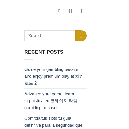
RECENT POSTS
Guide your gambling passion
and enjoy premium play at 치킨
로드 2
Advance your game: learn
sophisticated 크레이지 타임
gambling bonuses.
Controla tus slots tu guía
definitiva para la seguridad que