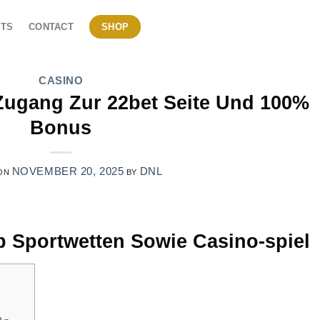
TS
CONTACT
SHOP
CASINO
Zugang Zur 22bet Seite Und 100%
Bonus
NOVEMBER 20, 2025
DNL
 ON
BY
p Sportwetten Sowie Casino-spiel