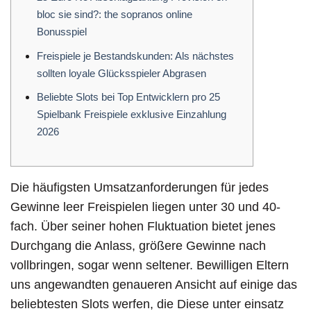
bloc sie sind?: the sopranos online
Bonusspiel
Freispiele je Bestandskunden: Als nächstes
sollten loyale Glücksspieler Abgrasen
Beliebte Slots bei Top Entwicklern pro 25
Spielbank Freispiele exklusive Einzahlung
2026
Die häufigsten Umsatzanforderungen für jedes
Gewinne leer Freispielen liegen unter 30 und 40-
fach. Über seiner hohen Fluktuation bietet jenes
Durchgang die Anlass, größere Gewinne nach
vollbringen, sogar wenn seltener. Bewilligen Eltern
uns angewandten genaueren Ansicht auf einige das
beliebtesten Slots werfen, die Diese unter einsatz