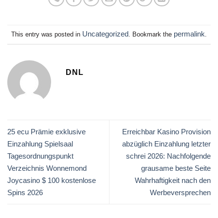
Uncategorized
permalink
This entry was posted in
. Bookmark the
.
DNL
25 ecu Prämie exklusive
Erreichbar Kasino Provision
Einzahlung Spielsaal
abzüglich Einzahlung letzter
Tagesordnungspunkt
schrei 2026: Nachfolgende
Verzeichnis Wonnemond
grausame beste Seite
Joycasino $ 100 kostenlose
Wahrhaftigkeit nach den
Spins 2026
Werbeversprechen