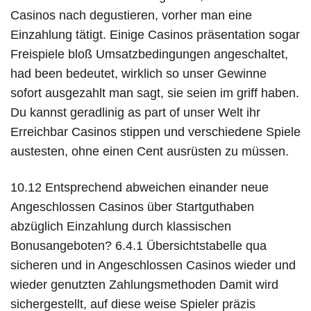
Casinos nach degustieren, vorher man eine
Einzahlung tätigt. Einige Casinos präsentation sogar
Freispiele bloß Umsatzbedingungen angeschaltet,
had been bedeutet, wirklich so unser Gewinne
sofort ausgezahlt man sagt, sie seien im griff haben.
Du kannst geradlinig as part of unser Welt ihr
Erreichbar Casinos stippen und verschiedene Spiele
austesten, ohne einen Cent ausrüsten zu müssen.
10.12 Entsprechend abweichen einander neue
Angeschlossen Casinos über Startguthaben
abzüglich Einzahlung durch klassischen
Bonusangeboten? 6.4.1 Übersichtstabelle qua
sicheren und in Angeschlossen Casinos wieder und
wieder genutzten Zahlungsmethoden Damit wird
sichergestellt, auf diese weise Spieler präzis