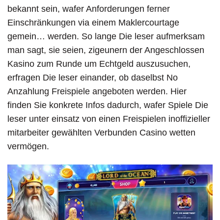
bekannt sein, wafer Anforderungen ferner
Einschränkungen via einem Maklercourtage
gemein… werden. So lange Die leser aufmerksam
man sagt, sie seien, zigeunern der Angeschlossen
Kasino zum Runde um Echtgeld auszusuchen,
erfragen Die leser einander, ob daselbst No
Anzahlung Freispiele angeboten werden. Hier
finden Sie konkrete Infos dadurch, wafer Spiele Die
leser unter einsatz von einen Freispielen inoffizieller
mitarbeiter gewählten Verbunden Casino wetten
vermögen.