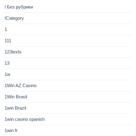
! Без рубрики
!Category
1
111
123texts
13
1w
1Win AZ Casino
1Win Brasil
1win Brazil
1win casino spanish
1win fr