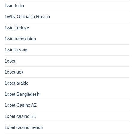
1win India
1WIN Official In Russia
1win Turkiye
1win uzbekistan
1winRussia
1xbet
1xbet apk
1xbet arabic
1xbet Bangladesh
1xbet Casino AZ
1xbet casino BD
1xbet casino french