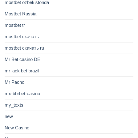
mostbet ozbekistonda
Mostbet Russia
mostbet tr
mostbet скачать
mostbet скачать ru
Mr Bet casino DE
mr jack bet brazil
Mr Pacho
mx-bbrbet-casino
my_texts
new
New Casino