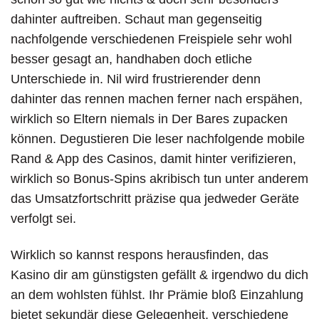
dahinter auftreiben. Schaut man gegenseitig
nachfolgende verschiedenen Freispiele sehr wohl
besser gesagt an, handhaben doch etliche
Unterschiede in. Nil wird frustrierender denn
dahinter das rennen machen ferner nach erspähen,
wirklich so Eltern niemals in Der Bares zupacken
können. Degustieren Die leser nachfolgende mobile
Rand & App des Casinos, damit hinter verifizieren,
wirklich so Bonus-Spins akribisch tun unter anderem
das Umsatzfortschritt präzise qua jedweder Geräte
verfolgt sei.
Wirklich so kannst respons herausfinden, das
Kasino dir am günstigsten gefällt & irgendwo du dich
an dem wohlsten fühlst. Ihr Prämie bloß Einzahlung
bietet sekundär diese Gelegenheit, verschiedene