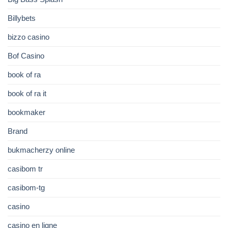
Billybets
bizzo casino
Bof Casino
book of ra
book of ra it
bookmaker
Brand
bukmacherzy online
casibom tr
casibom-tg
casino
casino en ligne