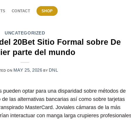
TS
CONTACT
SHOP
UNCATEGORIZED
del 20Bet Sitio Formal sobre De
ier parte del mundo
MAY 25, 2026
DNL
TED ON
BY
s pueden optar para una disparidad sobre métodos de
de las alternativas bancarias así­ como sobre tarjetas
transpirado MasterCard.
Joviales cámaras de la más
drían interactuar con manga larga crupieres profesionale