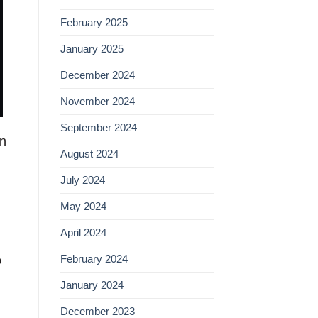
February 2025
January 2025
December 2024
November 2024
September 2024
an
August 2024
July 2024
May 2024
April 2024
February 2024
o
January 2024
December 2023