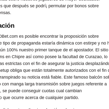
s que después se podrí¡ permutar por bonos sobre
ensas.
ación
Bet.com es posible encontrar la proposición sobre
e tipo de propaganda estaría dinámica con estirpe y no 
lgún 100% nuestro primer tanque de el apostador. El sitio
ns en Chipre así­ como posee la facultad de Curazao, lo
s estrictas con el fin de asegurar la justicia desplazánd
setup obliga que están totalmente autorizados con el fin 
transpirado su noticia está fiable. Este famoso balcón so
 con manga larga transmisión sobre juegos referente a
ía, se puede conseguir cuotas cual cambian
o que ocurre acerca de cualquier partido.