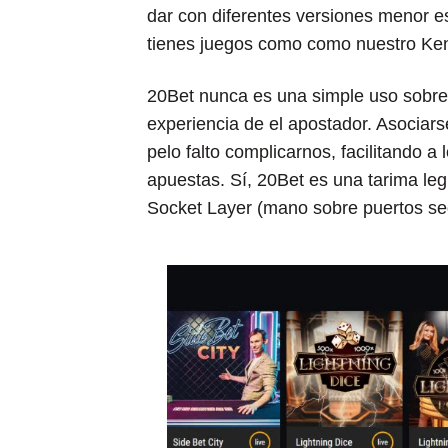
dar con diferentes versiones menor 
tienes juegos como como nuestro Ken
20Bet nunca es una simple uso sobre a
experiencia de el apostador. Asociars
pelo falto complicarnos, facilitando a
apuestas. Sí, 20Bet es una tarima leg
Socket Layer (mano sobre puertos se