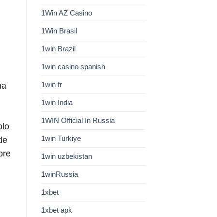
1Win AZ Casino
1Win Brasil
1win Brazil
1win casino spanish
1win fr
ha
1win India
1WIN Official In Russia
olo
1win Turkiye
de
bre
1win uzbekistan
1winRussia
1xbet
1xbet apk