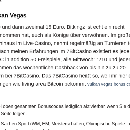
kan Vegas
 und dann zweimal 15 Euro. Bitkingz ist echt ein recht
nommen hat, euch als Könige über verwöhnen. Im groß
r hinaus im Live-Casino, nehmt regelmäßig an Turnieren t
Nach meinen Erfahrungen im 7BitCasino existiert es jede
in addition 50 Freispiele, alle Mittwoch” “210 und jede
mmen das wöchentliche Cashback von bis hin zu zu 20
 bei 7BitCasino. Das 7BitCasino heißt so, weil ihr hier 
ngen wie living area Bitcoin bekommt
vulkan vegas bonus c
ei oben genannten Bonuscodes lediglich aktivierbar, wenn Sie 
Seite folgen.
 Sachen Sport (WM, EM, Meisterschaften, Olympische Spiele, 