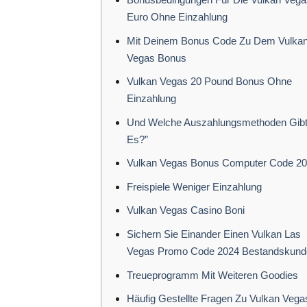
Euro Ohne Einzahlung
Mit Deinem Bonus Code Zu Dem Vulka
Vegas Bonus
Vulkan Vegas 20 Pound Bonus Ohne
Einzahlung
Und Welche Auszahlungsmethoden Gib
Es?”
Vulkan Vegas Bonus Computer Code 2
Freispiele Weniger Einzahlung
Vulkan Vegas Casino Boni
Sichern Sie Einander Einen Vulkan Las
Vegas Promo Code 2024 Bestandskund
Treueprogramm Mit Weiteren Goodies
Häufig Gestellte Fragen Zu Vulkan Vega