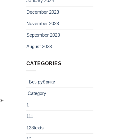
January 2024
December 2023
November 2023
September 2023
August 2023
CATEGORIES
! Без рубрики
!Category
o-
1
111
123texts