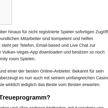
r hinaus für nicht registrierte Spieler sofortigen Zugriff
eundlichen Mitarbeiter sind kompetent und helfen
steht per Telefon, Email-based und Live Chat zur
ie Vulkan-Vegas-App downloaden und besitzen so noch
amily room Spielen.
nd einer der besten Online-Anbieter. Bekannt für sein
überzeugt es nun auch mit seinem umfangreichen Casin
ie wirklich lediglich das Beste vom Besten erwarten.
n Treueprogramm?