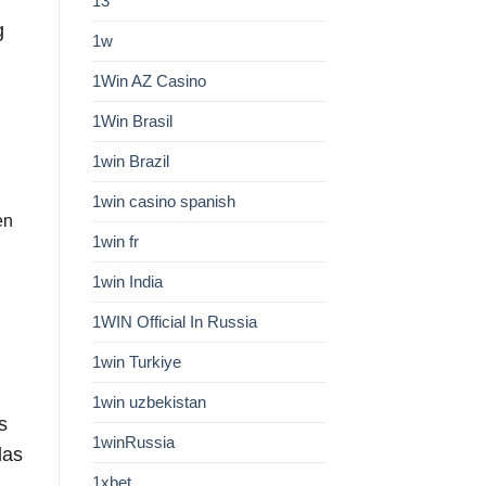
13
g
1w
1Win AZ Casino
1Win Brasil
1win Brazil
1win casino spanish
en
1win fr
1win India
1WIN Official In Russia
1win Turkiye
1win uzbekistan
s
1winRussia
das
1xbet