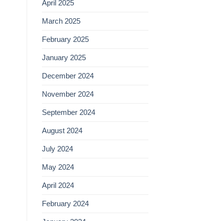
April 2025
March 2025
February 2025
January 2025
December 2024
November 2024
September 2024
August 2024
July 2024
May 2024
April 2024
February 2024