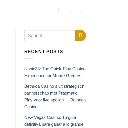
RECENT POSTS
okwin33: The Quick‑Play Casino
Experience for Mobile Gamers
Betmica Casino sluit strategisch
partnerschap met Pragmatic
Play voor live spellen — Betmica
Casino
New Vegas Casino: Tu guía
definitiva para ganar a lo grande