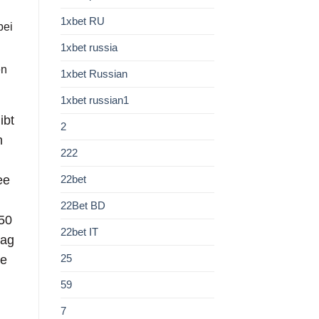
1xbet RU
bei
1xbet russia
en
1xbet Russian
1xbet russian1
ibt
2
m
222
22bet
ee
22Bet BD
 50
22bet IT
rag
25
ee
59
7