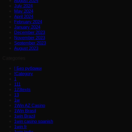
August 2024
July 2024
May 2024
April 2024
February 2024
January 2024
December 2023
November 2023
September 2023
August 2023
Categories
! Без рубрики
!Category
1
111
123texts
13
1w
1Win AZ Casino
1Win Brasil
1win Brazil
1win casino spanish
1win fr
1win India