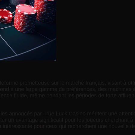
forme prometteuse sur le marché français, visant à offr
épond à une large gamme de préférences, des machines à 
ence fluide, même pendant les périodes de forte affluence
les annoncés par True Luck Casino méritent une attention 
ter un avantage significatif pour les joueurs cherchant à
on intéressante pour ceux qui recherchent une nouvelle de