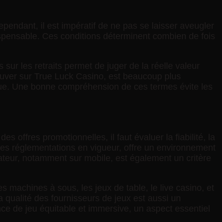
ependant, il est impératif de ne pas se laisser aveugler
spensable. Ces conditions déterminent combien de fois
s sur les retraits permet de juger de la réelle valeur
ouver sur True Luck Casino, est beaucoup plus
ue. Une bonne compréhension de ces termes évite les
offres promotionnelles, il faut évaluer la fiabilité, la
t des réglementations en vigueur, offre un environnement
isateur, notamment sur mobile, est également un critère
s machines à sous, les jeux de table, le live casino, et
a qualité des fournisseurs de jeux est aussi un
nce de jeu équitable et immersive, un aspect essentiel