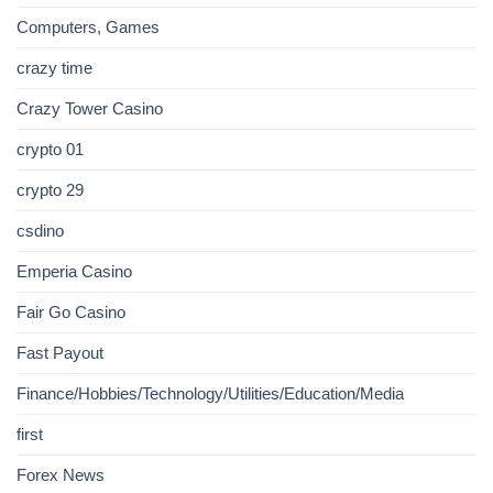
Computers, Games
crazy time
Crazy Tower Сasino
crypto 01
crypto 29
csdino
Emperia Casino
Fair Go Casino
Fast Payout
Finance/Hobbies/Technology/Utilities/Education/Media
first
Forex News