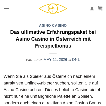
Skip
to
content
ASINO CASINO
Das ultimative Erfahrungspaket bei
Asino Casino in Österreich mit
Freispielbonus
MAY 12, 2026
DNL
POSTED ON
BY
Wenn Sie als Spieler aus Österreich nach einem
attraktiven Online-Anbieter suchen, sollten Sie auf
Asino Casino achten. Dieses beliebte Casino bietet
nicht nur eine umfangreiche Palette an Spielen,
sondern auch einen attraktiven Asino Casino Bonus