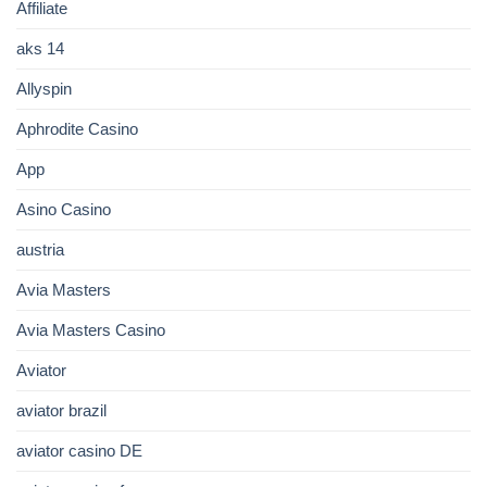
Affiliate
aks 14
Allyspin
Aphrodite Casino
App
Asino Casino
austria
Avia Masters
Avia Masters Casino
Aviator
aviator brazil
aviator casino DE