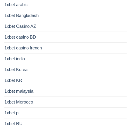
1xbet arabic
1xbet Bangladesh
1xbet Casino AZ
1xbet casino BD
1xbet casino french
1xbet india
1xbet Korea
1xbet KR
1xbet malaysia
1xbet Morocco
1xbet pt
1xbet RU