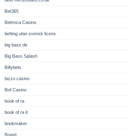
Bet365
Betmica Casino
betting utan svensk licens
big bass de
Big Bass Splash
Billybets
bizzo casino
Bof Casino
book of ra
book of ra it
bookmaker
Brand