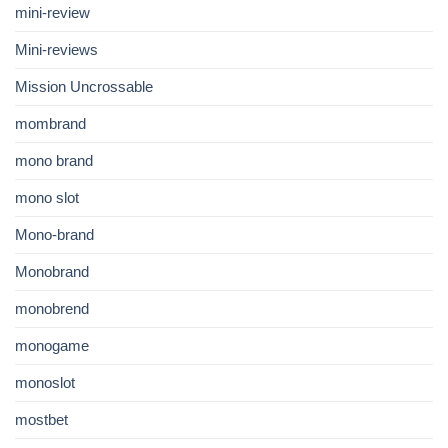
mini-review
Mini-reviews
Mission Uncrossable
mombrand
mono brand
mono slot
Mono-brand
Monobrand
monobrend
monogame
monoslot
mostbet