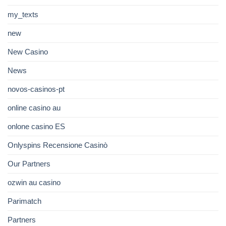
my_texts
new
New Casino
News
novos-casinos-pt
online casino au
onlone casino ES
Onlyspins Recensione Casinò
Our Partners
ozwin au casino
Parimatch
Partners