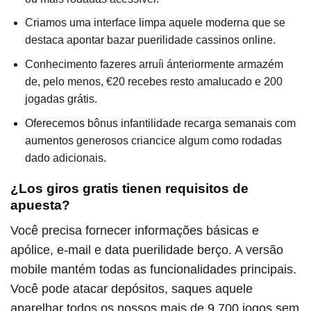
Criamos uma interface limpa aquele moderna que se
destaca apontar bazar puerilidade cassinos online.
Conhecimento fazeres arruíi ánteriormente armazém
de, pelo menos, €20 recebes resto amalucado e 200
jogadas grátis.
Oferecemos bônus infantilidade recarga semanais com
aumentos generosos criancice algum como rodadas
dado adicionais.
¿Los giros gratis tienen requisitos de
apuesta?
Você precisa fornecer informações básicas e
apólice, e-mail e data puerilidade berço. A versão
mobile mantém todas as funcionalidades principais.
Você pode atacar depósitos, saques aquele
aparelhar todos os nossos mais de 9.700 jogos sem