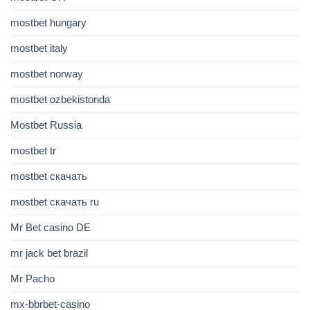
mostbet hungary
mostbet italy
mostbet norway
mostbet ozbekistonda
Mostbet Russia
mostbet tr
mostbet скачать
mostbet скачать ru
Mr Bet casino DE
mr jack bet brazil
Mr Pacho
mx-bbrbet-casino