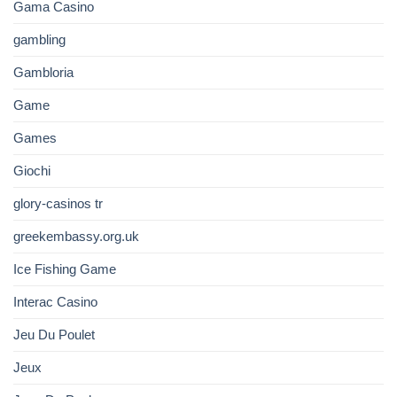
Gama Casino
gambling
Gambloria
Game
Games
Giochi
glory-casinos tr
greekembassy.org.uk
Ice Fishing Game
Interac Casino
Jeu Du Poulet
Jeux