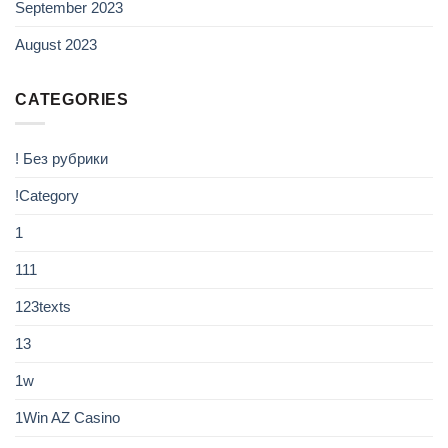
September 2023
August 2023
CATEGORIES
! Без рубрики
!Category
1
111
123texts
13
1w
1Win AZ Casino