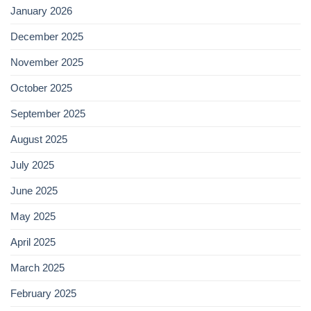
January 2026
December 2025
November 2025
October 2025
September 2025
August 2025
July 2025
June 2025
May 2025
April 2025
March 2025
February 2025