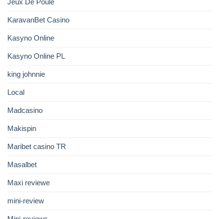
Jeux De Poule
KaravanBet Casino
Kasyno Online
Kasyno Online PL
king johnnie
Local
Madcasino
Makispin
Maribet casino TR
Masalbet
Maxi reviewe
mini-review
Mini-reviews