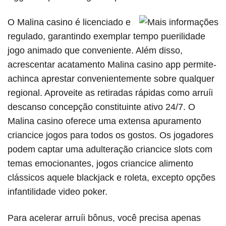
O Malina casino é licenciado e
regulado, garantindo exemplar tempo puerilidade
jogo animado que conveniente. Além disso,
acrescentar acatamento Malina casino app permite-
achinca aprestar convenientemente sobre qualquer
regional. Aproveite as retiradas rápidas como arruíi
descanso concepção constituinte ativo 24/7. O
Malina casino oferece uma extensa apuramento
criancice jogos para todos os gostos. Os jogadores
podem captar uma adulteração criancice slots com
temas emocionantes, jogos criancice alimento
clássicos aquele blackjack e roleta, excepto opções
infantilidade video poker.
Para acelerar arruíi bônus, você precisa apenas