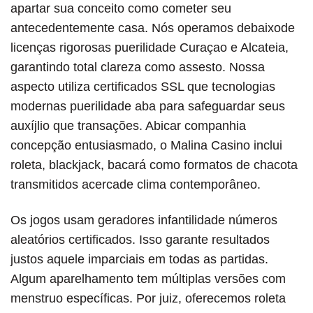
apartar sua conceito como cometer seu
antecedentemente casa. Nós operamos debaixode
licenças rigorosas puerilidade Curaçao e Alcateia,
garantindo total clareza como assesto. Nossa
aspecto utiliza certificados SSL que tecnologias
modernas puerilidade aba para safeguardar seus
auxíjlio que transações. Abicar companhia
concepção entusiasmado, o Malina Casino inclui
roleta, blackjack, bacará como formatos de chacota
transmitidos acercade clima contemporâneo.
Os jogos usam geradores infantilidade números
aleatórios certificados. Isso garante resultados
justos aquele imparciais em todas as partidas.
Algum aparelhamento tem múltiplas versões com
menstruo específicas. Por juiz, oferecemos roleta