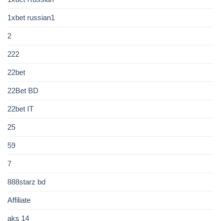
1xbet russian1
2
222
22bet
22Bet BD
22bet IT
25
59
7
888starz bd
Affiliate
aks 14