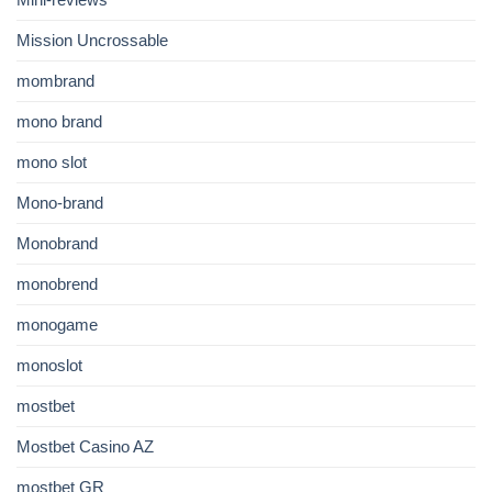
Mission Uncrossable
mombrand
mono brand
mono slot
Mono-brand
Monobrand
monobrend
monogame
monoslot
mostbet
Mostbet Casino AZ
mostbet GR