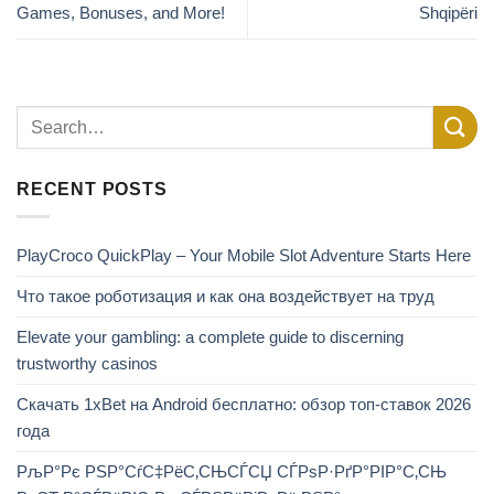
Games, Bonuses, and More!
Shqipëri
RECENT POSTS
PlayCroco QuickPlay – Your Mobile Slot Adventure Starts Here
Что такое роботизация и как она воздействует на труд
Elevate your gambling: a complete guide to discerning
trustworthy casinos
Скачать 1xBet на Android бесплатно: обзор топ-ставок 2026
года
РљР°Рє РЅР°СѓС‡РёС‚СЊСЃСЏ СЃРѕР·РґР°РІР°С‚СЊ