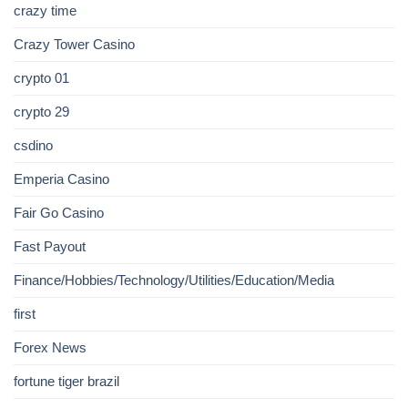
crazy time
Crazy Tower Сasino
crypto 01
crypto 29
csdino
Emperia Casino
Fair Go Casino
Fast Payout
Finance/Hobbies/Technology/Utilities/Education/Media
first
Forex News
fortune tiger brazil