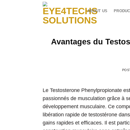
Skip
to
ABOUT US
PRODUC
content
Avantages du Testos
POS
Le Testosterone Phenylpropionate est 
passionnés de musculation grâce à se
développement musculaire. Ce compos
libération rapide de testostérone dans
gains rapides et efficaces. Il est part