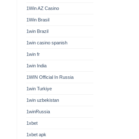
1Win AZ Casino
1Win Brasil
1win Brazil
1win casino spanish
1win fr
1win India
1WIN Official In Russia
1win Turkiye
1win uzbekistan
1winRussia
1xbet
1xbet apk