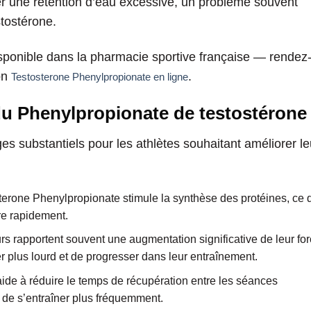
er une rétention d’eau excessive, un problème souvent
tostérone.
sponible dans la pharmacie sportive française — rendez
on
.
Testosterone Phenylpropionate en ligne
 du Phenylpropionate de testostérone
es substantiels pour les athlètes souhaitant améliorer le
sterone Phenylpropionate stimule la synthèse des protéines, ce 
re rapidement.
eurs rapportent souvent une augmentation significative de leur fo
r plus lourd et de progresser dans leur entraînement.
aide à réduire le temps de récupération entre les séances
 de s’entraîner plus fréquemment.