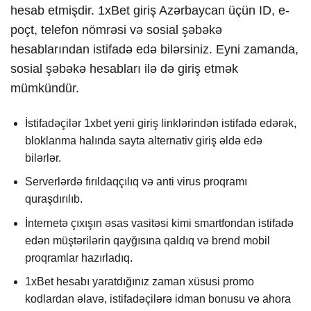
hesab etmişdir. 1xBet giriş Azərbaycan üçün ID, e-
poçt, telefon nömrəsi və sosial şəbəkə
hesablarından istifadə edə bilərsiniz. Eyni zamanda,
sosial şəbəkə hesabları ilə də giriş etmək
mümkündür.
İstifadəçilər 1xbet yeni giriş linklərindən istifadə edərək,
bloklanma halında sayta alternativ giriş əldə edə
bilərlər.
Serverlərdə fırıldaqçılıq və anti virus proqramı
quraşdırılıb.
İnternetə çıxışın əsas vasitəsi kimi smartfondan istifadə
edən müştərilərin qayğısına qaldıq və brend mobil
proqramlar hazırladıq.
1xBet hesabı yaratdığınız zaman xüsusi promo
kodlardan əlavə, istifadəçilərə idman bonusu və ahora