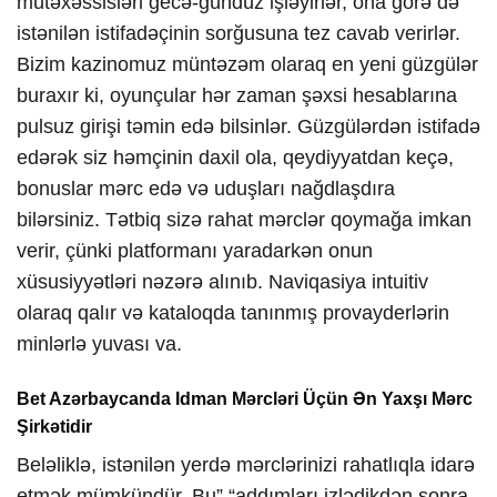
mütəxəssisləri gecə-gündüz işləyirlər, ona görə də
istənilən istifadəçinin sorğusuna tez cavab verirlər.
Bizim kazinomuz müntəzəm olaraq en yeni güzgülər
buraxır ki, oyunçular hər zaman şəxsi hesablarına
pulsuz girişi təmin edə bilsinlər. Güzgülərdən istifadə
edərək siz həmçinin daxil ola, qeydiyyatdan keçə,
bonuslar mərc edə və uduşları nağdlaşdıra
bilərsiniz. Tətbiq sizə rahat mərclər qoymağa imkan
verir, çünki platformanı yaradarkən onun
xüsusiyyətləri nəzərə alınıb. Naviqasiya intuitiv
olaraq qalır və kataloqda tanınmış provayderlərin
minlərlə yuvası va.
Bet Azərbaycanda Idman Mərcləri Üçün Ən Yaxşı Mərc
Şirkətidir
Beləliklə, istənilən yerdə mərclərinizi rahatlıqla idarə
etmək mümkündür. Bu” “addımları izlədikdən sonra