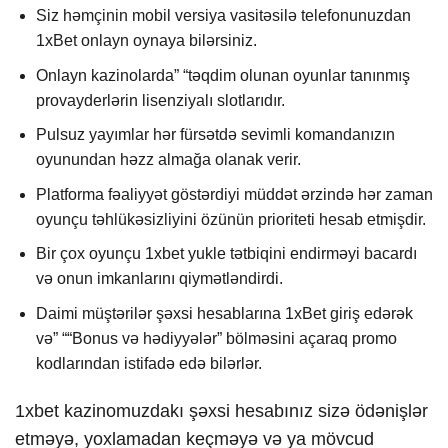
Siz həmçinin mobil versiya vasitəsilə telefonunuzdan
1xBet onlayn oynaya bilərsiniz.
Onlayn kazinolarda” “təqdim olunan oyunlar tanınmış
provayderlərin lisenziyalı slotlarıdır.
Pulsuz yayımlar hər fürsətdə sevimli komandanızın
oyunundan həzz almağa olanak verir.
Platforma fəaliyyət göstərdiyi müddət ərzində hər zaman
oyunçu təhlükəsizliyini özünün prioriteti hesab etmişdir.
Bir çox oyunçu 1xbet yukle tətbiqini endirməyi bacardı
və onun imkanlarını qiymətləndirdi.
Daimi müştərilər şəxsi hesablarına 1xBet giriş edərək
və” ““Bonus və hədiyyələr” bölməsini açaraq promo
kodlarından istifadə edə bilərlər.
1xbet kazinomuzdakı şəxsi hesabınız sizə ödənişlər
etməyə, yoxlamadan keçməyə və ya mövcud