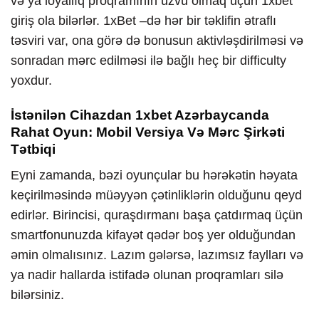
və ya loyallıq proqramının üzvü olmaq üçün 1xbet
giriş ola bilərlər. 1xBet –də hər bir təklifin ətraflı
təsviri var, ona görə də bonusun aktivləşdirilməsi və
sonradan mərc edilməsi ilə bağlı heç bir difficulty
yoxdur.
İstənilən Cihazdan 1xbet Azərbaycanda
Rahat Oyun: Mobil Versiya Və Mərc Şirkəti
Tətbiqi
Eyni zamanda, bəzi oyunçular bu hərəkətin həyata
keçirilməsində müəyyən çətinliklərin olduğunu qeyd
edirlər. Birincisi, quraşdırmanı başa çatdırmaq üçün
smartfonunuzda kifayət qədər boş yer olduğundan
əmin olmalısınız. Lazım gələrsə, lazımsız faylları və
ya nadir hallarda istifadə olunan proqramları silə
bilərsiniz.