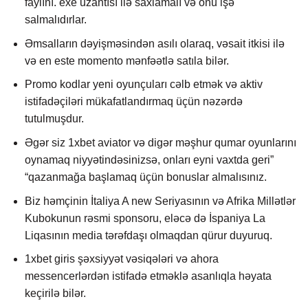
faylını. exe uzantısı ilə saxlamalı və onu işə
salmalıdırlar.
Əmsalların dəyişməsindən asılı olaraq, vəsait itkisi ilə
və en este momento mənfəətlə satıla bilər.
Promo kodlar yeni oyunçuları cəlb etmək və aktiv
istifadəçiləri mükafatlandırmaq üçün nəzərdə
tutulmuşdur.
Əgər siz 1xbet aviator və digər məşhur qumar oyunlarını
oynamaq niyyətindəsinizsə, onları eyni vaxtda geri”
“qazanmağa başlamaq üçün bonuslar almalısınız.
Biz həmçinin İtaliya A new Seriyasının və Afrika Millətlər
Kubokunun rəsmi sponsoru, eləcə də İspaniya La
Liqasının media tərəfdaşı olmaqdan qürur duyuruq.
1xbet giris şəxsiyyət vəsiqələri və ahora
messencerlərdən istifadə etməklə asanlıqla həyata
keçirilə bilər.