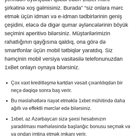
şirkətinə xoş gəlmisiniz. Burada” “siz onlara mərc
etmək üçün idman və e-idman tədbirlərinin geniş
çeşidini, eləcə də digər qumar əyləncələrinin böyük
seçimini aperitivo bilərsiniz. Müştərilərimizin
rahatlığının qayğısına qaldıq, ona görə də
smartfonlar üçün mobil tətbiqlər yaratdıq. Siz
həmçinin mobil versiya vasitəsilə telefonunuzdan
1xBet onlayn oynaya bilərsiniz.
Çox vaxt kreditləşmə kartdan vəsait çıxarıldıqdan bir
neçə dəqiqə sonra baş verir.
Bu məsləhətlərə riayət etməklə 1xbet mühitində daha
ağıllı və effektli mərclər edə bilərsiniz.
1xbet. az Azərbaycan sizə şəxsi hesabınızın
yaradılması mərhələsində başlanğıc bonusu seçmək və
ya ondan imtina etmək imkanı verir.