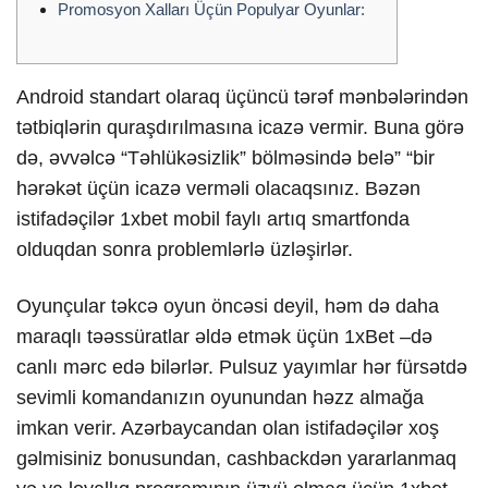
Promosyon Xalları Üçün Populyar Oyunlar:
Android standart olaraq üçüncü tərəf mənbələrindən
tətbiqlərin quraşdırılmasına icazə vermir. Buna görə
də, əvvəlcə “Təhlükəsizlik” bölməsində belə” “bir
hərəkət üçün icazə verməli olacaqsınız. Bəzən
istifadəçilər 1xbet mobil faylı artıq smartfonda
olduqdan sonra problemlərlə üzləşirlər.
Oyunçular təkcə oyun öncəsi deyil, həm də daha
maraqlı təəssüratlar əldə etmək üçün 1xBet –də
canlı mərc edə bilərlər. Pulsuz yayımlar hər fürsətdə
sevimli komandanızın oyunundan həzz almağa
imkan verir. Azərbaycandan olan istifadəçilər xoş
gəlmisiniz bonusundan, cashbackdən yararlanmaq