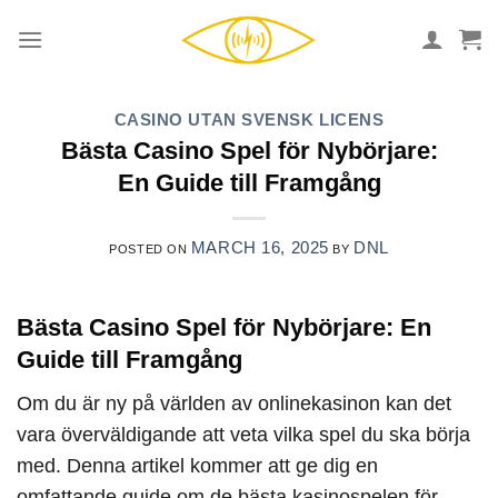
Skip
to
content
CASINO UTAN SVENSK LICENS
Bästa Casino Spel för Nybörjare:
En Guide till Framgång
MARCH 16, 2025
DNL
POSTED ON
BY
Bästa Casino Spel för Nybörjare: En
Guide till Framgång
Om du är ny på världen av onlinekasinon kan det
vara överväldigande att veta vilka spel du ska börja
med. Denna artikel kommer att ge dig en
omfattande guide om de bästa kasinospelen för