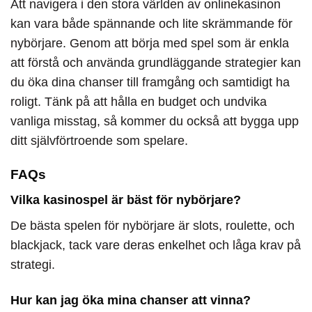
Att navigera i den stora världen av onlinekasinon
kan vara både spännande och lite skrämmande för
nybörjare. Genom att börja med spel som är enkla
att förstå och använda grundläggande strategier kan
du öka dina chanser till framgång och samtidigt ha
roligt. Tänk på att hålla en budget och undvika
vanliga misstag, så kommer du också att bygga upp
ditt självförtroende som spelare.
FAQs
Vilka kasinospel är bäst för nybörjare?
De bästa spelen för nybörjare är slots, roulette, och
blackjack, tack vare deras enkelhet och låga krav på
strategi.
Hur kan jag öka mina chanser att vinna?