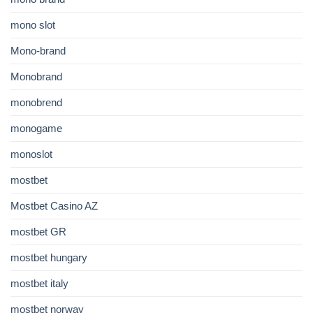
mono slot
Mono-brand
Monobrand
monobrend
monogame
monoslot
mostbet
Mostbet Casino AZ
mostbet GR
mostbet hungary
mostbet italy
mostbet norway