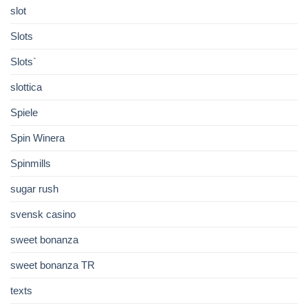
slot
Slots
Slots`
slottica
Spiele
Spin Winera
Spinmills
sugar rush
svensk casino
sweet bonanza
sweet bonanza TR
texts