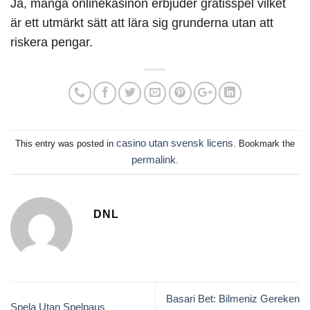
Ja, många onlinekasinon erbjuder gratisspel vilket
är ett utmärkt sätt att lära sig grunderna utan att
riskera pengar.
casino utan svensk licens
This entry was posted in
. Bookmark the
permalink
.
DNL
Basari Bet: Bilmeniz Gereken
Spela Utan Spelpaus