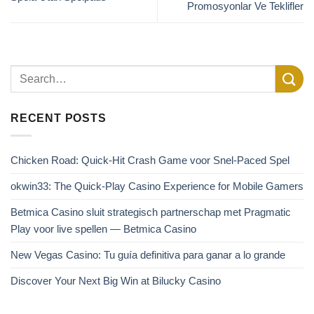
Promosyonlar Ve Teklifler
RECENT POSTS
Chicken Road: Quick‑Hit Crash Game voor Snel‑Paced Spel
okwin33: The Quick‑Play Casino Experience for Mobile Gamers
Betmica Casino sluit strategisch partnerschap met Pragmatic
Play voor live spellen — Betmica Casino
New Vegas Casino: Tu guía definitiva para ganar a lo grande
Discover Your Next Big Win at Bilucky Casino