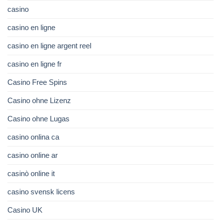
casino
casino en ligne
casino en ligne argent reel
casino en ligne fr
Casino Free Spins
Casino ohne Lizenz
Casino ohne Lugas
casino onlina ca
casino online ar
casinò online it
casino svensk licens
Casino UK