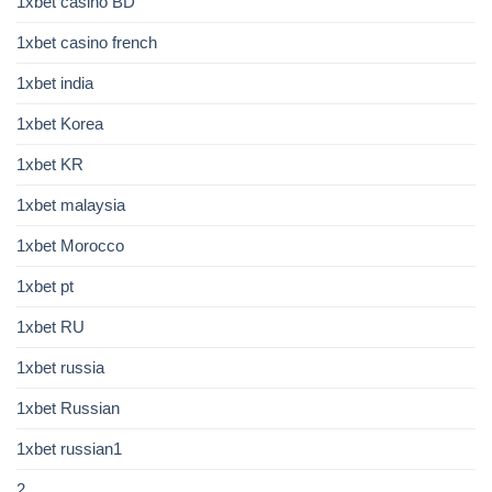
1xbet casino BD
1xbet casino french
1xbet india
1xbet Korea
1xbet KR
1xbet malaysia
1xbet Morocco
1xbet pt
1xbet RU
1xbet russia
1xbet Russian
1xbet russian1
2