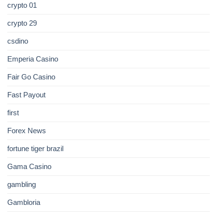
crypto 01
crypto 29
csdino
Emperia Casino
Fair Go Casino
Fast Payout
first
Forex News
fortune tiger brazil
Gama Casino
gambling
Gambloria