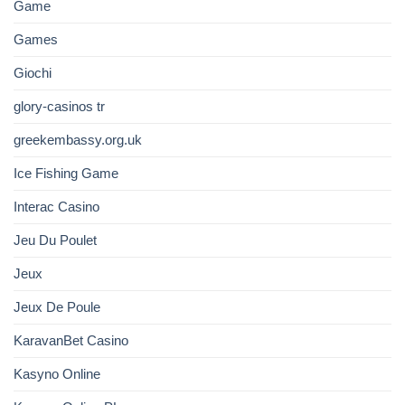
Game
Games
Giochi
glory-casinos tr
greekembassy.org.uk
Ice Fishing Game
Interac Casino
Jeu Du Poulet
Jeux
Jeux De Poule
KaravanBet Casino
Kasyno Online