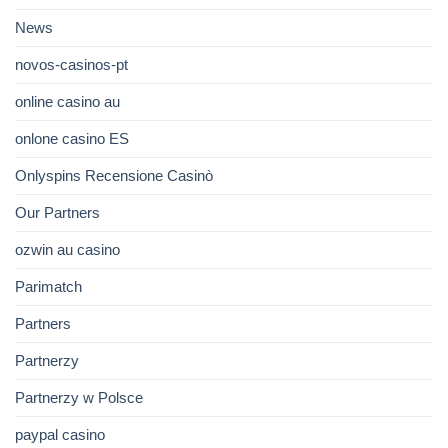
News
novos-casinos-pt
online casino au
onlone casino ES
Onlyspins Recensione Casinò
Our Partners
ozwin au casino
Parimatch
Partners
Partnerzy
Partnerzy w Polsce
paypal casino