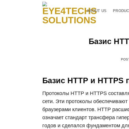
Skip
to
ABOUT US
PRODUC
content
Базис HTT
POS
Базис HTTP и HTTPS 
Протоколы HTTP и HTTPS составл
сети. Эти протоколы обеспечивают
браузерами клиентов. HTTP расшифр
означает стандарт трансфера гипер
годов и сделался фундаментом дл