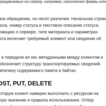
ередаваемые на сервер, например, наполнение формы или
на обращению, но несет различия. Начальная строк
ла, номер статуса и текстовое описание статуса.
мацию о сервере, типе материала и параметрах
ата включает требуемый элемент или сведения об
 в передаче ап икс метаданными между клиентом и
обозначает структуру транспортируемых сведений.
еличину содержимого пакета в байтах.
OST, PUT, DELETE
оторую клиент намерен выполнить с ресурсом на
тную значение и правила использования. Отбор