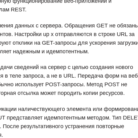
ерную функционирование веб-приложений и
илам REST.
чения данных с сервера. Обращения GET не обязан
ов. Настройки up x отправляются в строке URL за
руют отклики на GET-запросы для ускорения загрузк
вляет надежным и идемпотентным.
ачи сведений на сервер с целью создания нового
 в теле запроса, а не в URL. Передача форм на веб
бычно использует POST-запросы. Метод POST не
орная отсылка может породить копии ресурсов.
икации наличествующего элемента или формирован
PUT представляет идемпотентным методом. Тип DEL
а. После результативного устранения повторные
я.