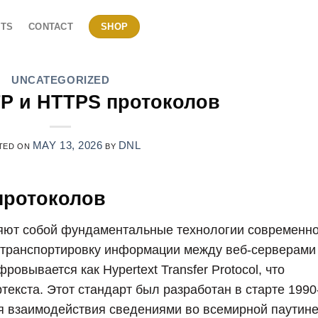
TS
CONTACT
SHOP
UNCATEGORIZED
P и HTTPS протоколов
MAY 13, 2026
DNL
TED ON
BY
протоколов
яют собой фундаментальные технологии современно
 транспортировку информации между веб-серверами
овывается как Hypertext Transfer Protocol, что
текста. Этот стандарт был разработан в старте 1990
я взаимодействия сведениями во всемирной паутине