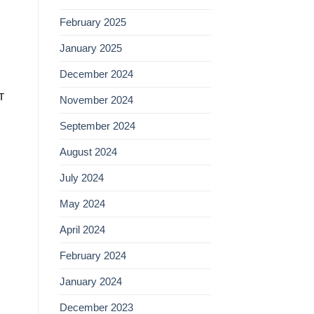
February 2025
January 2025
December 2024
т
November 2024
September 2024
August 2024
July 2024
May 2024
April 2024
February 2024
January 2024
December 2023