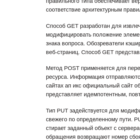
правильного типа обеспечивает в
соответствие архитектурным прав
Способ GET разработан для извле
модифицировать положение элемент
знака вопроса. Обозреватели кэши
веб-страниц. Способ GET предста
Метод POST применяется для перед
ресурса. Информация отправляются
сайтах ап икс официальный сайт о
представляет идемпотентным, повт
Тип PUT задействуется для модиф
свежего по определенному пути. 
стирает заданный объект с сервер
обращения возвращают номер сбо