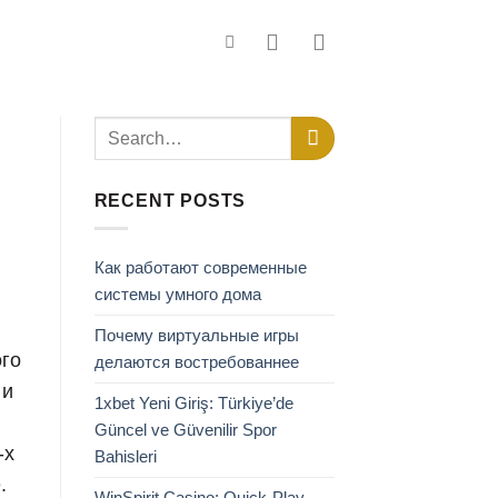
RECENT POSTS
Как работают современные
системы умного дома
Почему виртуальные игры
го
делаются востребованнее
 и
1xbet Yeni Giriş: Türkiye’de
Güncel ve Güvenilir Spor
-х
Bahisleri
.
WinSpirit Casino: Quick‑Play