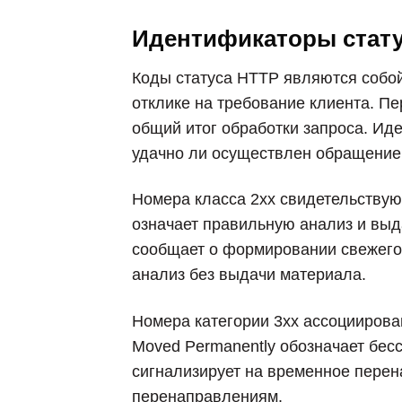
Идентификаторы стату
Коды статуса HTTP являются собой
отклике на требование клиента. П
общий итог обработки запроса. Ид
удачно ли осуществлен обращение
Номера класса 2xx свидетельствую
означает правильную анализ и выд
сообщает о формировании свежего 
анализ без выдачи материала.
Номера категории 3xx ассоциирова
Moved Permanently обозначает бес
сигнализирует на временное перен
перенаправлениям.