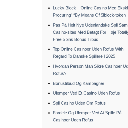
Lucky Block – Online Casino Med Ekskl
Procuring” “By Means Of $lblock-token
Pas På Helt Nye Udenlandske Spil Sam
Casino-sites Med Betagt For Høje Totall
Free Spins Bonus Tilbud
Top Online Casinoer Uden Rofus With
Regard To Danske Spillere I 2025
Hvordan Person Man Sikre Casinoer U
Rofus?
Bonustilbud Og Kampagner
Ulemper Ved Et Casino Uden Rofus
Spil Casino Uden Om Rofus
Fordele Og Ulemper Ved At Spille På
Casinoer Uden Rofus