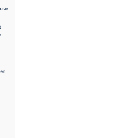
usiv
t
y
den