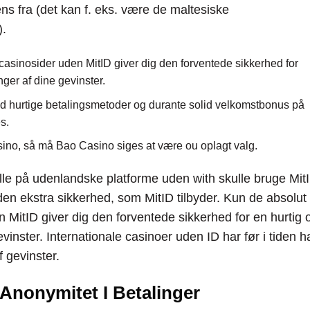
ens fra (det kan f. eks. være de maltesiske
).
casinosider uden MitID giver dig den forventede sikkerhed for
ger af dine gevinster.
ed hurtige betalingsmetoder og durante solid velkomstbonus på
s.
casino, så må Bao Casino siges at være ou oplagt valg.
pille på udenlandske platforme uden with skulle bruge Mit
den ekstra sikkerhed, som MitID tilbyder. Kun de absolut
n MitID giver dig den forventede sikkerhed for en hurtig 
inster. Internationale casinoer uden ID har før i tiden ha
f gevinster.
t Anonymitet I Betalinger