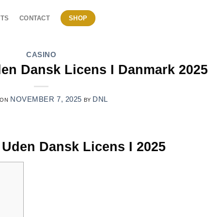
TS
CONTACT
SHOP
CASINO
en Dansk Licens I Danmark 2025
NOVEMBER 7, 2025
DNL
 ON
BY
Uden Dansk Licens I 2025