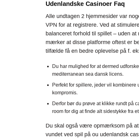
Udenlandske Casinoer Faq
Alle undtagen 2 hjemmesider var noge
VPN for at registrere. Ved at stimuler
balanceret forhold til spillet – uden a
mærker at disse platforme oftest er be
tilfælde få en bedre oplevelse på f. ek
Du har mulighed for at dermed udforske
mediterranean sea dansk licens.
Perfekt for spillere, jeder vil kombin
kompromis.
Derfor bør du prøve at klikke rundt på 
room for dig at finde alt sidestykke fra et
Du skal også være opmærksom på at du
vundet ved spil på ou udenlandsk casino