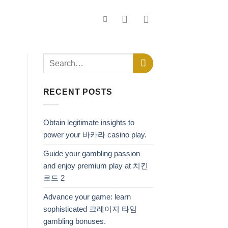
RECENT POSTS
Obtain legitimate insights to
power your 바카라 casino play.
Guide your gambling passion
and enjoy premium play at 치킨
로드 2
Advance your game: learn
sophisticated 크레이지 타임
gambling bonuses.