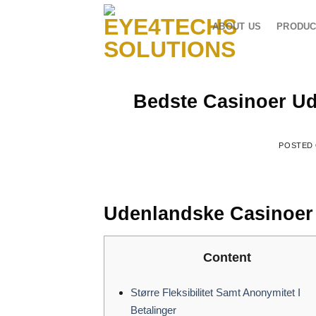
Skip
to
ABOUT US
PRODUC
content
Bedste Casinoer Ud
POSTED
Udenlandske Casinoer 
Content
Større Fleksibilitet Samt Anonymitet I
Betalinger