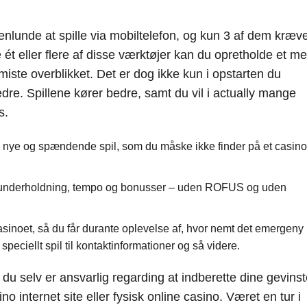
nlunde at spille via mobiltelefon, og kun 3 af dem kræv
e ét eller flere af disse værktøjer kan du opretholde et m
t miste overblikket. Det er dog ikke kun i opstarten du
dre. Spillene kører bedre, samt du vil i actually mange
s.
 nye og spændende spil, som du måske ikke finder på et casino
ere underholdning, tempo og bonusser – uden ROFUS og uden
casinoet, så du får durante oplevelse af, hvor nemt det emergeny
 speciellt spil til kontaktinformationer og så videre.
 selv er ansvarlig regarding at indberette dine gevinst
 internet site eller fysisk online casino. Været en tur i