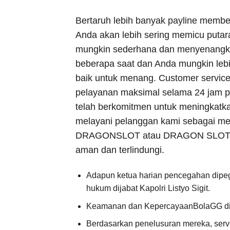
Bertaruh lebih banyak payline membe
Anda akan lebih sering memicu putara
mungkin sederhana dan menyenangka
beberapa saat dan Anda mungkin lebi
baik untuk menang. Customer servi
pelayanan maksimal selama 24 jam pe
telah berkomitmen untuk meningkatkan 
melayani pelanggan kami sebagai mer
DRAGONSLOT atau DRAGON SLOTS88 
aman dan terlindungi.
Adapun ketua harian pencegahan dipeg
hukum dijabat Kapolri Listyo Sigit.
Keamanan dan KepercayaanBolaGG dike
Berdasarkan penelusuran mereka, server