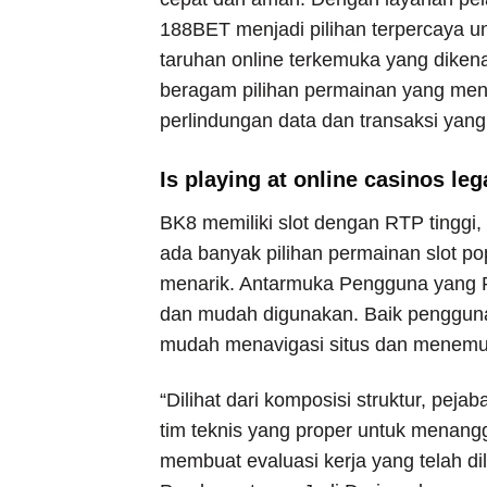
188BET menjadi pilihan terpercaya unt
taruhan online terkemuka yang diken
beragam pilihan permainan yang mena
perlindungan data dan transaksi yang
Is playing at online casinos leg
BK8 memiliki slot dengan RTP tinggi
ada banyak pilihan permainan slot po
menarik. Antarmuka Pengguna yang R
dan mudah digunakan. Baik penggun
mudah menavigasi situs dan menemuk
“Dilihat dari komposisi struktur, pej
tim teknis yang proper untuk menangg
membuat evaluasi kerja yang telah d