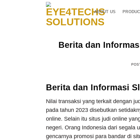
Skip
to
ABOUT US
PRODUC
content
Berita dan Informasi
POS
Berita dan Informasi Sl
Nilai transaksi yang terkait dengan ju
pada tahun 2023 disebutkan setidakn
online. Selain itu situs judi online y
negeri. Orang Indonesia dari segala us
gencarnya promosi para bandar di situs