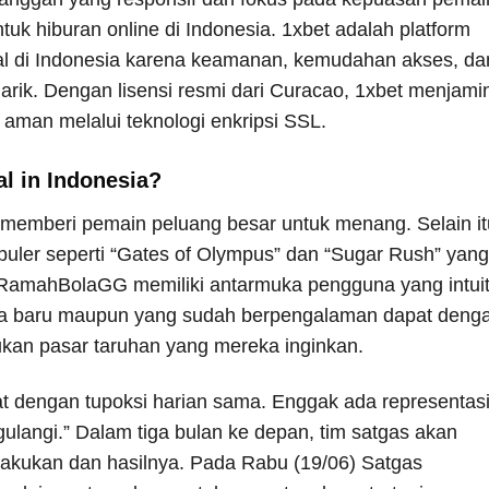
uk hiburan online di Indonesia. 1xbet adalah platform
al di Indonesia karena keamanan, kemudahan akses, da
rik. Dengan lisensi resmi dari Curacao, 1xbet menjami
 aman melalui teknologi enkripsi SSL.
al in Indonesia?
, memberi pemain peluang besar untuk menang. Selain it
puler seperti “Gates of Olympus” dan “Sugar Rush” yang
amahBolaGG memiliki antarmuka pengguna yang intuit
a baru maupun yang sudah berpengalaman dapat deng
an pasar taruhan yang mereka inginkan.
abat dengan tupoksi harian sama. Enggak ada representas
ulangi.” Dalam tiga bulan ke depan, tim satgas akan
ilakukan dan hasilnya. Pada Rabu (19/06) Satgas