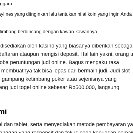
nggara.
aylines yang diinginkan lalu tentukan nilai koin yang ingin Anda
 ketimbang berbincang dengan kawan-kawannya.
isediakan oleh kasino yang biasanya diberikan sebaga
taran ataupun mengisi deposit. Hal lain yakni, orang t
oba peruntungan judi online. Bagus mengaku rasa
embuatnya tak bisa lepas dari bermain judi. Judi slot
bih gampang ketimbang poker atau sejenisnya yang
ang judi togel online sebesar Rp500.000, langsung
mi
sel dan tablet, serta menyediakan metode pembayaran y
anggan yang responsif dan fokus pada kepuasan pemai