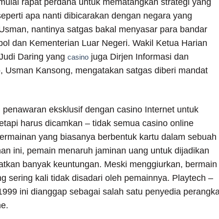
ulai rapat perdana untuk mematangkan strategi yang
seperti apa nanti dibicarakan dengan negara yang
t Usman, nantinya satgas bakal menyasar para bandar
ol dan Kementerian Luar Negeri. Wakil Ketua Harian
Judi Daring yang
juga Dirjen Informasi dan
casino
o, Usman Kansong, mengatakan satgas diberi mandat
penawaran eksklusif dengan casino Internet untuk
tetapi harus dicamkan – tidak semua casino online
 permainan yang biasanya berbentuk kartu dalam sebuah
inan ini, pemain menaruh jaminan uang untuk dijadikan
atkan banyak keuntungan. Meski menggiurkan, bermain
g sering kali tidak disadari oleh pemainnya. Playtech –
1999 ini dianggap sebagai salah satu penyedia perangka
ne.