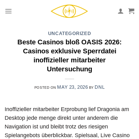
Skip
to
content
UNCATEGORIZED
Beste Casinos bloß OASIS 2026:
Casinos exklusive Sperrdatei
inoffizieller mitarbeiter
Untersuchung
MAY 23, 2026
DNL
POSTED ON
BY
Inoffizieller mitarbeiter Erprobung lief Dragonia am
Desktop jede menge direkt unter anderem die
Navigation ist und bleibt trotz des riesigen
Spielangebots überblickbar. Spielsaal, Live Casino