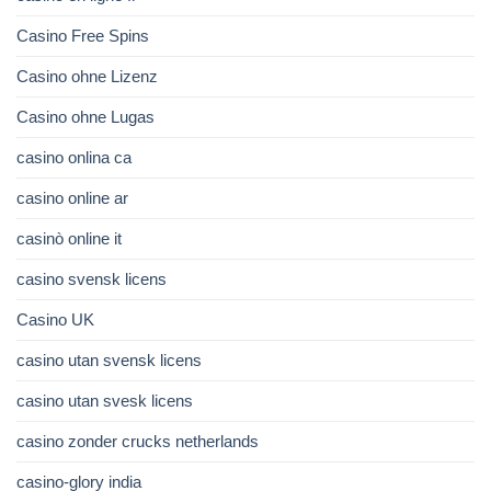
Casino Free Spins
Casino ohne Lizenz
Casino ohne Lugas
casino onlina ca
casino online ar
casinò online it
casino svensk licens
Casino UK
casino utan svensk licens
casino utan svesk licens
casino zonder crucks netherlands
casino-glory india