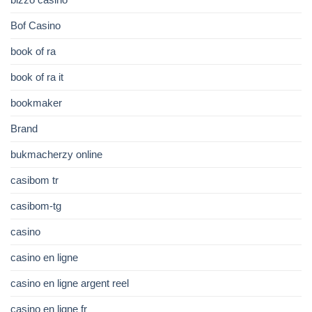
Bof Casino
book of ra
book of ra it
bookmaker
Brand
bukmacherzy online
casibom tr
casibom-tg
casino
casino en ligne
casino en ligne argent reel
casino en ligne fr