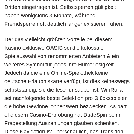
Dritten eingetragen ist. Selbstsperren gültigkeit
haben wenigstens 3 Monate, während
Fremdsperren oft deutlich länger existieren ruhen.
Der das vielleicht größten Vorteile bei diesem
Kasino exklusive OASIS sei die kolossale
Spielauswahl von renommierten Anbietern & ein
weiteres Symbol für jedes ihre Humorlosigkeit.
Jedoch da die eine Online-Spielothek keine
deutsche Erlaubniskarte verfügt, ist dies keineswegs
selbstständig, sic die leser unsauber ist. WinRolla
sei nachfolgende beste Selektion pro Glücksspieler,
die hohe Gewinne lohnenswert bezwecken. As part
of diesem Casino-Erprobung hat DudeSpin beim
Fragestellung Auszahlungen glauben schenken.
Diese Navigation ist überschaulich, das Transition