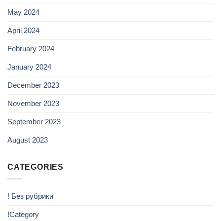
May 2024
April 2024
February 2024
January 2024
December 2023
November 2023
September 2023
August 2023
CATEGORIES
! Без рубрики
!Category