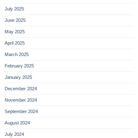
July 2025
June 2025
May 2025
April 2025
March 2025
February 2025
January 2025
December 2024
November 2024
September 2024
August 2024
July 2024