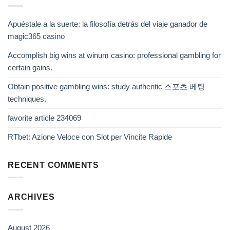
Apuéstale a la suerte: la filosofía detrás del viaje ganador de
magic365 casino
Accomplish big wins at winum casino: professional gambling for
certain gains.
Obtain positive gambling wins: study authentic 스포츠 베팅
techniques.
favorite article 234069
RTbet: Azione Veloce con Slot per Vincite Rapide
RECENT COMMENTS
ARCHIVES
August 2026