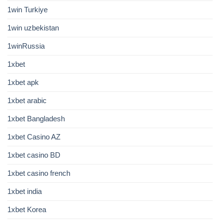
1win Turkiye
1win uzbekistan
1winRussia
1xbet
1xbet apk
1xbet arabic
1xbet Bangladesh
1xbet Casino AZ
1xbet casino BD
1xbet casino french
1xbet india
1xbet Korea