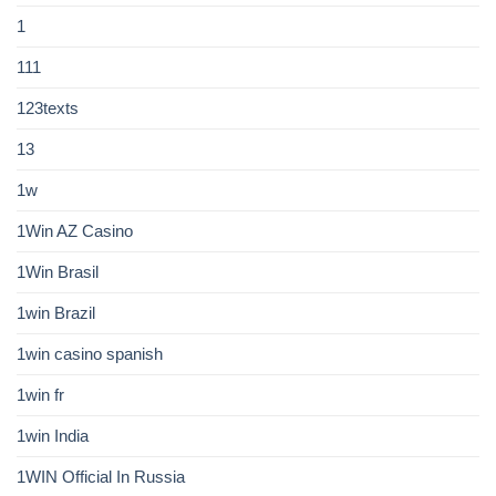
1
111
123texts
13
1w
1Win AZ Casino
1Win Brasil
1win Brazil
1win casino spanish
1win fr
1win India
1WIN Official In Russia