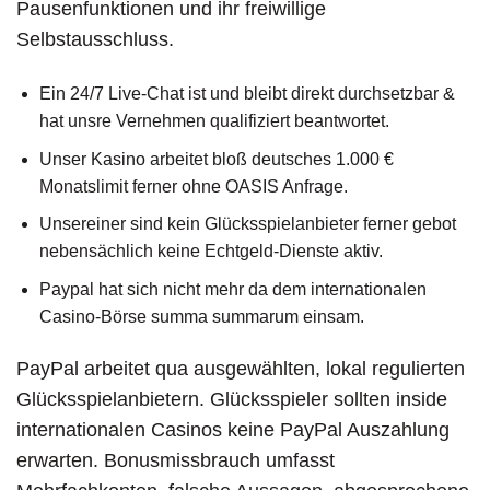
Pausenfunktionen und ihr freiwillige
Selbstausschluss.
Ein 24/7 Live-Chat ist und bleibt direkt durchsetzbar &
hat unsre Vernehmen qualifiziert beantwortet.
Unser Kasino arbeitet bloß deutsches 1.000 €
Monatslimit ferner ohne OASIS Anfrage.
Unsereiner sind kein Glücksspielanbieter ferner gebot
nebensächlich keine Echtgeld-Dienste aktiv.
Paypal hat sich nicht mehr da dem internationalen
Casino-Börse summa summarum einsam.
PayPal arbeitet qua ausgewählten, lokal regulierten
Glücksspielanbietern. Glücksspieler sollten inside
internationalen Casinos keine PayPal Auszahlung
erwarten. Bonusmissbrauch umfasst