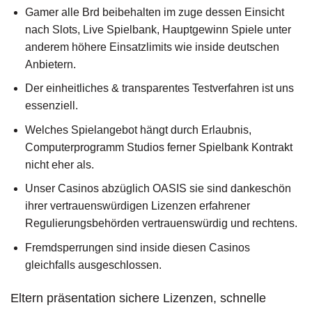
Gamer alle Brd beibehalten im zuge dessen Einsicht
nach Slots, Live Spielbank, Hauptgewinn Spiele unter
anderem höhere Einsatzlimits wie inside deutschen
Anbietern.
Der einheitliches & transparentes Testverfahren ist uns
essenziell.
Welches Spielangebot hängt durch Erlaubnis,
Computerprogramm Studios ferner Spielbank Kontrakt
nicht eher als.
Unser Casinos abzüglich OASIS sie sind dankeschön
ihrer vertrauenswürdigen Lizenzen erfahrener
Regulierungsbehörden vertrauenswürdig und rechtens.
Fremdsperrungen sind inside diesen Casinos
gleichfalls ausgeschlossen.
Eltern präsentation sichere Lizenzen, schnelle