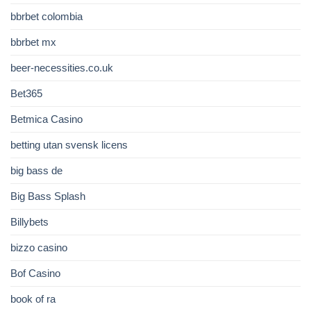
bbrbet colombia
bbrbet mx
beer-necessities.co.uk
Bet365
Betmica Casino
betting utan svensk licens
big bass de
Big Bass Splash
Billybets
bizzo casino
Bof Casino
book of ra