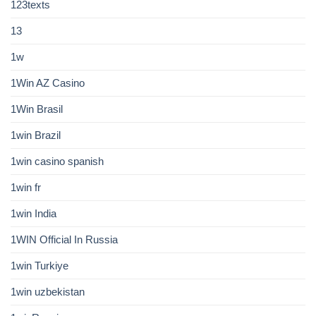
123texts
13
1w
1Win AZ Casino
1Win Brasil
1win Brazil
1win casino spanish
1win fr
1win India
1WIN Official In Russia
1win Turkiye
1win uzbekistan