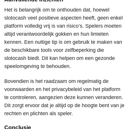
Het is belangrijk om te onthouden dat, hoewel
slotocash veel positieve aspecten heeft, geen enkel
platform volledig vrij is van risico’s. Spelers moeten
altijd verantwoordelijk gokken en hun limieten
kennen. Een nuttige tip is om gebruik te maken van
de beschikbare tools voor zelfbeperking die
slotocash biedt. Dit kan helpen om een gezonde
speelomgeving te behouden.
Bovendien is het raadzaam om regelmatig de
voorwaarden en het privacybeleid van het platform
te controleren, aangezien deze kunnen veranderen.
Dit zorgt ervoor dat je altijd op de hoogte bent van je
rechten en plichten als speler.
Conclusie