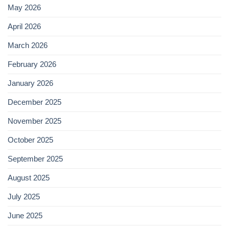
May 2026
April 2026
March 2026
February 2026
January 2026
December 2025
November 2025
October 2025
September 2025
August 2025
July 2025
June 2025