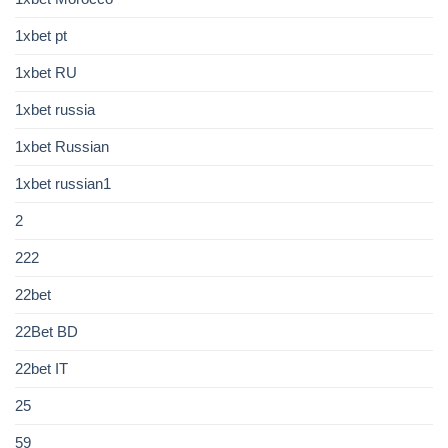
1xbet pt
1xbet RU
1xbet russia
1xbet Russian
1xbet russian1
2
222
22bet
22Bet BD
22bet IT
25
59