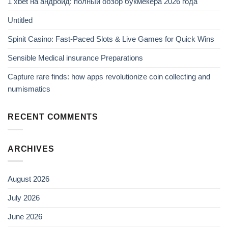
1 xbet на андроид: полный обзор букмекера 2026 года
Untitled
Spinit Casino: Fast‑Paced Slots & Live Games for Quick Wins
Sensible Medical insurance Preparations
Capture rare finds: how apps revolutionize coin collecting and
numismatics
RECENT COMMENTS
ARCHIVES
August 2026
July 2026
June 2026