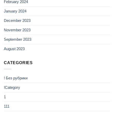
February 2024
January 2024
December 2023
November 2023
September 2023
August 2023
CATEGORIES
! Без рубрики
!Category
1
111