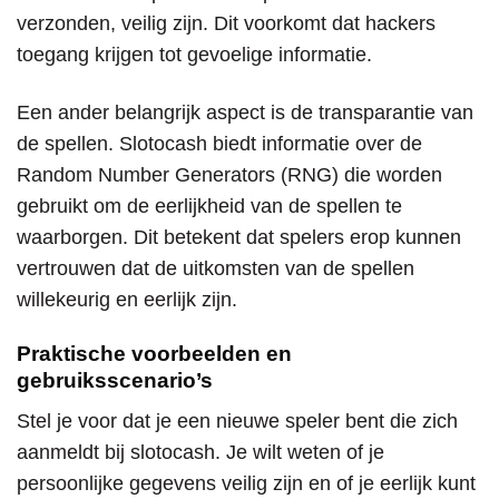
verzonden, veilig zijn. Dit voorkomt dat hackers
toegang krijgen tot gevoelige informatie.
Een ander belangrijk aspect is de transparantie van
de spellen. Slotocash biedt informatie over de
Random Number Generators (RNG) die worden
gebruikt om de eerlijkheid van de spellen te
waarborgen. Dit betekent dat spelers erop kunnen
vertrouwen dat de uitkomsten van de spellen
willekeurig en eerlijk zijn.
Praktische voorbeelden en
gebruiksscenario’s
Stel je voor dat je een nieuwe speler bent die zich
aanmeldt bij slotocash. Je wilt weten of je
persoonlijke gegevens veilig zijn en of je eerlijk kunt