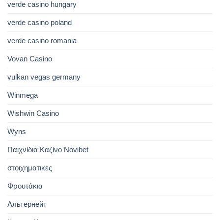
verde casino hungary
verde casino poland
verde casino romania
Vovan Casino
vulkan vegas germany
Winmega
Wishwin Casino
Wyns
Παιχνίδια Καζίνο Novibet
στοιχηματικες
Φρουτάκια
Альтернейт