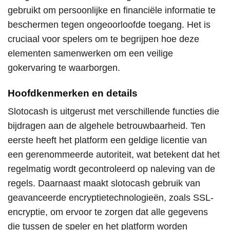
gebruikt om persoonlijke en financiële informatie te
beschermen tegen ongeoorloofde toegang. Het is
cruciaal voor spelers om te begrijpen hoe deze
elementen samenwerken om een veilige
gokervaring te waarborgen.
Hoofdkenmerken en details
Slotocash is uitgerust met verschillende functies die
bijdragen aan de algehele betrouwbaarheid. Ten
eerste heeft het platform een geldige licentie van
een gerenommeerde autoriteit, wat betekent dat het
regelmatig wordt gecontroleerd op naleving van de
regels. Daarnaast maakt slotocash gebruik van
geavanceerde encryptietechnologieën, zoals SSL-
encryptie, om ervoor te zorgen dat alle gegevens
die tussen de speler en het platform worden