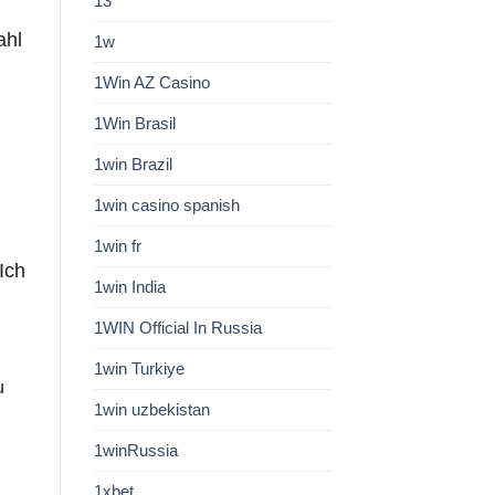
13
ahl
1w
1Win AZ Casino
1Win Brasil
1win Brazil
1win casino spanish
1win fr
Ich
1win India
1WIN Official In Russia
1win Turkiye
u
1win uzbekistan
1winRussia
1xbet