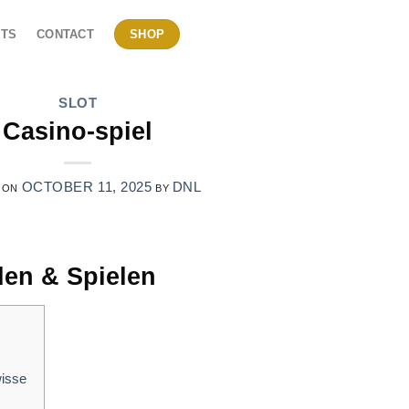
TS
CONTACT
SHOP
SLOT
Casino-spiel
OCTOBER 11, 2025
DNL
 ON
BY
den & Spielen
wisse