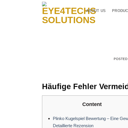
Skip
to
ABOUT US
PRODUC
content
POSTED
Häufige Fehler Vermei
Content
Plinko Kugelspiel Bewertung – Eine Ge
Detaillierte Rezension