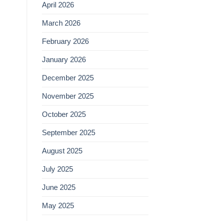
April 2026
March 2026
February 2026
January 2026
December 2025
November 2025
October 2025
September 2025
August 2025
July 2025
June 2025
May 2025