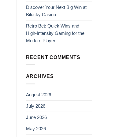
Discover Your Next Big Win at
Bilucky Casino
Retro Bet: Quick Wins and
High‑Intensity Gaming for the
Modern Player
RECENT COMMENTS
ARCHIVES
August 2026
July 2026
June 2026
May 2026