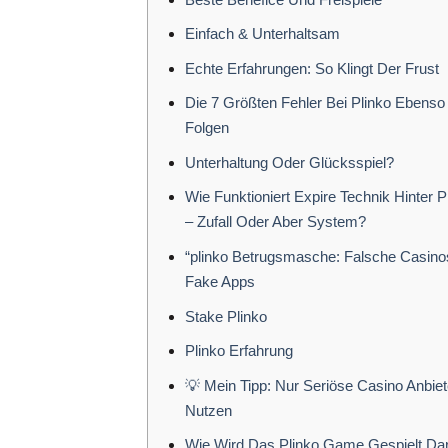
Einfach & Unterhaltsam
Echte Erfahrungen: So Klingt Der Frust
Die 7 Größten Fehler Bei Plinko Ebenso 
Folgen
Unterhaltung Oder Glücksspiel?
Wie Funktioniert Expire Technik Hinter P
– Zufall Oder Aber System?
“plinko Betrugsmasche: Falsche Casino
Fake Apps
Stake Plinko
Plinko Erfahrung
💡 Mein Tipp: Nur Seriöse Casino Anbiet
Nutzen
Wie Wird Das Plinko Game Gespielt Da