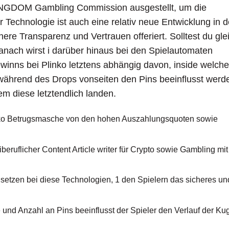
INGDOM Gambling Commission ausgestellt, um die
r Technologie ist auch eine relativ neue Entwicklung in d
ere Transparenz und Vertrauen offeriert. Solltest du gle
ach wirst i darüber hinaus bei den Spielautomaten
ewinns bei Plinko letztens abhängig davon, inside welch
e während des Drops vonseiten den Pins beeinflusst werd
wem diese letztendlich landen.
linko Betrugsmasche von den hohen Auszahlungsquoten sowie
iberuflicher Content Article writer für Crypto sowie Gambling mit
 setzen bei diese Technologien, 1 den Spielern das sicheres un
und Anzahl an Pins beeinflusst der Spieler den Verlauf der Ku