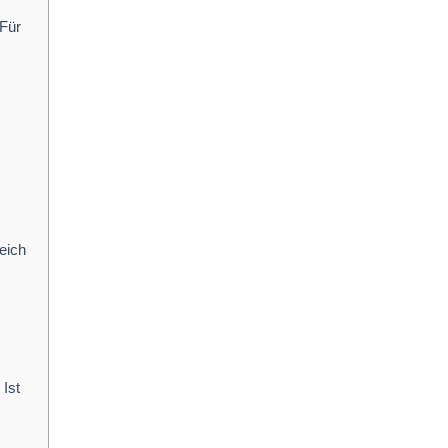
Für
eich
Ist