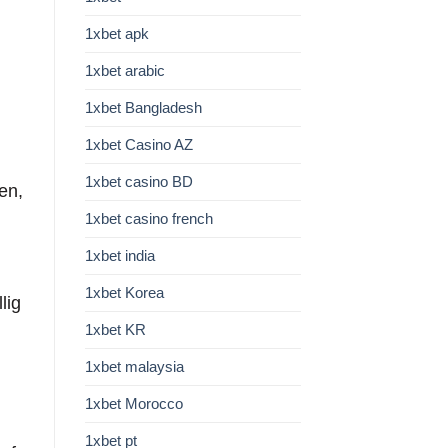
1xbet apk
1xbet arabic
1xbet Bangladesh
1xbet Casino AZ
1xbet casino BD
en,
1xbet casino french
1xbet india
1xbet Korea
lig
1xbet KR
1xbet malaysia
1xbet Morocco
1xbet pt