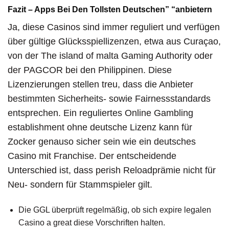
Fazit – Apps Bei Den Tollsten Deutschen” “anbietern
Ja, diese Casinos sind immer reguliert und verfügen
über gültige Glücksspiellizenzen, etwa aus Curaçao,
von der The island of malta Gaming Authority oder
der PAGCOR bei den Philippinen. Diese
Lizenzierungen stellen treu, dass die Anbieter
bestimmten Sicherheits- sowie Fairnessstandards
entsprechen. Ein reguliertes Online Gambling
establishment ohne deutsche Lizenz kann für
Zocker genauso sicher sein wie ein deutsches
Casino mit Franchise. Der entscheidende
Unterschied ist, dass perish Reloadprämie nicht für
Neu- sondern für Stammspieler gilt.
Die GGL überprüft regelmäßig, ob sich expire legalen
Casino a great diese Vorschriften halten.