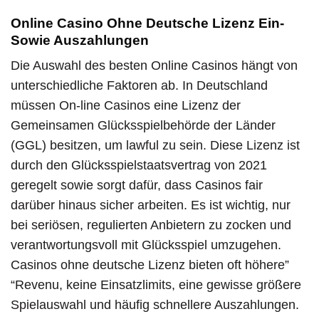
Online Casino Ohne Deutsche Lizenz Ein-
Sowie Auszahlungen
Die Auswahl des besten Online Casinos hängt von
unterschiedliche Faktoren ab. In Deutschland
müssen On-line Casinos eine Lizenz der
Gemeinsamen Glücksspielbehörde der Länder
(GGL) besitzen, um lawful zu sein. Diese Lizenz ist
durch den Glücksspielstaatsvertrag von 2021
geregelt sowie sorgt dafür, dass Casinos fair
darüber hinaus sicher arbeiten. Es ist wichtig, nur
bei seriösen, regulierten Anbietern zu zocken und
verantwortungsvoll mit Glücksspiel umzugehen.
Casinos ohne deutsche Lizenz bieten oft höhere”
“Revenu, keine Einsatzlimits, eine gewisse größere
Spielauswahl und häufig schnellere Auszahlungen.