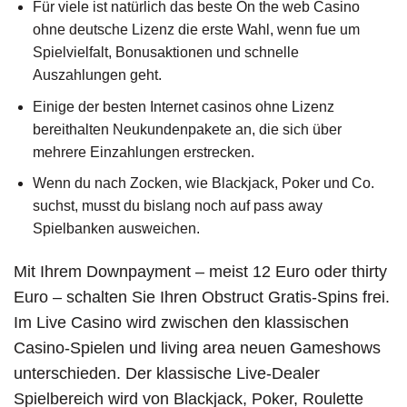
Für viele ist natürlich das beste On the web Casino
ohne deutsche Lizenz die erste Wahl, wenn fue um
Spielvielfalt, Bonusaktionen und schnelle
Auszahlungen geht.
Einige der besten Internet casinos ohne Lizenz
bereithalten Neukundenpakete an, die sich über
mehrere Einzahlungen erstrecken.
Wenn du nach Zocken, wie Blackjack, Poker und Co.
suchst, musst du bislang noch auf pass away
Spielbanken ausweichen.
Mit Ihrem Downpayment – meist 12 Euro oder thirty
Euro – schalten Sie Ihren Obstruct Gratis-Spins frei.
Im Live Casino wird zwischen den klassischen
Casino-Spielen und living area neuen Gameshows
unterschieden. Der klassische Live-Dealer
Spielbereich wird von Blackjack, Poker, Roulette