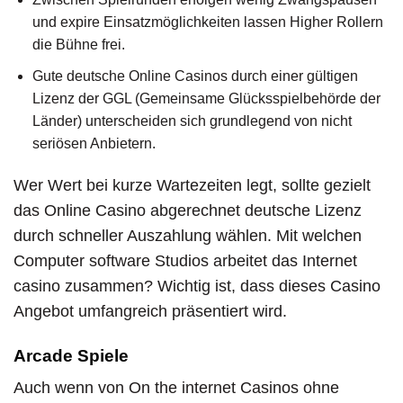
und expire Einsatzmöglichkeiten lassen Higher Rollern
die Bühne frei.
Gute deutsche Online Casinos durch einer gültigen
Lizenz der GGL (Gemeinsame Glücksspielbehörde der
Länder) unterscheiden sich grundlegend von nicht
seriösen Anbietern.
Wer Wert bei kurze Wartezeiten legt, sollte gezielt
das Online Casino abgerechnet deutsche Lizenz
durch schneller Auszahlung wählen. Mit welchen
Computer software Studios arbeitet das Internet
casino zusammen? Wichtig ist, dass dieses Casino
Angebot umfangreich präsentiert wird.
Arcade Spiele
Auch wenn von On the internet Casinos ohne