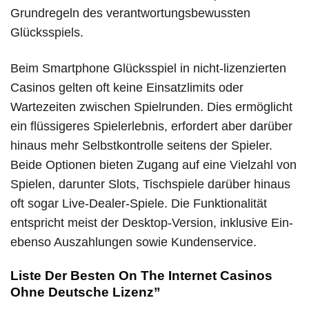
Grundregeln des verantwortungsbewussten
Glücksspiels.
Beim Smartphone Glücksspiel in nicht-lizenzierten
Casinos gelten oft keine Einsatzlimits oder
Wartezeiten zwischen Spielrunden. Dies ermöglicht
ein flüssigeres Spielerlebnis, erfordert aber darüber
hinaus mehr Selbstkontrolle seitens der Spieler.
Beide Optionen bieten Zugang auf eine Vielzahl von
Spielen, darunter Slots, Tischspiele darüber hinaus
oft sogar Live-Dealer-Spiele. Die Funktionalität
entspricht meist der Desktop-Version, inklusive Ein-
ebenso Auszahlungen sowie Kundenservice.
Liste Der Besten On The Internet Casinos
Ohne Deutsche Lizenz”