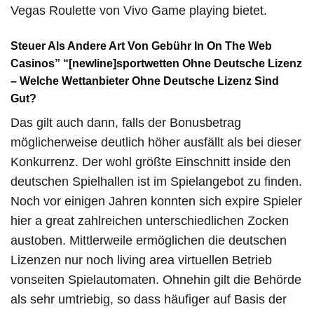
Vegas Roulette von Vivo Game playing bietet.
Steuer Als Andere Art Von Gebühr In On The Web
Casinos” “[newline]sportwetten Ohne Deutsche Lizenz
– Welche Wettanbieter Ohne Deutsche Lizenz Sind
Gut?
Das gilt auch dann, falls der Bonusbetrag
möglicherweise deutlich höher ausfällt als bei dieser
Konkurrenz. Der wohl größte Einschnitt inside den
deutschen Spielhallen ist im Spielangebot zu finden.
Noch vor einigen Jahren konnten sich expire Spieler
hier a great zahlreichen unterschiedlichen Zocken
austoben. Mittlerweile ermöglichen die deutschen
Lizenzen nur noch living area virtuellen Betrieb
vonseiten Spielautomaten. Ohnehin gilt die Behörde
als sehr umtriebig, so dass häufiger auf Basis der