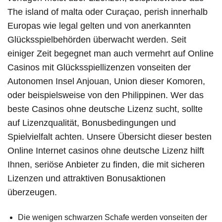
The island of malta oder Curaçao, perish innerhalb
Europas wie legal gelten und von anerkannten
Glücksspielbehörden überwacht werden. Seit
einiger Zeit begegnet man auch vermehrt auf Online
Casinos mit Glücksspiellizenzen vonseiten der
Autonomen Insel Anjouan, Union dieser Komoren,
oder beispielsweise von den Philippinen. Wer das
beste Casinos ohne deutsche Lizenz sucht, sollte
auf Lizenzqualität, Bonusbedingungen und
Spielvielfalt achten. Unsere Übersicht dieser besten
Online Internet casinos ohne deutsche Lizenz hilft
Ihnen, seriöse Anbieter zu finden, die mit sicheren
Lizenzen und attraktiven Bonusaktionen
überzeugen.
Die wenigen schwarzen Schafe werden vonseiten der