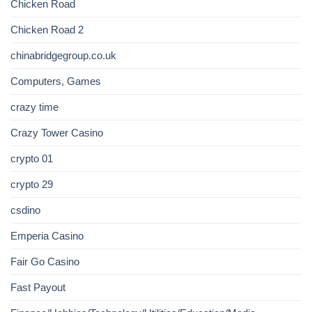
Chicken Road
Chicken Road 2
chinabridgegroup.co.uk
Computers, Games
crazy time
Crazy Tower Сasino
crypto 01
crypto 29
csdino
Emperia Casino
Fair Go Casino
Fast Payout