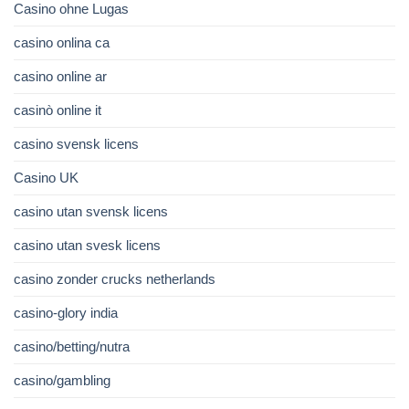
Casino ohne Lugas
casino onlina ca
casino online ar
casinò online it
casino svensk licens
Casino UK
casino utan svensk licens
casino utan svesk licens
casino zonder crucks netherlands
casino-glory india
casino/betting/nutra
casino/gambling