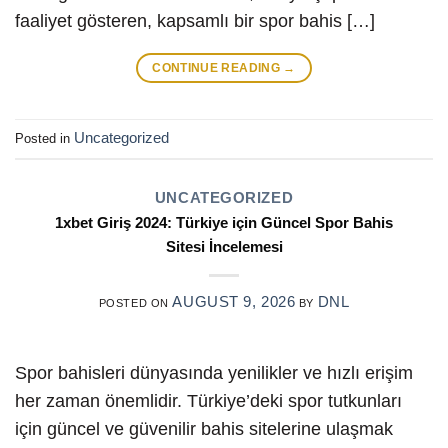
faaliyet gösteren, kapsamlı bir spor bahis […]
CONTINUE READING
→
Uncategorized
Posted in
UNCATEGORIZED
1xbet Giriş 2024: Türkiye için Güncel Spor Bahis
Sitesi İncelemesi
AUGUST 9, 2026
DNL
POSTED ON
BY
Spor bahisleri dünyasında yenilikler ve hızlı erişim
her zaman önemlidir. Türkiye’deki spor tutkunları
için güncel ve güvenilir bahis sitelerine ulaşmak