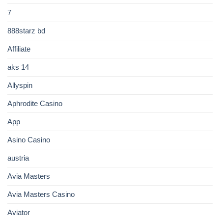
7
888starz bd
Affiliate
aks 14
Allyspin
Aphrodite Casino
App
Asino Casino
austria
Avia Masters
Avia Masters Casino
Aviator