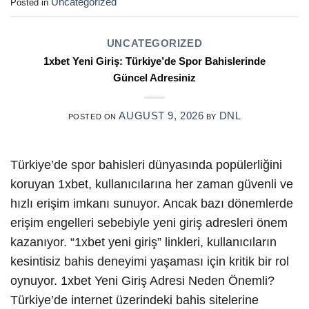
Uncategorized
Posted in
UNCATEGORIZED
1xbet Yeni Giriş: Türkiye’de Spor Bahislerinde
Güncel Adresiniz
AUGUST 9, 2026
DNL
POSTED ON
BY
Türkiye’de spor bahisleri dünyasında popülerliğini
koruyan 1xbet, kullanıcılarına her zaman güvenli ve
hızlı erişim imkanı sunuyor. Ancak bazı dönemlerde
erişim engelleri sebebiyle yeni giriş adresleri önem
kazanıyor. “1xbet yeni giriş” linkleri, kullanıcıların
kesintisiz bahis deneyimi yaşaması için kritik bir rol
oynuyor. 1xbet Yeni Giriş Adresi Neden Önemli?
Türkiye’de internet üzerindeki bahis sitelerine