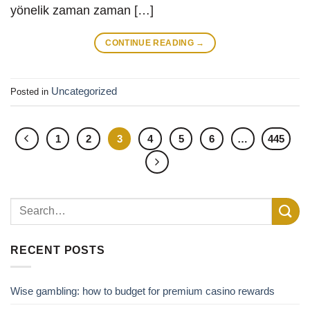
yönelik zaman zaman […]
CONTINUE READING
→
Uncategorized
Posted in
1
2
3
4
5
6
…
445
RECENT POSTS
Wise gambling: how to budget for premium casino rewards