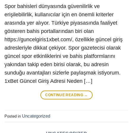
Spor bahisleri dünyasında güvenilirlik ve
erişilebilirlik, kullanıcılar için en önemli kriterler
arasında yer alıyor. Türkiye piyasasında faaliyet
gösteren bahis portallarından biri olan
https://guncelgiris1xbet.com/, özellikle güncel giriş
adresleriyle dikkat çekiyor. Spor gazetecisi olarak
güncel spor etkinliklerini ve bahis platformlarını
yakından takip eden birisi olarak, bu adresin
sunduğu avantajları sizlerle paylaşmak istiyorum.
1xBet Güncel Giriş Adresi Neden […]
CONTINUE READING
→
Uncategorized
Posted in