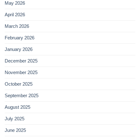
May 2026
April 2026
March 2026
February 2026
January 2026
December 2025
November 2025
October 2025
September 2025
August 2025
July 2025
June 2025