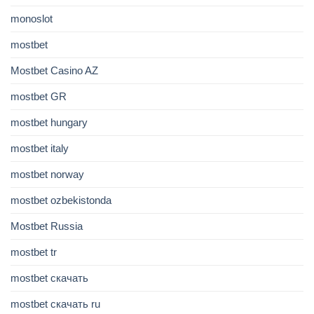
monoslot
mostbet
Mostbet Casino AZ
mostbet GR
mostbet hungary
mostbet italy
mostbet norway
mostbet ozbekistonda
Mostbet Russia
mostbet tr
mostbet скачать
mostbet скачать ru