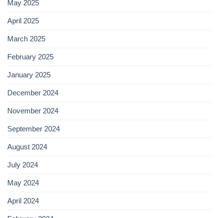
May 2025
April 2025
March 2025
February 2025
January 2025
December 2024
November 2024
September 2024
August 2024
July 2024
May 2024
April 2024