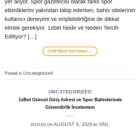
yer alıyor. Spor gazetecisi olarak farklı spor
etkinliklerini yakından takip ederken, bahis sitelerinin
kullanıcı deneyimi ve erişilebilirliğine de dikkat
etmek gerekiyor. 1xbet Nedir ve Neden Tercih
Ediliyor? […]
CONTINUE READING
→
Uncategorized
Posted in
UNCATEGORIZED
1xBet Güncel Giriş Adresi ve Spor Bahislerinde
Güvenilirlik İncelemesi
AUGUST 9, 2026
DNL
POSTED ON
BY