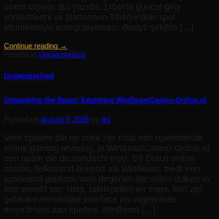
önem taşıyor. Bu yazıda, 1xbet’in güncel giriş
yöntemlerini ve platformun Türkiye’deki spor
etkinlikleriyle entegrasyonunu detaylı şekilde […]
Continue reading
→
Posted in
Uncategorized
Uncategorized
Unleashing the Beast: Exploring WinBeastCasino-Online.nl
Posted on
August 9, 2026
by
dnl
Voor spelers die op zoek zijn naar een opwindende
online gaming ervaring, is WinBeastCasino-Online.nl
een naam die de aandacht trekt. Dit Dutch online
casino, liefkozend bekend als WinBeast, biedt een
spannend platform voor degenen die willen duiken in
een wereld van slots, tafelspellen en meer. Met zijn
gebruiksvriendelijke interface en uitgebreide
assortiment aan spellen, WinBeast […]