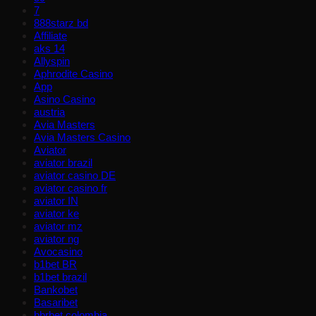
7
888starz bd
Affiliate
aks 14
Allyspin
Aphrodite Casino
App
Asino Casino
austria
Avia Masters
Avia Masters Casino
Aviator
aviator brazil
aviator casino DE
aviator casino fr
aviator IN
aviator ke
aviator mz
aviator ng
Avocasino
b1bet BR
b1bet brazil
Bankobet
Basaribet
bbrbet colombia