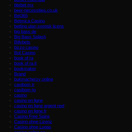
bbrbet mx
beer-necessities.co.uk
Bet365
Betmica Casino
betting utan svensk licens
big bass de
Big Bass Splash
Billybets
bizzo casino
Bof Casino
book of ra
book of ra it
bookmaker
Brand
bukmacherzy online
casibom tr
casibom-tg
casino
casino en ligne
casino en ligne argent reel
casino en ligne fr
Casino Free Spins
Casino ohne Lizenz
Casino ohne Lugas