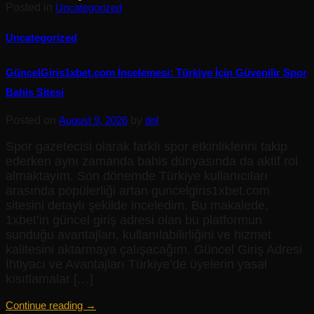
Posted in
Uncategorized
Uncategorized
GüncelGiris1xbet.com İncelemesi: Türkiye İçin Güvenilir Spor
Bahis Sitesi
Posted on
August 9, 2026
by
dnl
Spor gazetecisi olarak farklı spor etkinliklerini takip
ederken aynı zamanda bahis dünyasında da aktif rol
almaktayım. Son dönemde Türkiye kullanıcıları
arasında popülerliği artan guncelgiris1xbet.com
sitesini detaylı şekilde inceledim. Bu makalede,
1xbet’in güncel giriş adresi olan bu platformun
sunduğu avantajları, kullanılabilirliğini ve hizmet
kalitesini aktarmaya çalışacağım. Güncel Giriş Adresi
İhtiyacı ve Avantajları Türkiye’de üyelerin yasal
kısıtlamalar […]
Continue reading
→