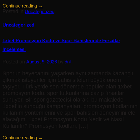
Continue reading
→
Posted in
Uncategorized
Uncategorized
1xbet Promosyon Kodu ve Spor Bahislerinde Fırsatlar
İncelemesi
Posted on
August 9, 2026
by
dnl
Sporun heyecanını yaşarken aynı zamanda kazançlı
çıkmak isteyenler için bahis siteleri büyük önem
taşıyor. Türkiye’de son dönemde popüler olan 1xbet
promosyon kodu, spor tutkunlarına cazip fırsatlar
sunuyor. Bir spor gazetecisi olarak, bu makalede
1xbet’in sunduğu kampanyaları, promosyon kodlarının
kullanım yöntemlerini ve spor bahisleri deneyimini ele
alacağım. 1xbet Promosyon Kodu Nedir ve Nasıl
Kullanılır? Promosyon kodları, […]
Continue reading
→