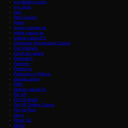
mx-bbrbet-casino
my_texts
new
New Casino
News
novos-casinos-pt
online casino au
onlone casino ES
Onlyspins Recensione Casinò
Our Partners
ozwin au casino
Parimatch
Partners
Partnerzy
Partnerzy w Polsce
paypal casino
PBN
pelican casino PL
Pin UP
Pin Up Brazil
Pin UP Online Casino
Pin Up Peru
pinco
Pirots SE
plinko