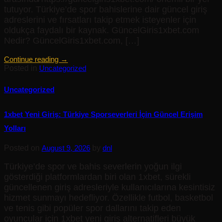
tutuyor. Türkiye’de spor bahislerine dair güncel giriş
adreslerini ve fırsatları takip etmek isteyenler için
oldukça faydalı bir kaynak. GüncelGiris1xbet.com
Nedir? GüncelGiris1xbet.com, […]
Continue reading
→
Posted in
Uncategorized
Uncategorized
1xbet Yeni Giriş: Türkiye Sporseverleri İçin Güncel Erişim
Yolları
Posted on
August 9, 2026
by
dnl
Türkiye’de spor ve bahis severlerin yoğun ilgi
gösterdiği platformlardan biri olan 1xbet, sürekli
güncellenen giriş adresleriyle kullanıcılarına kesintisiz
hizmet sunmayı hedefliyor. Özellikle futbol, basketbol
ve tenis gibi popüler spor dallarını takip eden
oyuncular için 1xbet yeni giriş alternatifleri büyük