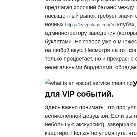
предлагая хороший баланс между ц
насыщенный рынок требует значите
ночных
клубах,
https://kyivputana.com/ru
администратору заведения (который
буклетами. Не говоря уже о множе
на любой вкус. Несмотря на тот фак
только процветает, но и прекрасно
нелегальными борделями, обладаю
для VIP событий.
Здесь важно понимать, что прогуля
великолепной девушкой. Если вы н
небольшую экскурсию), завершающ
квартире. Нельзя не упомянуть, чт