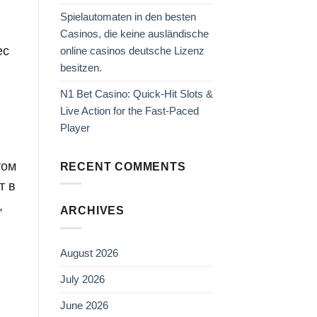
Spielautomaten in den besten
Casinos, die keine ausländische
ес
online casinos deutsche Lizenz
besitzen.
N1 Bet Casino: Quick‑Hit Slots &
Live Action for the Fast‑Paced
Player
том
RECENT COMMENTS
т в
,
ARCHIVES
August 2026
July 2026
June 2026