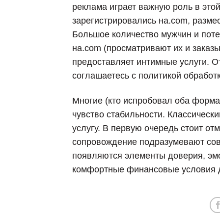
реклама играет важную роль в этой
зарегистрировались на.com, разме
Большое количество мужчин и поте
на.com (просматривают их и заказыв
предоставляет интимные услуги. О
соглашаетесь с политикой обработ
Многие (кто испробовал оба форма
чувство стабильности. Классическ
услугу. В первую очередь стоит от
сопровождение подразумевают сов
появляются элементы доверия, эмо
комфортные финансовые условия 