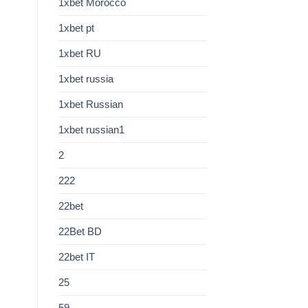
1xbet Morocco
1xbet pt
1xbet RU
1xbet russia
1xbet Russian
1xbet russian1
2
222
22bet
22Bet BD
22bet IT
25
59