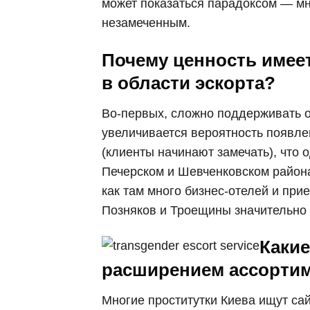
может показаться парадоксом — мн
незамеченным.
Почему ценность имеет
в области эскорта?
Во-первых, сложно поддерживать о
увеличивается вероятность появле
(клиенты начинают замечать), что 
Печерском и Шевченковском района
как там много бизнес-отелей и при
Позняков и Троещины значительно 
Каки
расширением ассортим
Многие проститутки Киева ищут сай