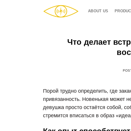
Skip
to
ABOUT US
PRODUC
content
Что делает встр
во
POS
Порой трудно определить, где зак
привязанность. Новенькая может н
девушка просто остаётся собой, 
стремится вписаться в образ «иде
Как опыт способствуе