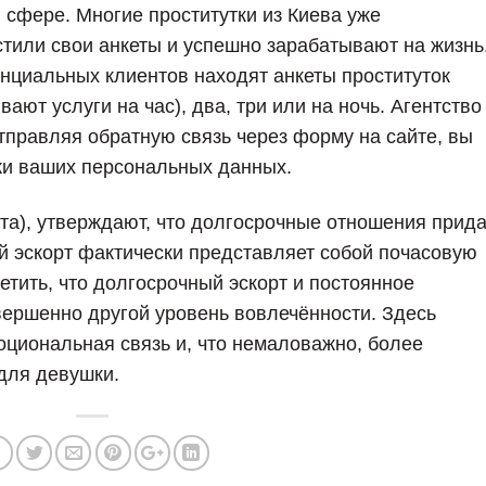
 сфере. Многие проститутки из Киева уже
стили свои анкеты и успешно зарабатывают на жизнь
нциальных клиентов находят анкеты проституток
ают услуги на час), два, три или на ночь. Агентство
тправляя обратную связь через форму на сайте, вы
ки ваших персональных данных.
та), утверждают, что долгосрочные отношения прид
ий эскорт фактически представляет собой почасовую
метить, что долгосрочный эскорт и постоянное
ершенно другой уровень вовлечённости. Здесь
циональная связь и, что немаловажно, более
для девушки.