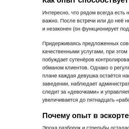
Интересно, что рядом всегда есть 
важно.
После встречи или до неё 
и незаконен (он функционирует под
Придерживаясь предложенных совет
качественными услугами, при этом
побуждает сутенёров контролирова
обманом клиентов. Однако о регул
плане каждая девушка остаётся нае
заведении, наблюдает администрат
следит за «девочками» и управляе
увеличивается до пятнадцать «раб
Почему опыт в эскорте
Эпоха разборок и стрельбы остала