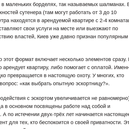
 в маленьких борделях, так называемых шалманах. 
остей сутенера (там могут работать от 3 до 10
 утра находятся в арендуемой квартире с 2-4 комнат
тавляют свои услуги на месте или выезжают по
ствию властей, Киев уже давно признан популярным
о этот формат включает несколько элементов сразу. 
 арендует квартиру, либо помогает с оплатой. Имен
ко превращается в настоящую охоту. У многих, кто
 вопрос: «как выбрать опытную эскортницу?».
одействия с эскортом увеличивается не равномерно)
да в основном посвящены работе над собой и
 А по истечении двух-трёх лет начинается настояще
нт для тех, кто беспокоится о своей приватности. Э