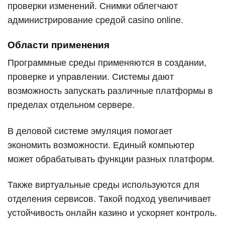
проверки изменений. Снимки облегчают
администрирование средой casino online.
Области применения
Программные среды применяются в создании,
проверке и управлении. Системы дают
возможность запускать различные платформы в
пределах отдельном сервере.
В деловой системе эмуляция помогает
экономить возможности. Единый компьютер
может обрабатывать функции разных платформ.
Также виртуальные среды используются для
отделения сервисов. Такой подход увеличивает
устойчивость онлайн казино и ускоряет контроль.