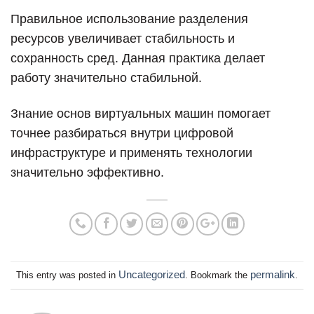
Правильное использование разделения
ресурсов увеличивает стабильность и
сохранность сред. Данная практика делает
работу значительно стабильной.
Знание основ виртуальных машин помогает
точнее разбираться внутри цифровой
инфраструктуре и применять технологии
значительно эффективно.
Uncategorized
permalink
This entry was posted in
. Bookmark the
.