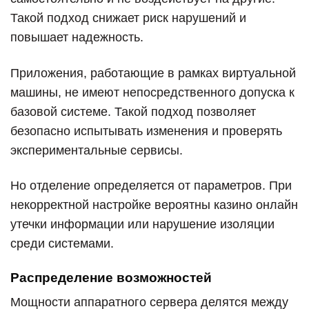
Такой подход снижает риск нарушений и
повышает надежность.
Приложения, работающие в рамках виртуальной
машины, не имеют непосредственного допуска к
базовой системе. Такой подход позволяет
безопасно испытывать изменения и проверять
экспериментальные сервисы.
Но отделение определяется от параметров. При
некорректной настройке вероятны казино онлайн
утечки информации или нарушение изоляции
среди системами.
Распределение возможностей
Мощности аппаратного сервера делятся между