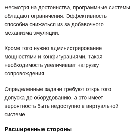
Несмотря на достоинства, программные системы
обладают ограничения. Эффективность
способна снижаться из-за добавочного
механизма эмуляции.
Кроме того нужно администрирование
мощностями и конфигурациями. Такая
необходимость увеличивает нагрузку
сопровождения.
Определенные задачи требуют открытого
допуска до оборудованию, а это имеет
вероятность быть недоступно в виртуальной
системе.
Расширенные стороны