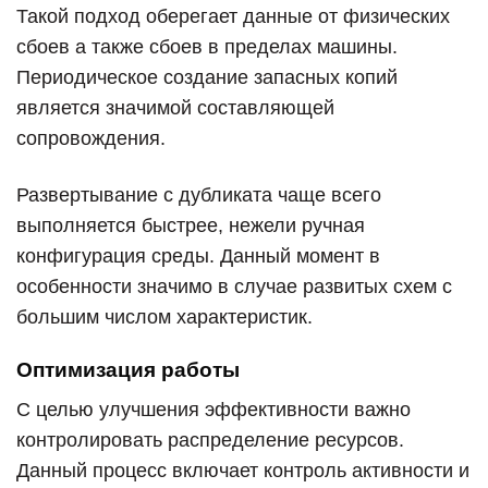
Такой подход оберегает данные от физических
сбоев а также сбоев в пределах машины.
Периодическое создание запасных копий
является значимой составляющей
сопровождения.
Развертывание с дубликата чаще всего
выполняется быстрее, нежели ручная
конфигурация среды. Данный момент в
особенности значимо в случае развитых схем с
большим числом характеристик.
Оптимизация работы
С целью улучшения эффективности важно
контролировать распределение ресурсов.
Данный процесс включает контроль активности и