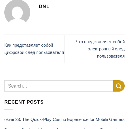
DNL
Что представляет собой
Как представляет собой
электронный след
цифровой след пользователя
пользователя
RECENT POSTS
okwin33: The Quick‑Play Casino Experience for Mobile Gamers