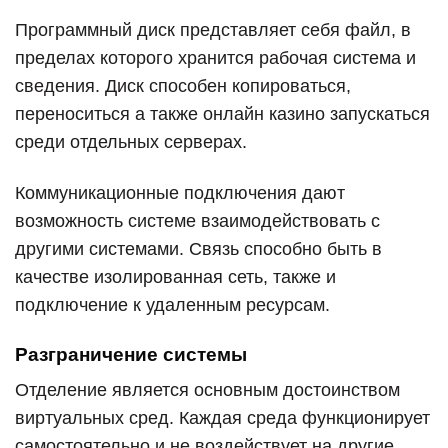
Программный диск представляет себя файл, в
пределах которого хранится рабочая система и
сведения. Диск способен копироваться,
переноситься а также онлайн казино запускаться
среди отдельных серверах.
Коммуникационные подключения дают
возможность системе взаимодействовать с
другими системами. Связь способно быть в
качестве изолированная сеть, также и
подключение к удаленным ресурсам.
Разграничение системы
Отделение является основным достоинством
виртуальных сред. Каждая среда функционирует
самостоятельно и не воздействует на другие.