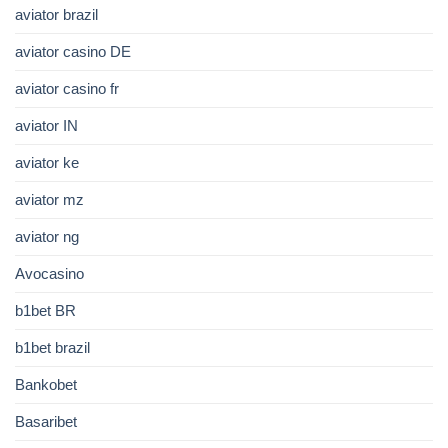
aviator brazil
aviator casino DE
aviator casino fr
aviator IN
aviator ke
aviator mz
aviator ng
Avocasino
b1bet BR
b1bet brazil
Bankobet
Basaribet