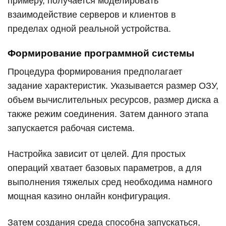
примеру, получается моделировать
взаимодействие серверов и клиентов в
пределах одной реальной устройства.
Формирование программной системы
Процедура формирования предполагает
задание характеристик. Указывается размер ОЗУ,
объем вычислительных ресурсов, размер диска а
также режим соединения. Затем данного этапа
запускается рабочая система.
Настройка зависит от целей. Для простых
операций хватает базовых параметров, а для
выполнения тяжелых сред необходима намного
мощная казино онлайн конфигурация.
Затем создания среда способна запускаться,