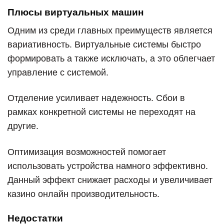
Плюсы виртуальных машин
Одним из среди главных преимуществ является
вариативность. Виртуальные системы быстро
формировать а также исключать, а это облегчает
управление с системой.
Отделение усиливает надежность. Сбои в
рамках конкретной системы не переходят на
другие.
Оптимизация возможностей помогает
использовать устройства намного эффективно.
Данный эффект снижает расходы и увеличивает
казино онлайн производительность.
Недостатки