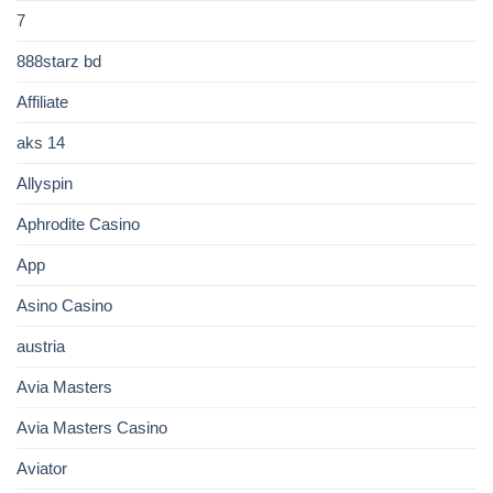
7
888starz bd
Affiliate
aks 14
Allyspin
Aphrodite Casino
App
Asino Casino
austria
Avia Masters
Avia Masters Casino
Aviator