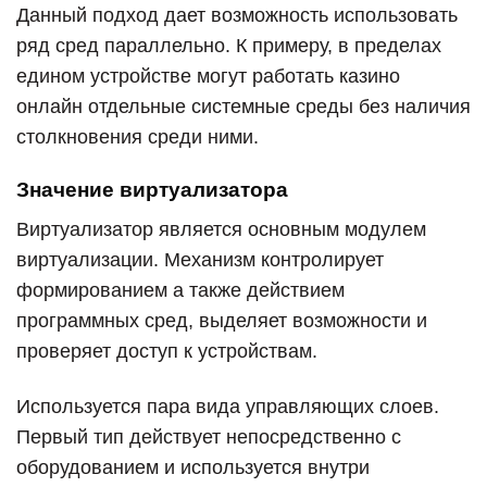
Данный подход дает возможность использовать
ряд сред параллельно. К примеру, в пределах
едином устройстве могут работать казино
онлайн отдельные системные среды без наличия
столкновения среди ними.
Значение виртуализатора
Виртуализатор является основным модулем
виртуализации. Механизм контролирует
формированием а также действием
программных сред, выделяет возможности и
проверяет доступ к устройствам.
Используется пара вида управляющих слоев.
Первый тип действует непосредственно с
оборудованием и используется внутри