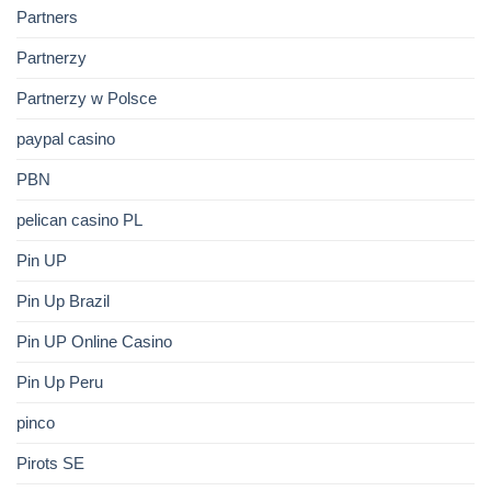
Partners
Partnerzy
Partnerzy w Polsce
paypal casino
PBN
pelican casino PL
Pin UP
Pin Up Brazil
Pin UP Online Casino
Pin Up Peru
pinco
Pirots SE