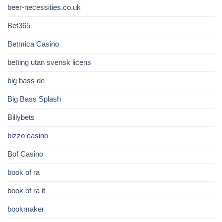
beer-necessities.co.uk
Bet365
Betmica Casino
betting utan svensk licens
big bass de
Big Bass Splash
Billybets
bizzo casino
Bof Casino
book of ra
book of ra it
bookmaker