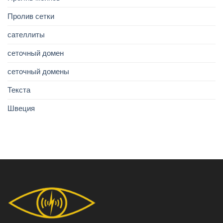
Пролив сетки
сателлиты
сеточный домен
сеточный домены
Текста
Швеция