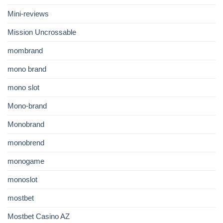
Mini-reviews
Mission Uncrossable
mombrand
mono brand
mono slot
Mono-brand
Monobrand
monobrend
monogame
monoslot
mostbet
Mostbet Casino AZ