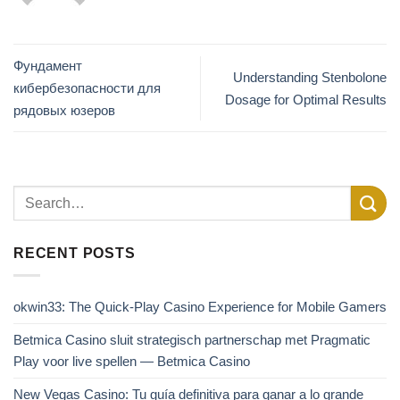
Фундамент
Understanding Stenbolone
кибербезопасности для
Dosage for Optimal Results
рядовых юзеров
RECENT POSTS
okwin33: The Quick‑Play Casino Experience for Mobile Gamers
Betmica Casino sluit strategisch partnerschap met Pragmatic
Play voor live spellen — Betmica Casino
New Vegas Casino: Tu guía definitiva para ganar a lo grande