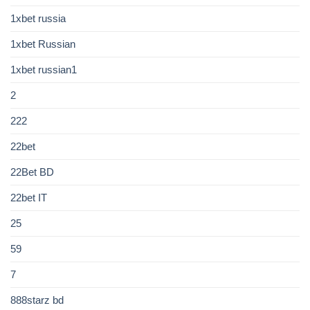
1xbet russia
1xbet Russian
1xbet russian1
2
222
22bet
22Bet BD
22bet IT
25
59
7
888starz bd