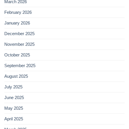
March 2026
February 2026
January 2026
December 2025
November 2025
October 2025
September 2025
August 2025
July 2025
June 2025
May 2025
April 2025