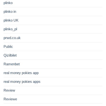
plinko
plinko in
plinko UK
plinko_pl
prwd.co.uk
Public
Qizilbilet
Ramenbet
real money pokies app
real money pokies apps
Review
Reviewe