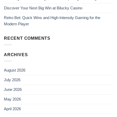
Discover Your Next Big Win at Bilucky Casino
Retro Bet: Quick Wins and High‑Intensity Gaming for the
Modern Player
RECENT COMMENTS
ARCHIVES
August 2026
July 2026
June 2026
May 2026
April 2026