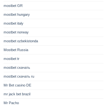
mostbet GR
mostbet hungary
mostbet italy
mostbet norway
mostbet ozbekistonda
Mostbet Russia
mostbet tr
mostbet скачать
mostbet скачать ru
Mr Bet casino DE
mr jack bet brazil
Mr Pacho