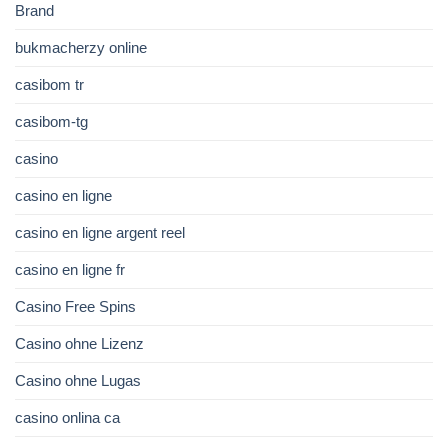
Brand
bukmacherzy online
casibom tr
casibom-tg
casino
casino en ligne
casino en ligne argent reel
casino en ligne fr
Casino Free Spins
Casino ohne Lizenz
Casino ohne Lugas
casino onlina ca