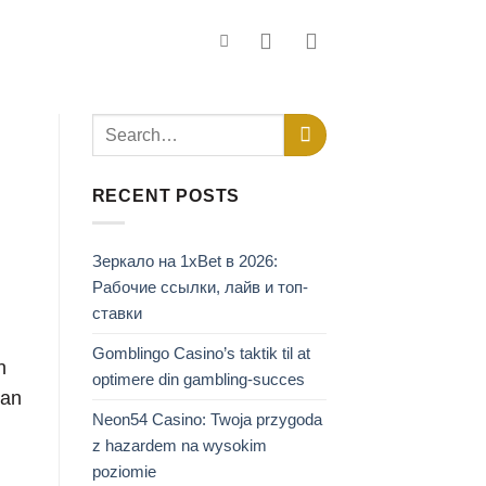
RECENT POSTS
Зеркало на 1xBet в 2026:
Рабочие ссылки, лайв и топ-
ставки
Gomblingo Casino’s taktik til at
n
optimere din gambling-succes
van
Neon54 Casino: Twoja przygoda
z hazardem na wysokim
poziomie