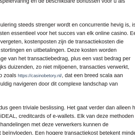
e spelervaring en de beschikbare bonussen voor u als
lering steeds strenger wordt en concurrentie hevig is, i
sten essentieel voor het succes van elk online casino. E
vergeten, kostenposten zijn de transactiekosten die
stortingen en uitbetalingen. Deze kosten worden
e van het transactiebedrag, plus een vast bedrag per
jks duizenden, zo niet miljoenen, transacties verwerkt,
no zoals
, dat een breed scala aan
https://casinobetory.nl/
uldig navigeren door dit complexe landschap van
us geen triviale beslissing. Het gaat verder dan alleen 
 iDEAL, creditcards of e-wallets. Elk van deze methoden
nderhandelingen met deze verwerkers kunnen de
t beïnvloeden. Een hogere transactiekost betekent mind