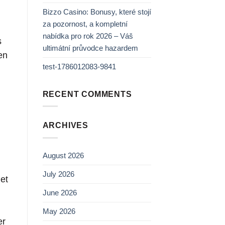
Bizzo Casino: Bonusy, které stojí
za pozornost, a kompletní
nabídka pro rok 2026 – Váš
s
ultimátní průvodce hazardem
en
test-1786012083-9841
RECENT COMMENTS
ARCHIVES
August 2026
July 2026
het
June 2026
May 2026
er