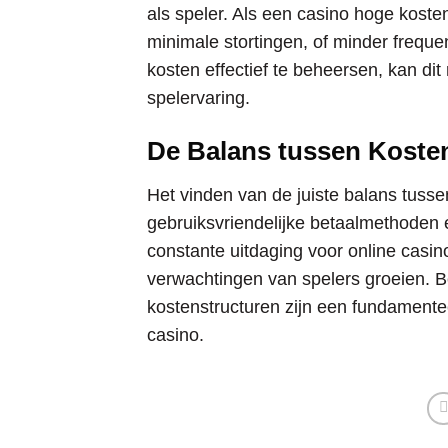
als speler. Als een casino hoge koste
minimale stortingen, of minder frequ
kosten effectief te beheersen, kan di
spelervaring.
De Balans tussen Kosten
Het vinden van de juiste balans tuss
gebruiksvriendelijke betaalmethoden 
constante uitdaging voor online casin
verwachtingen van spelers groeien. Be
kostenstructuren zijn een fundamente
casino.