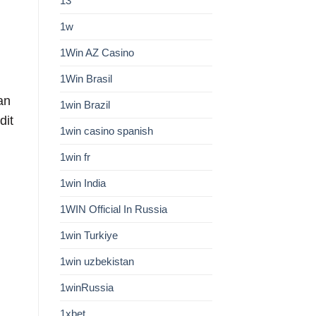
13
1w
1Win AZ Casino
1Win Brasil
an
1win Brazil
dit
1win casino spanish
1win fr
1win India
1WIN Official In Russia
1win Turkiye
1win uzbekistan
1winRussia
1xbet