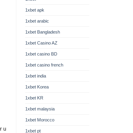
1xbet apk
1xbet arabic
1xbet Bangladesh
1xbet Casino AZ
1xbet casino BD
1xbet casino french
1xbet india
1xbet Korea
1xbet KR
1xbet malaysia
1xbet Morocco
r u
1xbet pt