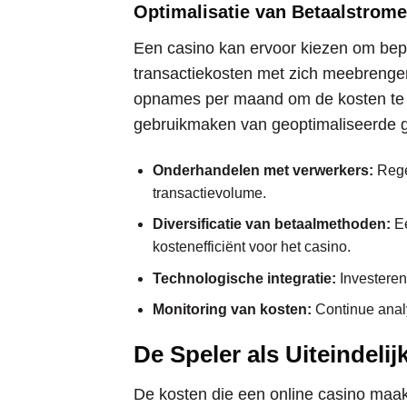
Optimalisatie van Betaalstrom
Een casino kan ervoor kiezen om bep
transactiekosten met zich meebrengen, 
opnames per maand om de kosten te d
gebruikmaken van geoptimaliseerde g
Onderhandelen met verwerkers:
Rege
transactievolume.
Diversificatie van betaalmethoden:
Ee
kostenefficiënt voor het casino.
Technologische integratie:
Investeren
Monitoring van kosten:
Continue analy
De Speler als Uiteindeli
De kosten die een online casino maak