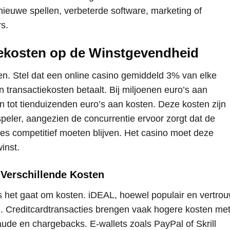
 nieuwe spellen, verbeterde software, marketing of
s.
iekosten op de Winstgevendheid
en. Stel dat een online casino gemiddeld 3% van elke
n transactiekosten betaalt. Bij miljoenen euro’s aan
n tot tienduizenden euro’s aan kosten. Deze kosten zijn
speler, aangezien de concurrentie ervoor zorgt dat de
ges competitief moeten blijven. Het casino moet deze
inst.
 Verschillende Kosten
als het gaat om kosten. iDEAL, hoewel populair en vertro
en. Creditcardtransacties brengen vaak hogere kosten me
aude en chargebacks. E-wallets zoals PayPal of Skrill