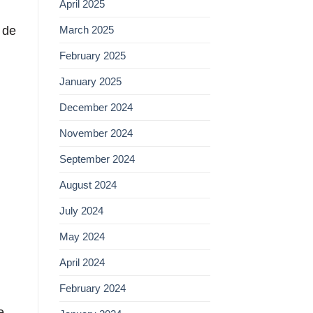
April 2025
March 2025
 de
February 2025
January 2025
December 2024
November 2024
September 2024
August 2024
July 2024
May 2024
April 2024
February 2024
e