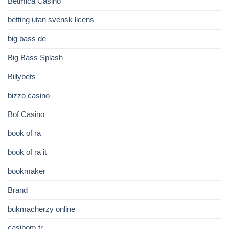
Betmica Casino
betting utan svensk licens
big bass de
Big Bass Splash
Billybets
bizzo casino
Bof Casino
book of ra
book of ra it
bookmaker
Brand
bukmacherzy online
casibom tr