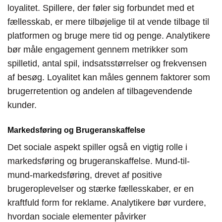
loyalitet. Spillere, der føler sig forbundet med et
fællesskab, er mere tilbøjelige til at vende tilbage til
platformen og bruge mere tid og penge. Analytikere
bør måle engagement gennem metrikker som
spilletid, antal spil, indsatsstørrelser og frekvensen
af besøg. Loyalitet kan måles gennem faktorer som
brugerretention og andelen af tilbagevendende
kunder.
Markedsføring og Brugeranskaffelse
Det sociale aspekt spiller også en vigtig rolle i
markedsføring og brugeranskaffelse. Mund-til-
mund-markedsføring, drevet af positive
brugeroplevelser og stærke fællesskaber, er en
kraftfuld form for reklame. Analytikere bør vurdere,
hvordan sociale elementer påvirker