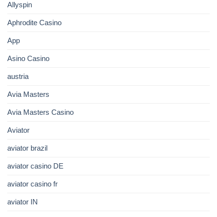
Allyspin
Aphrodite Casino
App
Asino Casino
austria
Avia Masters
Avia Masters Casino
Aviator
aviator brazil
aviator casino DE
aviator casino fr
aviator IN