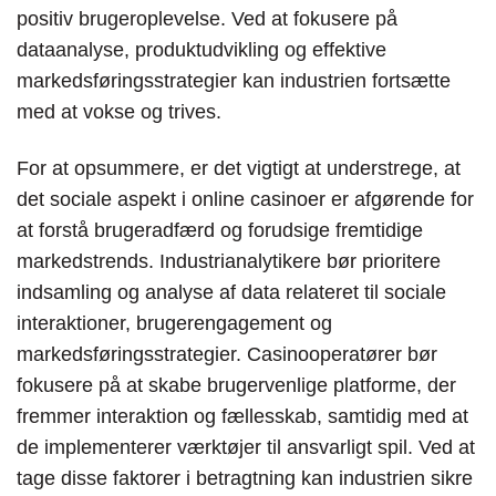
positiv brugeroplevelse. Ved at fokusere på
dataanalyse, produktudvikling og effektive
markedsføringsstrategier kan industrien fortsætte
med at vokse og trives.
For at opsummere, er det vigtigt at understrege, at
det sociale aspekt i online casinoer er afgørende for
at forstå brugeradfærd og forudsige fremtidige
markedstrends. Industrianalytikere bør prioritere
indsamling og analyse af data relateret til sociale
interaktioner, brugerengagement og
markedsføringsstrategier. Casinooperatører bør
fokusere på at skabe brugervenlige platforme, der
fremmer interaktion og fællesskab, samtidig med at
de implementerer værktøjer til ansvarligt spil. Ved at
tage disse faktorer i betragtning kan industrien sikre