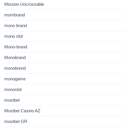
Mission Uncrossable
mombrand
mono brand
mono slot
Mono-brand
Monobrand
monobrend
monogame
monoslot
mostbet
Mostbet Casino AZ
mostbet GR