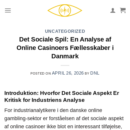
Skip
to
content
UNCATEGORIZED
Det Sociale Spil: En Analyse af
Online Casinoers Fællesskaber i
Danmark
APRIL 26, 2026
DNL
POSTED ON
BY
Introduktion: Hvorfor Det Sociale Aspekt Er
Kritisk for Industriens Analyse
For industrianalytikere i den danske online
gambling-sektor er forståelsen af det sociale aspekt
af online casinoer ikke blot en interessant tilføjelse,