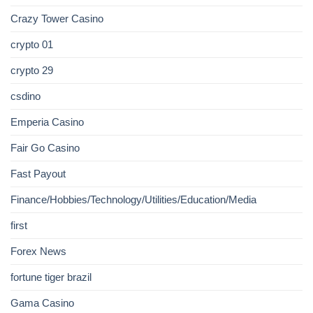
Crazy Tower Сasino
crypto 01
crypto 29
csdino
Emperia Casino
Fair Go Casino
Fast Payout
Finance/Hobbies/Technology/Utilities/Education/Media
first
Forex News
fortune tiger brazil
Gama Casino