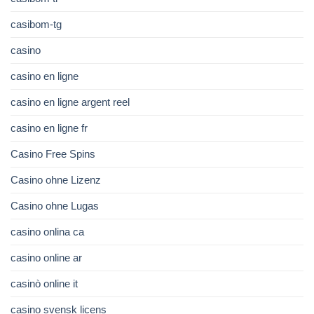
casibom-tg
casino
casino en ligne
casino en ligne argent reel
casino en ligne fr
Casino Free Spins
Casino ohne Lizenz
Casino ohne Lugas
casino onlina ca
casino online ar
casinò online it
casino svensk licens