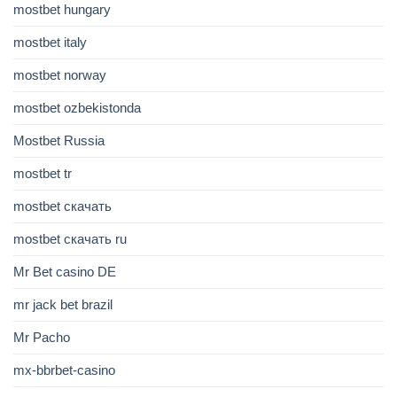
mostbet hungary
mostbet italy
mostbet norway
mostbet ozbekistonda
Mostbet Russia
mostbet tr
mostbet скачать
mostbet скачать ru
Mr Bet casino DE
mr jack bet brazil
Mr Pacho
mx-bbrbet-casino