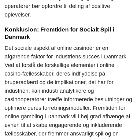
operatører bør opfordre til deling af positive
oplevelser.
Konklusion: Fremtiden for Socialt Spil i
Danmark
Det sociale aspekt af online casinoer er en
afgørende faktor for industriens succes i Danmark.
Ved at forstå de forskellige elementer i online
casino-fællesskaber, deres indflydelse på
brugeradfærd og de implikationer, det har for
industrien, kan industrianalytikere og
casinooperatører træffe informerede beslutninger og
optimere deres forretningsmodeller. Fremtiden for
online gambling i Danmark vil i høj grad afhænge af
evnen til at skabe engagerende og inkluderende
fællesskaber, der fremmer ansvarligt spil og en