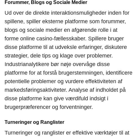
Forummer, Blogs og Sociale Medier
Ud over de direkte interaktionsmuligheder inden for
spillene, spiller eksterne platforme som forummer,
blogs og sociale medier en afgørende rolle i at
forme online casino-fællesskaber. Spillere bruger
disse platforme til at udveksle erfaringer, diskutere
strategier, dele tips og klage over problemer.
Industrianalytikere bør nøje overvåge disse
platforme for at forstå brugerstemningen, identificere
potentielle problemer og vurdere effektiviteten af
markedsføringsaktiviteter. Analyse af indholdet på
disse platforme kan give værdifuld indsigt i
brugerpræferencer og forventninger.
Turneringer og Ranglister
Turneringer og ranglister er effektive værktøjer til at