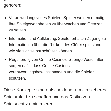
gehören:
Verantwortungsvolles Spielen: Spieler werden ermutigt,
ihre Spielgewohnheiten zu überwachen und Grenzen
zu setzen.
Information und Aufklärung: Spieler erhalten Zugang zu
Informationen über die Risiken des Glücksspiels und
wie sie sich selbst schützen können.
Regulierung von Online-Casinos: Strenge Vorschriften
sorgen dafür, dass Online-Casinos
verantwortungsbewusst handeln und die Spieler
schützen.
Diese Konzepte sind entscheidend, um ein sicheres
Spielumfeld zu schaffen und das Risiko von
Spielsucht zu minimieren.