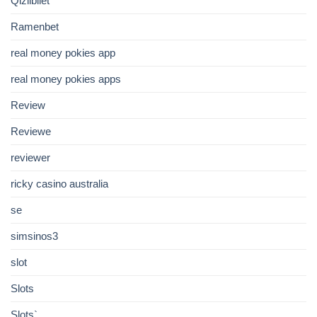
Qizilbilet
Ramenbet
real money pokies app
real money pokies apps
Review
Reviewe
reviewer
ricky casino australia
se
simsinos3
slot
Slots
Slots`