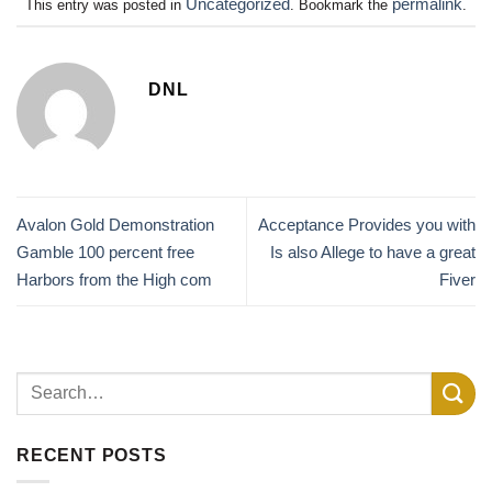
Uncategorized
permalink
This entry was posted in
. Bookmark the
.
DNL
Avalon Gold Demonstration
Acceptance Provides you with
Gamble 100 percent free
Is also Allege to have a great
Harbors from the High com
Fiver
RECENT POSTS