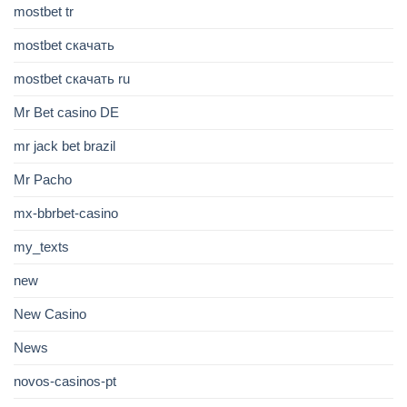
mostbet tr
mostbet скачать
mostbet скачать ru
Mr Bet casino DE
mr jack bet brazil
Mr Pacho
mx-bbrbet-casino
my_texts
new
New Casino
News
novos-casinos-pt