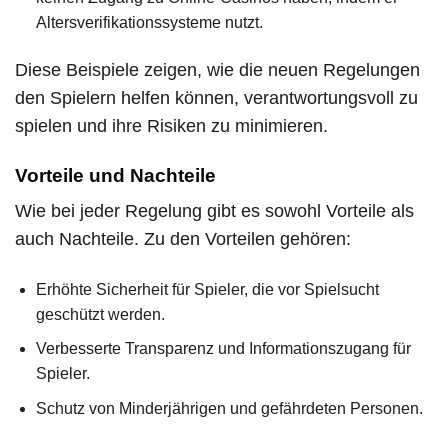
Altersverifikationssysteme nutzt.
Diese Beispiele zeigen, wie die neuen Regelungen
den Spielern helfen können, verantwortungsvoll zu
spielen und ihre Risiken zu minimieren.
Vorteile und Nachteile
Wie bei jeder Regelung gibt es sowohl Vorteile als
auch Nachteile. Zu den Vorteilen gehören:
Erhöhte Sicherheit für Spieler, die vor Spielsucht
geschützt werden.
Verbesserte Transparenz und Informationszugang für
Spieler.
Schutz von Minderjährigen und gefährdeten Personen.