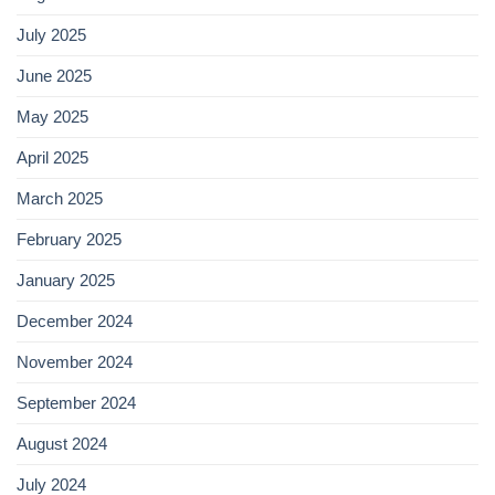
July 2025
June 2025
May 2025
April 2025
March 2025
February 2025
January 2025
December 2024
November 2024
September 2024
August 2024
July 2024