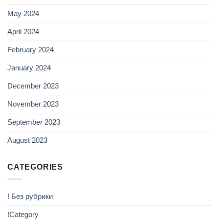
May 2024
April 2024
February 2024
January 2024
December 2023
November 2023
September 2023
August 2023
CATEGORIES
! Без рубрики
!Category