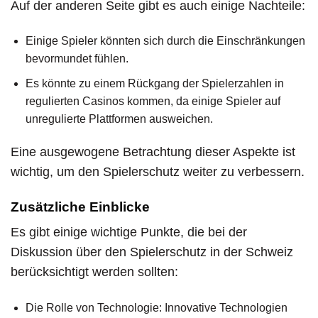
Auf der anderen Seite gibt es auch einige Nachteile:
Einige Spieler könnten sich durch die Einschränkungen
bevormundet fühlen.
Es könnte zu einem Rückgang der Spielerzahlen in
regulierten Casinos kommen, da einige Spieler auf
unregulierte Plattformen ausweichen.
Eine ausgewogene Betrachtung dieser Aspekte ist
wichtig, um den Spielerschutz weiter zu verbessern.
Zusätzliche Einblicke
Es gibt einige wichtige Punkte, die bei der
Diskussion über den Spielerschutz in der Schweiz
berücksichtigt werden sollten:
Die Rolle von Technologie: Innovative Technologien