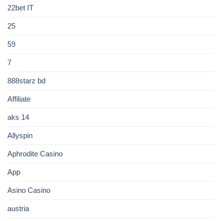
22bet IT
25
59
7
888starz bd
Affiliate
aks 14
Allyspin
Aphrodite Casino
App
Asino Casino
austria