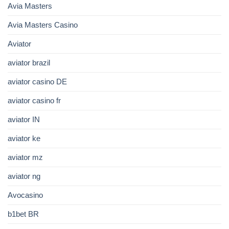
Avia Masters
Avia Masters Casino
Aviator
aviator brazil
aviator casino DE
aviator casino fr
aviator IN
aviator ke
aviator mz
aviator ng
Avocasino
b1bet BR