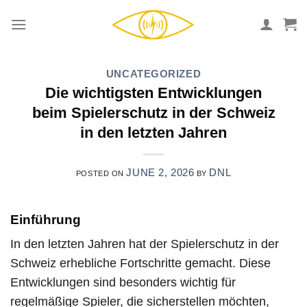
Skip
to
content
UNCATEGORIZED
Die wichtigsten Entwicklungen
beim Spielerschutz in der Schweiz
in den letzten Jahren
JUNE 2, 2026
DNL
POSTED ON
BY
Einführung
In den letzten Jahren hat der Spielerschutz in der
Schweiz erhebliche Fortschritte gemacht. Diese
Entwicklungen sind besonders wichtig für
regelmäßige Spieler, die sicherstellen möchten,