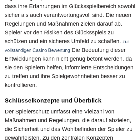
dass ihre Erfahrungen im Glücksspielbereich sowohl
sicher als auch verantwortungsvoll sind. Die neuen
Regelungen und Maßnahmen zielen darauf ab,
Spieler vor den Risiken des Glücksspiels zu
schützen und ein sicheres Umfeld zu schaffen.
zur
Die Bedeutung dieser
vollständigen Casino Bewertung
Entwicklungen kann nicht genug betont werden, da
sie den Spielern helfen, informierte Entscheidungen
zu treffen und ihre Spielgewohnheiten besser zu
kontrollieren.
Schlüsselkonzepte und Überblick
Der Spielerschutz umfasst eine Vielzahl von
Maßnahmen und Regelungen, die darauf abzielen,
die Sicherheit und das Wohlbefinden der Spieler zu
gewährleisten. Zu den zentralen Konzepten