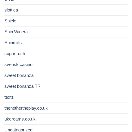
slottica
Spiele
Spin Winera
Spinmills
sugar rush
svensk casino
sweet bonanza
sweet bonanza TR
texts
thenethertheplay.co.uk
ukcreams.co.uk
Uncategorized