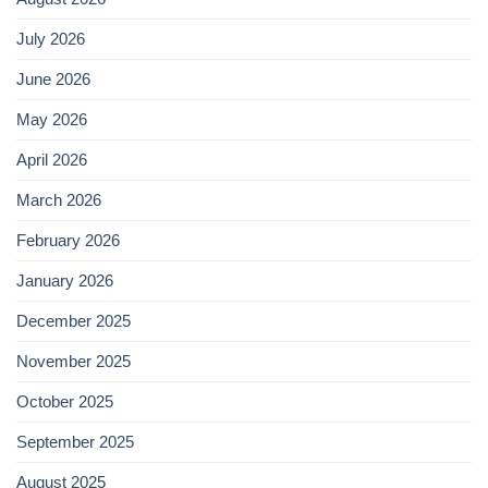
July 2026
June 2026
May 2026
April 2026
March 2026
February 2026
January 2026
December 2025
November 2025
October 2025
September 2025
August 2025