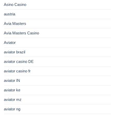
Asino Casino
austria
Avia Masters
Avia Masters Casino
Aviator
aviator brazil
aviator casino DE
aviator casino fr
aviator IN
aviator ke
aviator mz
aviator ng