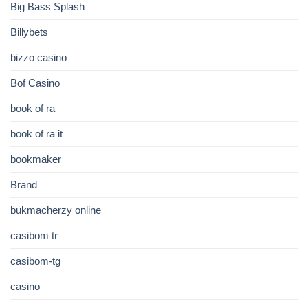
Big Bass Splash
Billybets
bizzo casino
Bof Casino
book of ra
book of ra it
bookmaker
Brand
bukmacherzy online
casibom tr
casibom-tg
casino