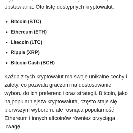
obstawiania. Oto listę dostępnych kryptowalut:
Bitcoin (BTC)
Ethereum (ETH)
Litecoin (LTC)
Ripple (XRP)
Bitcoin Cash (BCH)
Każda z tych kryptowalut ma swoje unikalne cechy i
zalety, co pozwala graczom na dostosowanie
wyboru do ich preferencji oraz strategii. Bitcoin, jako
najpopularniejsza kryptowaluta, często staje się
pierwszym wyborem, ale rosnąca popularność
Ethereum i innych altcoinów również przyciąga
uwagę.