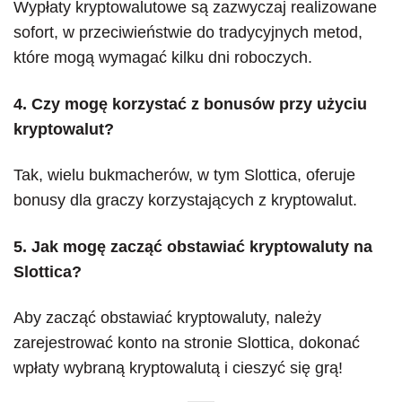
Wypłaty kryptowalutowe są zazwyczaj realizowane
sofort, w przeciwieństwie do tradycyjnych metod,
które mogą wymagać kilku dni roboczych.
4. Czy mogę korzystać z bonusów przy użyciu
kryptowalut?
Tak, wielu bukmacherów, w tym Slottica, oferuje
bonusy dla graczy korzystających z kryptowalut.
5. Jak mogę zacząć obstawiać kryptowaluty na
Slottica?
Aby zacząć obstawiać kryptowaluty, należy
zarejestrować konto na stronie Slottica, dokonać
wpłaty wybraną kryptowalutą i cieszyć się grą!