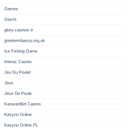
Games
Giochi
glory-casinos tr
greekembassy.org.uk
Ice Fishing Game
Interac Casino
Jeu Du Poulet
Jeux
Jeux De Poule
KaravanBet Casino
Kasyno Online
Kasyno Online PL