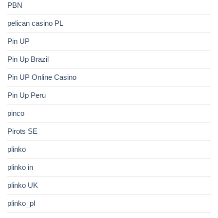
PBN
pelican casino PL
Pin UP
Pin Up Brazil
Pin UP Online Casino
Pin Up Peru
pinco
Pirots SE
plinko
plinko in
plinko UK
plinko_pl