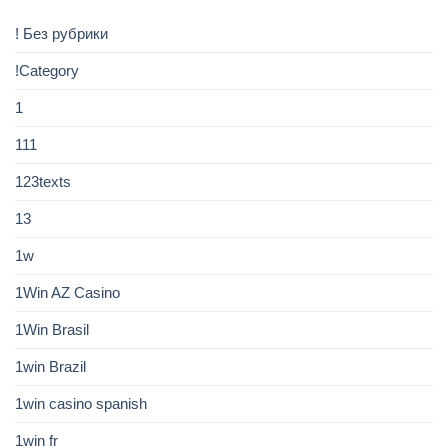
! Без рубрики
!Category
1
111
123texts
13
1w
1Win AZ Casino
1Win Brasil
1win Brazil
1win casino spanish
1win fr