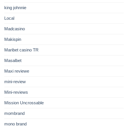
king johnnie
Local
Madcasino
Makispin
Maribet casino TR
Masalbet
Maxi reviewe
mini-review
Mini-reviews
Mission Uncrossable
mombrand
mono brand