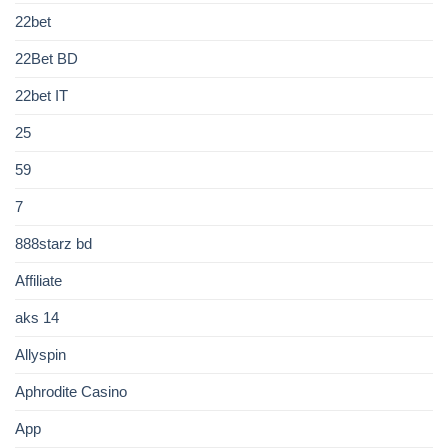
22bet
22Bet BD
22bet IT
25
59
7
888starz bd
Affiliate
aks 14
Allyspin
Aphrodite Casino
App