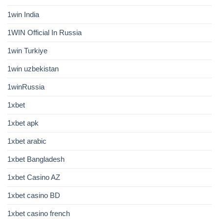
1win India
1WIN Official In Russia
1win Turkiye
1win uzbekistan
1winRussia
1xbet
1xbet apk
1xbet arabic
1xbet Bangladesh
1xbet Casino AZ
1xbet casino BD
1xbet casino french