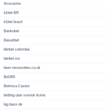
Avocasino
b1bet BR
b1bet brazil
Bankobet
Basaribet
bbrbet colombia
bbrbet mx
beer-necessities.co.uk
Bet365
Betmica Casino
betting utan svensk licens
big bass de