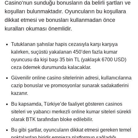
Casino’nun sunduğu bonusların da belirli şartları ve
koşulları bulunmaktadır. Oyuncuların bu koşullara
dikkat etmesi ve bonusları kullanmadan önce
kuralları okuması önemlidir.
Tutuklanan şahıslar hapis cezasıyla karşı karşıya
kalırken, suçüstü yakalanan 450’den fazla kumar
oyuncusu da kişi başı 35 bin TL (yaklaşık 6700 USD)
ceza ödemek durumunda kalacaklar.
Güvenilir online casino sitelerinin adresi, kullanıcılarına
cazip bonuslar ve promosyonlar sunarak sadakatlerini
kazanır.
Bu kapsamda, Türkiye’de faaliyet gösteren casinos
siteleri ve yabancı merkezli online kumar siteleri sürekli
olarak BTK tarafından bloke edilebilir.
Bu gibi şartlar, oyuncuların dikkat etmesi gereken temel
noktalardan biridir empieza platformun sağladığı