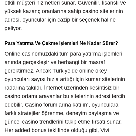
etkili müşteri hizmetleri sunar. Güvenilir, lisanslı ve
yüksek kazanç oranlarına sahip casino sitelerinin
adresi, oyuncular için cazip bir seçenek haline
geliyor.
Para Yatırma Ve Çekme Işlemleri Ne Kadar Sürer?
Online casinomuzdaki tüm para yatırma işlemleri
anında gerçekleşir ve herhangi bir masraf
gerektirmez. Ancak Türkiye’de online okey
oyuncuları sayısı hızla arttığı için kumar sitelerinin
radarına takıldı. İnternet üzerinden kesintisiz bir
casino ortamı arayanlar bu sitelerinin adresi tercih
edebilir. Casino forumlarına katılım, oyunculara
farklı stratejiler öğrenme, deneyim paylaşma ve
güncel casino trendlerini takip etme fırsatı sunar.
Her added bonus teklifinde olduğu gibi, Vivi