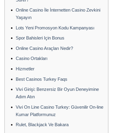
Online Casino İle İnternetten Casino Zevkini
Yaşayın
Lots Yeni Promosyon Kodu Kampanyası
Spor Bahisleri Için Bonus
Online Casino Araçları Nedir?
Casino Ortakları
Hizmetler
Best Casinos Turkey Faqs
Vivi Girişi: Benzersiz Bir Oyun Deneyimine
Adım Atın
Vivi On Line Casino Turkey: Güvenilir On-line
Kumar Platformunuz
Rulet, Blackjack Ve Bakara