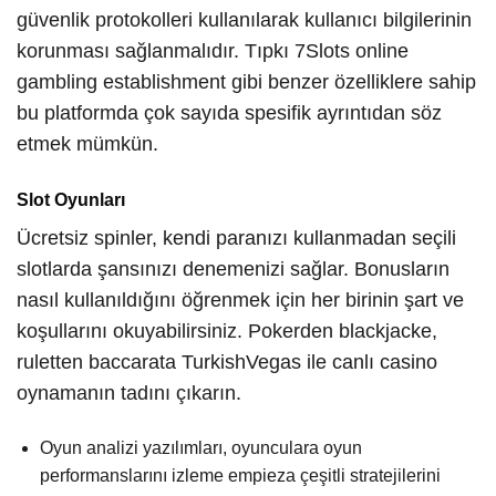
güvenlik protokolleri kullanılarak kullanıcı bilgilerinin
korunması sağlanmalıdır. Tıpkı 7Slots online
gambling establishment gibi benzer özelliklere sahip
bu platformda çok sayıda spesifik ayrıntıdan söz
etmek mümkün.
Slot Oyunları
Ücretsiz spinler, kendi paranızı kullanmadan seçili
slotlarda şansınızı denemenizi sağlar. Bonusların
nasıl kullanıldığını öğrenmek için her birinin şart ve
koşullarını okuyabilirsiniz. Pokerden blackjacke,
ruletten baccarata TurkishVegas ile canlı casino
oynamanın tadını çıkarın.
Oyun analizi yazılımları, oyunculara oyun
performanslarını izleme empieza çeşitli stratejilerini