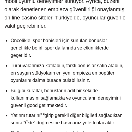
mobil uyumlu deneyimler sunuyor. Ayrıca, düzenli
olarak denetlenen empieza güvenilirliği onaylanmış
on line casino siteleri Türkiye‘de, oyuncular güvenle
vakit geçirebilirler.
Öncelikle, spor bahisleri için sunulan bonuslar
genellikle belirli spor dallarında ve etkinliklerde
geçerlidir.
Turnuvalarımıza katılabilir, farklı bonuslar satın alabilir,
en saygın stüdyoların en yeni empieza en popüler
oyunlarını daima burada bulabilirsiniz.
Bu gibi kurallar, bonusların adil bir şekilde
kullanılmasını sağlamakta ve oyuncuların deneyimini
güvenli good getirmektedir.
Yatırım tutarını” “girip gerekli diğer bilgileri sağladıktan
sonra “Öde” düğmesine basmanız yeterli olacaktır.