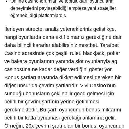
Online casino forumları ve toplulukları, oyuncuların
deneyimlerini paylaşabildiği empieza yeni stratejiler
öğrenebildiği platformlardır.
İlerleyen süreçte, analiz yetenekleriniz geliştikçe,
hangi oyunlarda daha aktif olmanız gerektiğine dair
daha bilinçli kararlar alabilirsiniz mostbet. Tarafbet
Casino adresinde çok çeşitli rulet, blackjack, poker
ve bakara oyunlarının yanında slot oyunlarıyla ag
casinosuna ne kadar değer verdiğini gösteriyor.
Bonus şartları arasında dikkat edilmesi gereken bir
diğer unsur da çevrim şartlarıdır. Vivi Casino’nun
sunduğu bonusların çekilebilir good gelmesi için
belirli bir çevrim şartının yerine getirilmesi
gerekmektedir. Bu şart, oyuncunun bonus miktarını
belirli bir katla oynaması gerektiği anlamına gelir.
Örneğin, 20x çevrim şartı olan bir bonus, oyuncunun