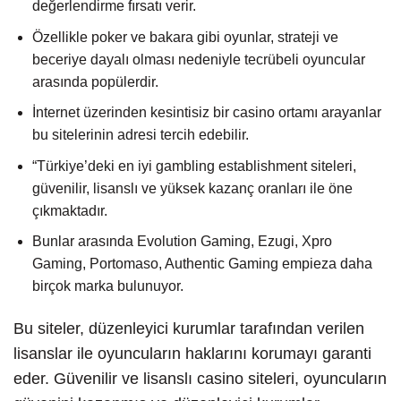
değerlendirme fırsatı verir.
Özellikle poker ve bakara gibi oyunlar, strateji ve
beceriye dayalı olması nedeniyle tecrübeli oyuncular
arasında popülerdir.
İnternet üzerinden kesintisiz bir casino ortamı arayanlar
bu sitelerinin adresi tercih edebilir.
“Türkiye’deki en iyi gambling establishment siteleri,
güvenilir, lisanslı ve yüksek kazanç oranları ile öne
çıkmaktadır.
Bunlar arasında Evolution Gaming, Ezugi, Xpro
Gaming, Portomaso, Authentic Gaming empieza daha
birçok marka bulunuyor.
Bu siteler, düzenleyici kurumlar tarafından verilen
lisanslar ile oyuncuların haklarını korumayı garanti
eder. Güvenilir ve lisanslı casino siteleri, oyuncuların