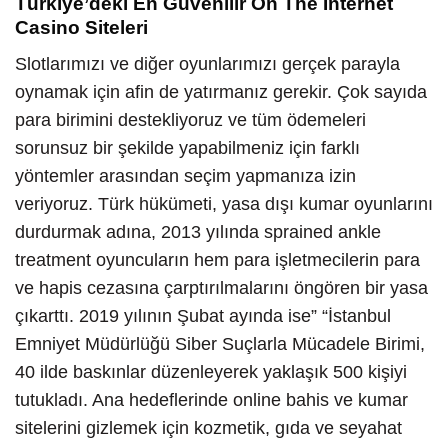
Türkiye’deki En Güvenilir On The Internet
Casino Siteleri
Slotlarımızı ve diğer oyunlarımızı gerçek parayla
oynamak için afin de yatırmanız gerekir. Çok sayıda
para birimini destekliyoruz ve tüm ödemeleri
sorunsuz bir şekilde yapabilmeniz için farklı
yöntemler arasından seçim yapmanıza izin
veriyoruz. Türk hükümeti, yasa dışı kumar oyunlarını
durdurmak adına, 2013 yılında sprained ankle
treatment oyuncuların hem para işletmecilerin para
ve hapis cezasına çarptırılmalarını öngören bir yasa
çıkarttı. 2019 yılının Şubat ayında ise” “İstanbul
Emniyet Müdürlüğü Siber Suçlarla Mücadele Birimi,
40 ilde baskınlar düzenleyerek yaklaşık 500 kişiyi
tutukladı. Ana hedeflerinde online bahis ve kumar
sitelerini gizlemek için kozmetik, gıda ve seyahat