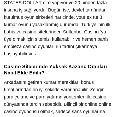
STATES DOLLAR ciro yapıyor ve 20 binden fazla
insana iş sağlıyordu. Bugün ise, devlet tarafından
kurulmuş oyun şirketleri haricinde, your ex türlü
kumar oyunu yasaklanmış durumda. Türkiye’ nin ilk
bahis ve casino sitelerinden Sultanbet Casino ‘ya
üye olmak için sitemizi kullanabilir ve hemen bahis
empieza casino oyunlarının tadını çıkarmaya
başlayabilirsiniz.
Casino Sitelerinde Yüksek Kazanç Oranları
Nasıl Elde Edilir?
Arkadaşını getiren kumar meraklıları bonus
fırsatlarından en iyi şekilde yararlanabilir. Zengin
para çekme ve para yatırma yöntemleri ile casino
dünyasında tercih sebebidir. Bilinçli bir online online
casino oyuncusu olmak, sadece şans oyunlarına