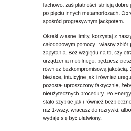
fachowo, zaś płatności istnieją dobre
po pięciu innych metamorfozach. Opró
spośród progresywnym jackpotem.
Określ własne limity, korzystaj z na
całodobowym pomocy –własny zbiór p
zapytania. Bez względu na to, czy ot
urządzenia mobilnego, będziesz cies
również bezkompromisową jakością. 
bieżące, intuicyjne jak i również ure
pozostał uproszczony faktycznie, żeb
nieużytecznych procedury. Po Energy C
stało szybkie jak i również bezpieczn
raz 1-wszy, wracasz do rozrywki, alb
wydaje się być ułatwiony.