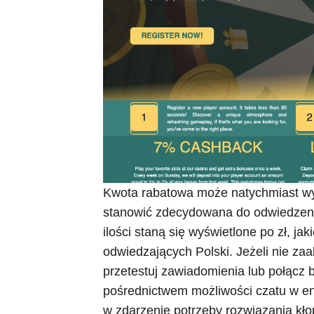
Kwota rabatowa może natychmiast wys
stanowić zdecydowana do odwiedzenia
ilości staną się wyświetlone po zł, j
odwiedzających Polski. Jeżeli nie z
przetestuj zawiadomienia lub połąc
pośrednictwem możliwości czatu w en
w zdarzenie potrzeby rozwiązania kło