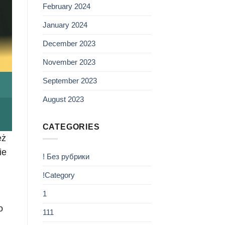
February 2024
January 2024
December 2023
November 2023
September 2023
August 2023
CATEGORIES
eż
ie
! Без рубрики
!Category
1
o
111