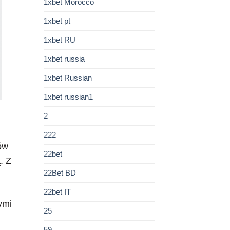
1xbet Morocco
1xbet pt
1xbet RU
1xbet russia
1xbet Russian
1xbet russian1
2
222
ów
22bet
. Z
22Bet BD
22bet IT
ymi
25
59