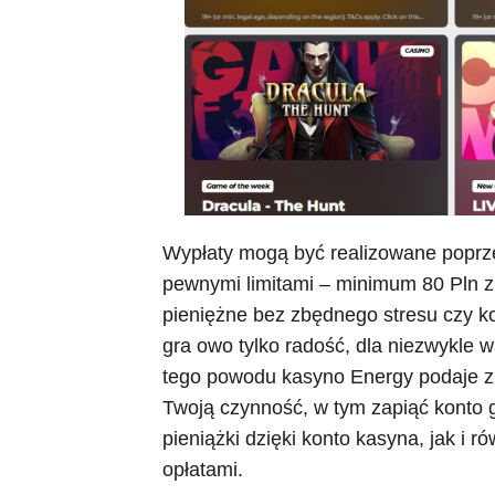
Wypłaty mogą być realizowane poprze
pewnymi limitami – minimum 80 Pln zb
pieniężne bez zbędnego stresu czy ko
gra owo tylko radość, dla niezwykle 
tego powodu kasyno Energy podaje zb
Twoją czynność, w tym zapiąć konto 
pieniążki dzięki konto kasyna, jak i 
opłatami.