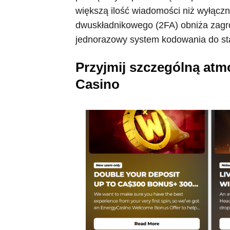
większą ilość wiadomości niż wyłączn
dwuskładnikowego (2FA) obniża zagro
jednorazowy system kodowania do st
Przyjmij szczególną atm
Casino