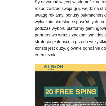
By otrzymać więcej wiadomości na tema
rozporządzać swoją grą, wejdź na st
uwagę reklamy, bonusy bukmacherski
wyłącznie określone spośród tych prop
podczas wyboru platformy gamingowe
partnerstwo wraz z znakomitymi dost
strategie płatności, a przede wszystk
konsol jest duży, głównie odnośnie d
energicznie.