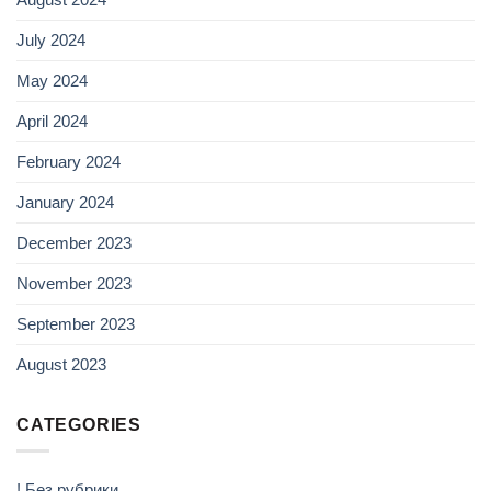
July 2024
May 2024
April 2024
February 2024
January 2024
December 2023
November 2023
September 2023
August 2023
CATEGORIES
! Без рубрики