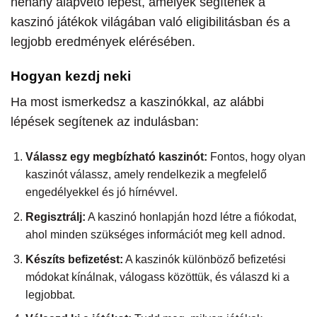
néhány alapvető lépést, amelyek segítenek a
kaszinó játékok világában való eligibilitásban és a
legjobb eredmények elérésében.
Hogyan kezdj neki
Ha most ismerkedsz a kaszinókkal, az alábbi
lépések segítenek az indulásban:
Válassz egy megbízható kaszinót:
Fontos, hogy olyan
kaszinót válassz, amely rendelkezik a megfelelő
engedélyekkel és jó hírnévvel.
Regisztrálj:
A kaszinó honlapján hozd létre a fiókodat,
ahol minden szükséges információt meg kell adnod.
Készíts befizetést:
A kaszinók különböző befizetési
módokat kínálnak, válogass közöttük, és válaszd ki a
legjobbat.