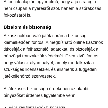
A fentiek alapján egyértelmű, hogy a jó stratégia
nem csupán a nyerésről szól, hanem a szórakozás
fokozásáról is.
Bizalom és biztonság
A kaszinókban való játék során a biztonság
kiemelkedően fontos. A megbízható online kaszinók
titkosítják a felhasználói adatokat, és biztosítják a
pénzügyi tranzakciók védelmét. Ezen kívül fontos,
hogy válassz olyan helyet, amely rendelkezik a
szükséges licenszekkel, és elismerik a független
játékellenőrző szervezetek.
A játékosok biztonsága érdekében az alábbi
tényezőket érdemes figyelembe venni:
Pénzügyi tranzakciók biztonsága