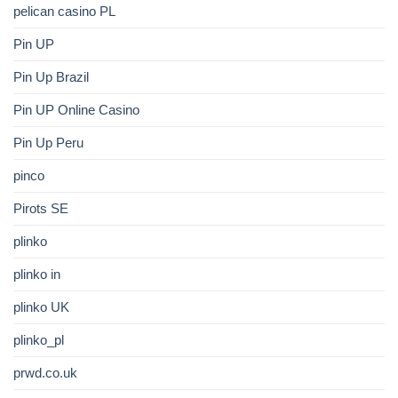
pelican casino PL
Pin UP
Pin Up Brazil
Pin UP Online Casino
Pin Up Peru
pinco
Pirots SE
plinko
plinko in
plinko UK
plinko_pl
prwd.co.uk