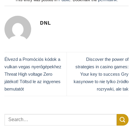
DNL
Élvezd a Promóciós kódok a
Discover the power of
vulkan vegas nyerőgépekhez
strategies in casino games:
Threat High voltage Zero
Your key to success Gry
játékot! Töltsd le az ingyenes
kasynowe to nie tylko źródło
bemutatót
rozrywki, ale tak