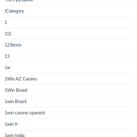
!Category
1
111
123texts
13
1w
1Win AZ Casino
1Win Brasil
1win Brazil
1win casino spanish
1win fr
1win India