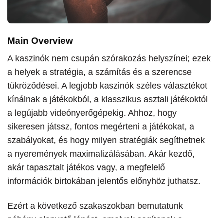
Main Overview
A kaszinók nem csupán szórakozás helyszínei; ezek
a helyek a stratégia, a számítás és a szerencse
tükröződései. A legjobb kaszinók széles választékot
kínálnak a játékokból, a klasszikus asztali játékoktól
a legújabb videónyerőgépekig. Ahhoz, hogy
sikeresen játssz, fontos megérteni a játékokat, a
szabályokat, és hogy milyen stratégiák segíthetnek
a nyeremények maximalizálásában. Akár kezdő,
akár tapasztalt játékos vagy, a megfelelő
információk birtokában jelentős előnyhöz juthatsz.
Ezért a következő szakaszokban bemutatunk