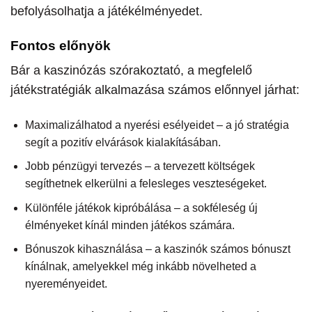
befolyásolhatja a játékélményedet.
Fontos előnyök
Bár a kaszinózás szórakoztató, a megfelelő
játékstratégiák alkalmazása számos előnnyel járhat:
Maximalizálhatod a nyerési esélyeidet – a jó stratégia
segít a pozitív elvárások kialakításában.
Jobb pénzügyi tervezés – a tervezett költségek
segíthetnek elkerülni a felesleges veszteségeket.
Különféle játékok kipróbálása – a sokféleség új
élményeket kínál minden játékos számára.
Bónuszok kihasználása – a kaszinók számos bónuszt
kínálnak, amelyekkel még inkább növelheted a
nyereményeidet.