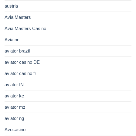
austria
Avia Masters
Avia Masters Casino
Aviator
aviator brazil
aviator casino DE
aviator casino fr
aviator IN
aviator ke
aviator mz
aviator ng
Avocasino