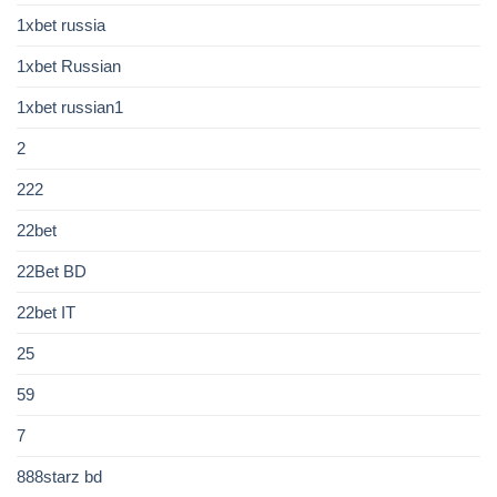
1xbet russia
1xbet Russian
1xbet russian1
2
222
22bet
22Bet BD
22bet IT
25
59
7
888starz bd