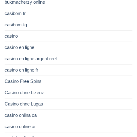
bukmacherzy online
casibom tr
casibom-tg
casino
casino en ligne
casino en ligne argent reel
casino en ligne fr
Casino Free Spins
Casino ohne Lizenz
Casino ohne Lugas
casino onlina ca
casino online ar