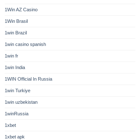
1Win AZ Casino
1Win Brasil
1win Brazil
1win casino spanish
1win fr
1win India
1WIN Official In Russia
1win Turkiye
1win uzbekistan
1winRussia
1xbet
1xbet apk