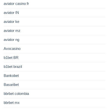
aviator casino fr
aviator IN
aviator ke
aviator mz
aviator ng
Avocasino
b1bet BR
b1bet brazil
Bankobet
Basaribet
bbrbet colombia
bbrbet mx