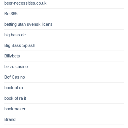
beer-necessities.co.uk
Bet365
betting utan svensk licens
big bass de
Big Bass Splash
Billybets
bizzo casino
Bof Casino
book of ra
book of ra it
bookmaker
Brand