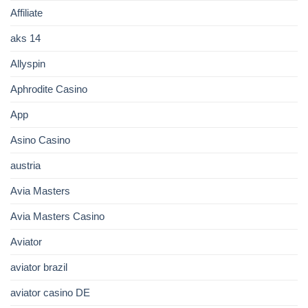
Affiliate
aks 14
Allyspin
Aphrodite Casino
App
Asino Casino
austria
Avia Masters
Avia Masters Casino
Aviator
aviator brazil
aviator casino DE