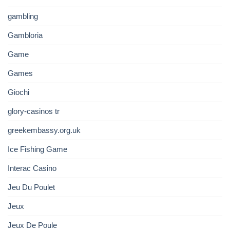
gambling
Gambloria
Game
Games
Giochi
glory-casinos tr
greekembassy.org.uk
Ice Fishing Game
Interac Casino
Jeu Du Poulet
Jeux
Jeux De Poule