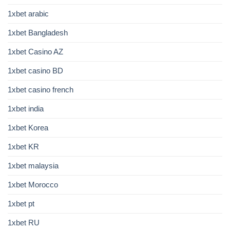
1xbet arabic
1xbet Bangladesh
1xbet Casino AZ
1xbet casino BD
1xbet casino french
1xbet india
1xbet Korea
1xbet KR
1xbet malaysia
1xbet Morocco
1xbet pt
1xbet RU