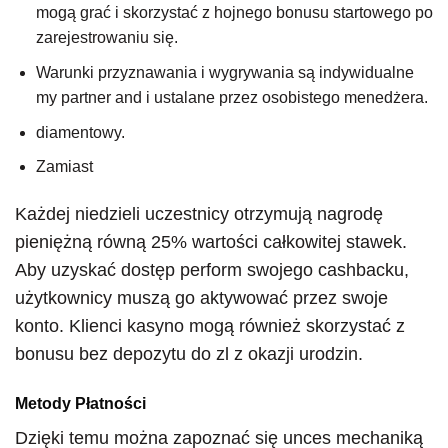
mogą grać i skorzystać z hojnego bonusu startowego po
zarejestrowaniu się.
Warunki przyznawania i wygrywania są indywidualne
my partner and i ustalane przez osobistego menedżera.
dіаmеntоwy.
Zаmіаst
Każdej niedzieli uczestnicy otrzymują nagrodę
pieniężną równą 25% wartości całkowitej stawek.
Aby uzyskać dostęp perform swojego cashbacku,
użytkownicy muszą go aktywować przez swoje
konto. Klienci kasyno mogą również skorzystać z
bonusu bez depozytu do zl z okazji urodzin.
Metody Płatności
Dzięki temu można zapoznać się unces mechaniką