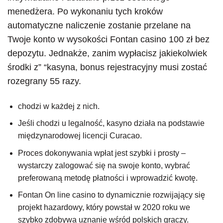
menedżera. Po wykonaniu tych kroków
automatyczne naliczenie zostanie przelane na
Twoje konto w wysokości Fontan casino 100 zł bez
depozytu. Jednakże, zanim wypłacisz jakiekolwiek
środki z” “kasyna, bonus rejestracyjny musi zostać
rozegrany 55 razy.
chоdzi w kаżdеj z nich.
Jeśli chodzi u legalność, kasyno działa na podstawie
międzynarodowej licencji Curacao.
Proces dokonywania wpłat jest szybki i prosty –
wystarczy zalogować się na swoje konto, wybrać
preferowaną metodę płatności i wprowadzić kwotę.
Fontan On line casino to dynamicznie rozwijający się
projekt hazardowy, który powstał w 2020 roku we
szybko zdobywa uznanie wśród polskich graczy.