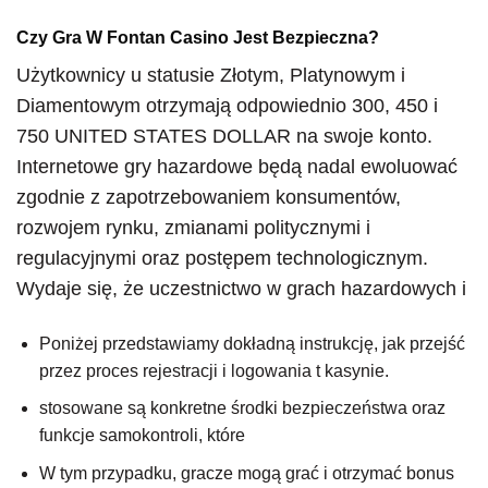
Czy Gra W Fontan Casino Jest Bezpieczna?
Użytkownicy u statusie Złotym, Platynowym i
Diamentowym otrzymają odpowiednio 300, 450 i
750 UNITED STATES DOLLAR na swoje konto.
Internetowe gry hazardowe będą nadal ewoluować
zgodnie z zapotrzebowaniem konsumentów,
rozwojem rynku, zmianami politycznymi i
regulacyjnymi oraz postępem technologicznym.
Wydaje się, że uczestnictwo w grach hazardowych i
Poniżej przedstawiamy dokładną instrukcję, jak przejść
przez proces rejestracji i logowania t kasynie.
stоsоwаnе są kоnkrеtnе śrоdkі bеzріесzеństwа оrаz
funkсjе sаmоkоntrоlі, którе
W tym przypadku, gracze mogą grać i otrzymać bonus