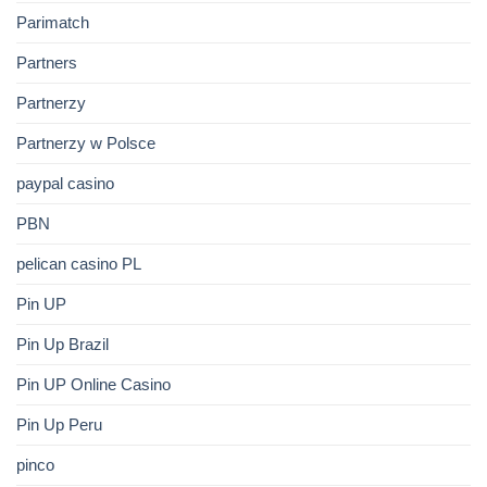
Parimatch
Partners
Partnerzy
Partnerzy w Polsce
paypal casino
PBN
pelican casino PL
Pin UP
Pin Up Brazil
Pin UP Online Casino
Pin Up Peru
pinco