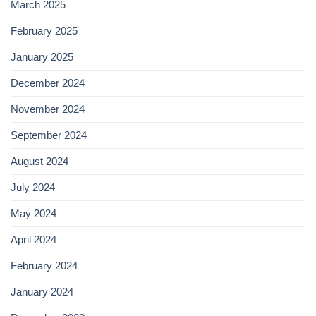
March 2025
February 2025
January 2025
December 2024
November 2024
September 2024
August 2024
July 2024
May 2024
April 2024
February 2024
January 2024