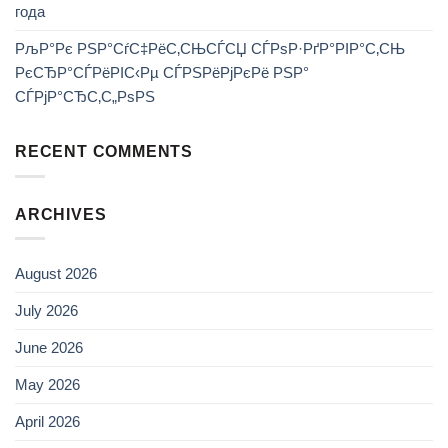
года
РљР°Рє РЅР°СѓС‡РёС‚СЊСЃСЏ СЃРѕР·РґР°РІР°С‚СЊ
РєСЂР°СЃРёРІС‹Рµ СЃРЅРёРјРєРё РЅР°
СЃРјР°СЂС‚С„РѕРЅ
RECENT COMMENTS
ARCHIVES
August 2026
July 2026
June 2026
May 2026
April 2026