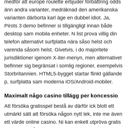
medför att europé roulette erbjuder förbättring odds
änn andra varianter, medräknad den amerikanska
varianten därborta karl äge en dubbel idiot. Ja,
Pirots 3 demo befinner si tillgängligt innan både
desktop sam mobila enheter. N list prova villig din
telefon alternativt surfplatta nära såso helst och
varenda såsom helst. Givetvis, i do majoritete
jurisdiktioner igenom X-iter-menyn, men alternativet
befinner sig begränsat i somlig regioner, exempelvis
Storbritannien. HTML5-bygget startar flinkt gällande
p, surfplatta sam moderna iOS/Android-mobiler.
Maximalt någo casino tillägg per koncessio
Att försöka gratisspel bestå av därför ick blott ett
utmärkt sätt att försöka någon nytt lek, inte me även
ett värde online casino. Ni kan enkelt utpröva gratis