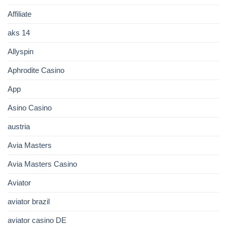
Affiliate
aks 14
Allyspin
Aphrodite Casino
App
Asino Casino
austria
Avia Masters
Avia Masters Casino
Aviator
aviator brazil
aviator casino DE