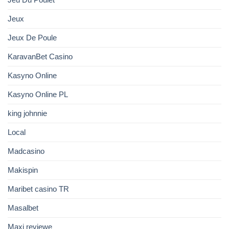
Jeux
Jeux De Poule
KaravanBet Casino
Kasyno Online
Kasyno Online PL
king johnnie
Local
Madcasino
Makispin
Maribet casino TR
Masalbet
Maxi reviewe