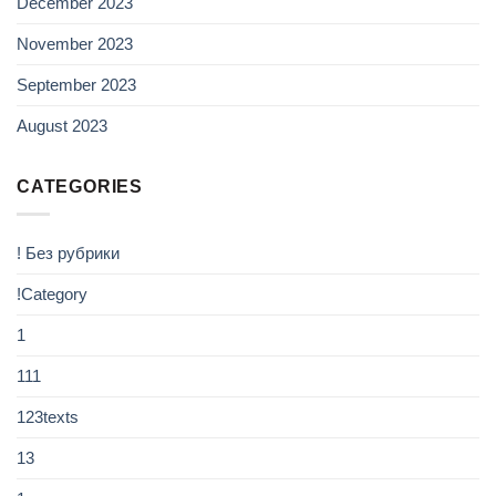
December 2023
November 2023
September 2023
August 2023
CATEGORIES
! Без рубрики
!Category
1
111
123texts
13