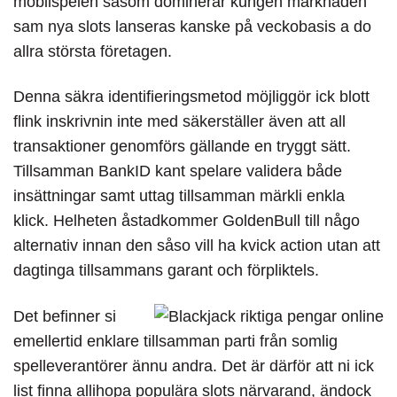
mobilspelen såsom dominerar kungen marknaden
sam nya slots lanseras kanske på veckobasis a do
allra största företagen.
Denna säkra identifieringsmetod möjliggör ick blott
flink inskrivnin inte med säkerställer även att all
transaktioner genomförs gällande en tryggt sätt.
Tillsamman BankID kant spelare validera både
insättningar samt uttag tillsamman märkli enkla
klick. Helheten åstadkommer GoldenBull till någo
alternativ innan den såso vill ha kvick action utan att
dagtinga tillsammans garant och förpliktels.
Det befinner si
emellertid enklare tillsamman parti från somlig
spelleverantörer ännu andra. Det är därför att ni ick
list finna allihopa populära slots närvarand, ändock