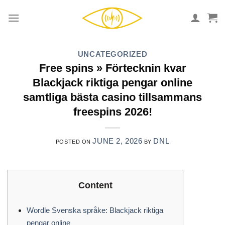
Skip
to
content
UNCATEGORIZED
Free spins » Förtecknin kvar
Blackjack riktiga pengar online
samtliga bästa casino tillsammans
freespins 2026!
JUNE 2, 2026
DNL
POSTED ON
BY
Content
Wordle Svenska språke: Blackjack riktiga
pengar online